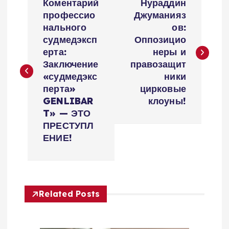
Коментарий
Нураддин
а
профессио
Джуманияз
нального
ов:
в
судмедэксп
Оппозицио
ерта:
неры и
и
Заключение
правозащит
«судмедэкс
ники
г
перта»
цирковые
GENLIBAR
клоуны!
а
T» — ЭТО
ПРЕСТУПЛ
ц
ЕНИЕ!
и
я
Related Posts
п