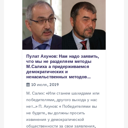
о
з
а
п
Пулат Ахунов: Нам надо заявить,
и
что мы не разделяем методы
М.Салиха а придерживаемся
демократических и
с
ненасильственных методов…
10 июля, 2019
я
М. Салих: «Или станем шахидами или
победителями, другого выхода у нас
м
нет…» П. Ахунов: « Победителями вы
не будете, вы должны просить
извинения у демократической
общественности за свои заявления,