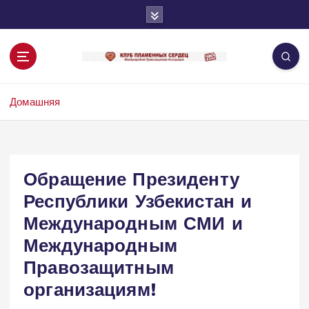
П
е
р
е
й
т
Домашняя
и
к
с
о
д
Обращение Президенту
е
Республики Узбекистан и
р
ж
Международным СМИ и
и
Международным
м
о
Правозащитным
м
организациям!
у