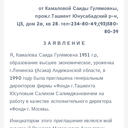
от Камаловой Саиды Гулямовны,
прож.г.Ташкент Юнусабадский р-н,
Ц5, дом 2a, кв 28. тел-234-80-49,(93)580-
80-39
З А Я В Л Е Н И Е
Я, Камалова Саида Гулямовна 1951 г.р,
образование высшее экономическое, уроженка
г.Ленинска (Асака) Андижанской области, в
1990 году была приглашена генеральным
директором фирмы «Фонд» г.Ташкента
Юсуповым Салихом Салимджановичем на
работу в качестве исполнительного директора
«Фонд» г. Москвы.
Инициатором этого приглашения являлся мой