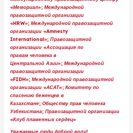
«Мемориал»
;
Международной
правозащитной организации
«
HRW
»
;
Международной правозащитной
организации «
Amnesty
International
»
;
Правозащитной
организации «
Ассоциация
по
правам
человека в
Центральной
Азии
»
;
Международной
правозащитной организации
«
FIDH
»
;
Международной правозащитной
организации «АСАТ»
;
Комитету по
спасению беженцев в
Казахстане
;
Обществу прав человека
Узбекистана
;
Правозащитной организации
«Клуб пламенных сердец»
Уважаемые люди доброй воли!