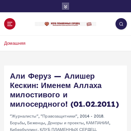
П
е
р
е
й
т
Домашняя
и
к
с
о
д
Али Феруз — Алишер
е
Кескин: Именем Аллаха
р
ж
милостивого и
и
милосердного! (01.02.2011)
м
о
"Журналисты"
,
"Правозащитники"
,
2014 - 2018.
м
Борьбы
,
Беженцы
,
Доноры и проекты
,
КАМПАНИИ
,
у
Кибербуллинг
,
КЛУБ ПЛАМЕННЫХ СЕРДЕЦ
,