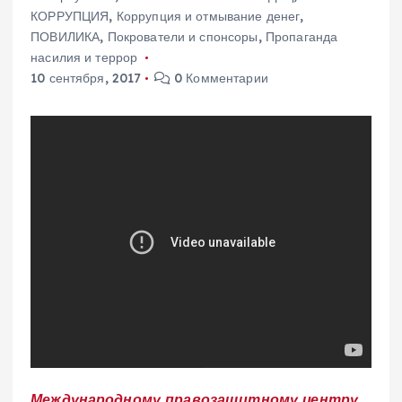
КОРРУПЦИЯ
,
Коррупция и отмывание денег
,
ПОВИЛИКА
,
Покрователи и спонсоры
,
Пропаганда
насилия и террор
10 сентября, 2017
0 Комментарии
Международному правозащитному центру