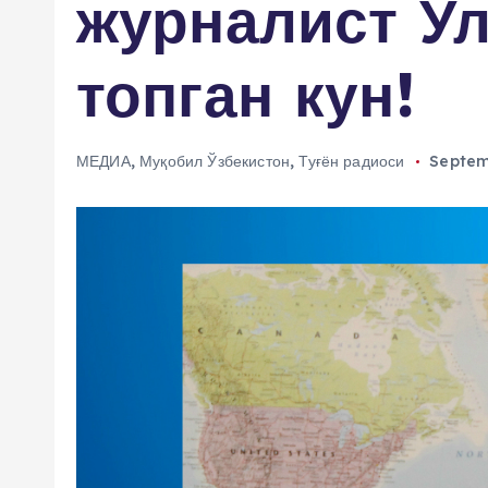
журналист Ул
топган кун!
МЕДИА
,
Муқобил Ўзбекистон
,
Туғён радиоси
Septem