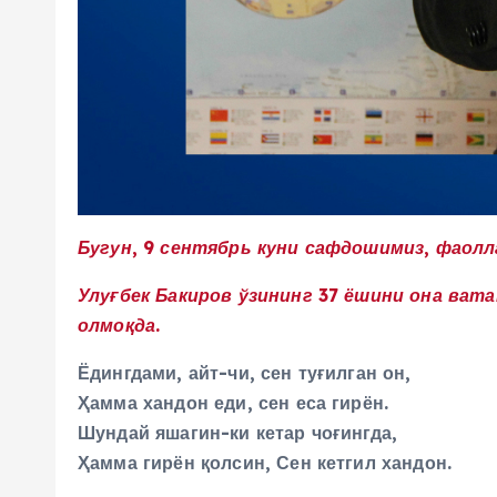
Бугун, 9 сентябрь куни сафдошимиз, фаолл
Улуғбек Бакиров ўзининг 37 ёшини она ват
олмоқда.
Ёдингдами, айт-чи, сен туғилган он,
Ҳамма хандон еди, сен еса гирён.
Шундай яшагин-ки кетар чоғингда,
Ҳамма гирён қолсин, Сен кетгил хандон.