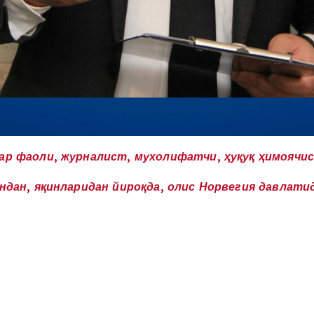
ар фаоли, журналист, мухолифатчи, ҳуқуқ ҳимоячис
андан, яқинларидан йироқда, олис Норвегия давлат