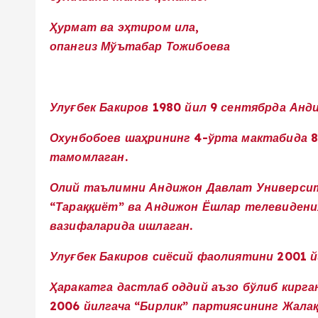
Ҳурмат ва эҳтиром ила,
опангиз Мўътабар Тожибоева
Улуғбек Бакиров 1980 йил 9 сентябрда Ан
Охунбобоев шаҳрининг 4-ўрта мактабида 8
тамомлаган.
Олий таълимни Андижон Давлат Университ
“Тараққиёт” ва Андижон Ёшлар телевидени
вазифаларида ишлаган.
Улуғбек Бакиров
сиёсий фаолиятини 2001 йи
Ҳаракатга дастлаб оддий аъзо бўлиб кирган
2006 йилгача “Бирлик” партиясининг Жалақ