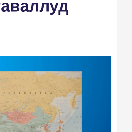
таваллуд