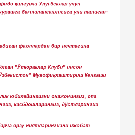
фидо қилгувчи Улуғбеклар учун
 курашга бағишланганлигига уни таниган-
ладиган фаоллардан бир нечтагина
бўлган “Ўтюраклар Клуби” инсон
л Ўзбекистон” Мувофиқлаштириш Кенгаши
лик юбилейингизни онажонингиз, опа
ингиз, касбдошларингиз, дўстларингиз
барча орзу ниятларингизни ижобат