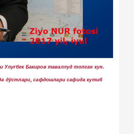
и Улуғбек Бакиров таваллуд топган кун.
ида дўстлари, сафдошлари сафида кутиб