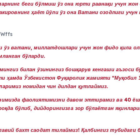
ларнинг беги бўлмиш ўз она юрти равнақи учун жон 
Бакировнинг ҳаёт йўли ўз она Ватани озодлиги учун
gWffs
и ўз ватани, миллатдошлари учун жон фидо қила о
мланган бўларди.
ёмингиз билан ўзинингиз бошқарув кенгаши аъзоси 
оти ҳамда Ўзбекистон Фуқаролик жамияти “Муқоби
ларимиз номидан чин дилдан қутлаймиз.
анимизда фаолиятимизни давом эттирамиз ва 40 ёш
роқда бўлиб, дийдорингизга зор бўлаётган яқинлар
лавий бахт саодат тилаймиз! Қалбингиз тубидаги 