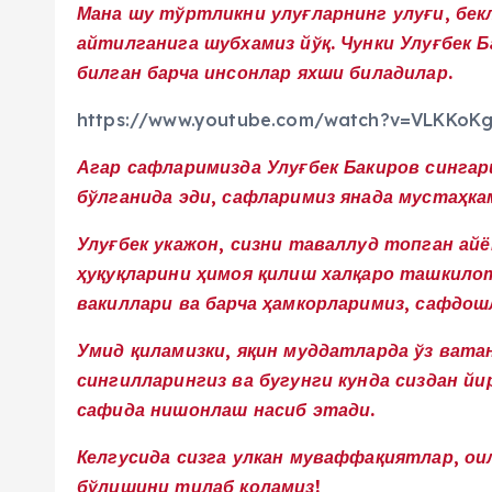
Мана шу тўртликни улуғларнинг улуғи, бек
айтилганига шубхамиз йўқ. Чунки Улуғбек 
билган барча инсонлар яхши биладилар.
https://www.youtube.com/watch?v=VLKKoK
Агар сафларимизда Улуғбек Бакиров сингар
бўлганида эди, сафларимиз янада мустаҳка
Улуғбек укажон, сизни таваллуд топган ай
ҳуқуқларини ҳимоя қилиш халқаро ташкил
вакиллари ва барча ҳамкорларимиз, сафдош
Умид қиламизки, яқин муддатларда ўз ват
сингилларингиз ва бугунги кунда сиздан йи
сафида нишонлаш насиб этади.
Келгусида сизга улкан муваффақиятлар, ои
бўлишини тилаб қоламиз!