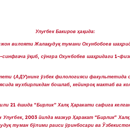
Улуғбек Бакиров
ҳақида:
дижон вилояти Жалақудуқ тумани Охунбобоев шаҳрид
-синфгача ўқиб, сўнгра Охунбобев шаҳридаги 1-фи
ети (АДУ)нинг ўзбек филологияси факультетида 
ясида мухбирликдан бошлаб, кейинроқ мактаб ва к
ли 21 ёшида “Бирлик” Халқ Ҳаракати сафига келган
 Улуғбек, 2003 йилда мазкур Ҳаракат “Бирлик” Хал
удуқ туман бўлими раиси ўринбосари ва Ўзбекисто