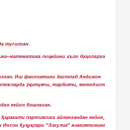
а туғилган.
зика-математика лицейини аъло баҳоларга
олган. Иш фаолиятини дастлаб Андижон
оллежларда ўқитувчи, тарбиячи, методист
дан кейин бошлаган.
қ Ҳаракати партиясига айлангандан кейин,
н Инсон Ҳуқуқлари ”Эзгулик” жамиятининг