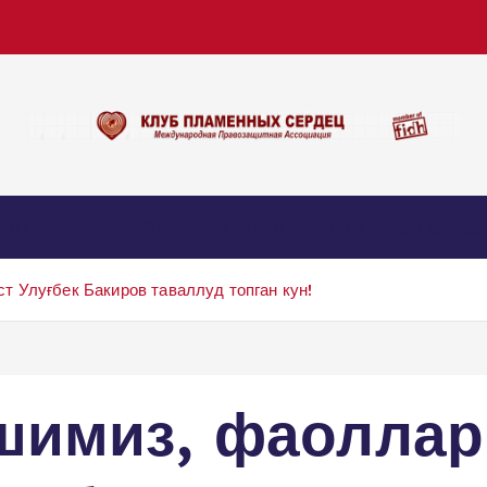
nous
TUG’YON online radio
Биз билан алоқа
 Улуғбек Бакиров таваллуд топган кун!
шимиз, фаоллар