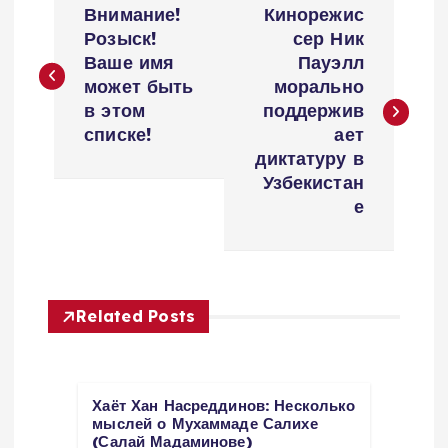
Внимание!
Кинорежис
а
Розыск!
сер Ник
Ваше имя
Пауэлл
в
может быть
морально
в этом
поддержив
и
списке!
ает
диктатуру в
г
Узбекистан
е
а
ц
Related Posts
и
я
Хаёт Хан Насреддинов: Несколько
п
мыслей о Мухаммаде Салихе
(Салай Мадаминове)