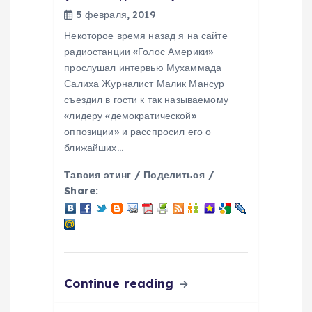
5 февраля, 2019
о
Некоторое время назад я на сайте
з
радиостанции «Голос Америки»
прослушал интервью Мухаммада
Салиха Журналист Малик Мансур
а
съездил в гости к так называемому
«лидеру «демократической»
п
оппозиции» и расспросил его о
ближайших…
и
Тавсия этинг / Поделиться /
с
Share:
я
м
Continue reading