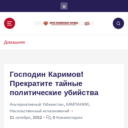
П
е
р
е
й
т
Домашняя
и
к
с
о
д
Господин Каримов!
е
Прекратите тайные
р
ж
политические убийства
и
м
Альтернативный Узбекистан
,
КАМПАНИИ
,
о
Насильственный исчезновений
м
21 октября, 2012
0 Комментарии
у