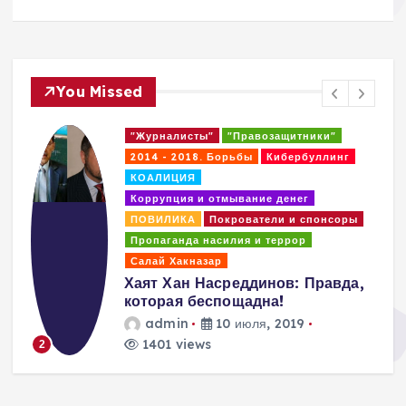
You Missed
"Журналисты"
"Правозащитники"
2014 - 2018. Борьбы
Кибербуллинг
КОАЛИЦИЯ
Коррупция и отмывание денег
ПОВИЛИКА
Покрователи и спонсоры
Пропаганда насилия и террор
Салай Хакназар
Хаят Хан Насреддинов: Правда,
которая беспощадна!
admin
10 июля, 2019
1401 views
3