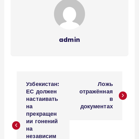
admin
Н
Узбекистан:
Ложь
а
ЕС должен
отражённая
настаивать
в
в
на
документах
прекращен
и
ии гонений
на
независим