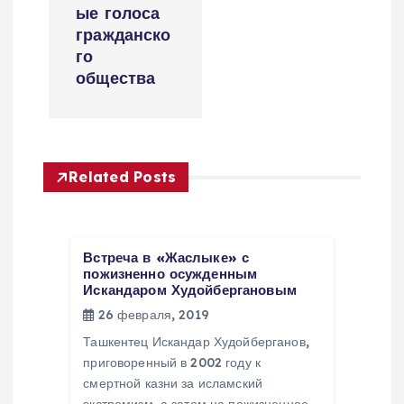
г
ые голоса
а
гражданско
го
ц
общества
и
я
Related Posts
п
о
Встреча в «Жаслыке» с
пожизненно осужденным
Искандаром Худойбергановым
з
26 февраля, 2019
а
Ташкентец Искандар Худойберганов,
приговоренный в 2002 году к
смертной казни за исламский
п