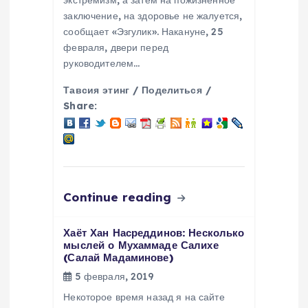
экстремизм, а затем на пожизненное
заключение, на здоровье не жалуется,
и
сообщает «Эзгулик». Накануне, 25
февраля, двери перед
с
руководителем…
я
Тавсия этинг / Поделиться /
Share:
м
Continue reading
Хаёт Хан Насреддинов: Несколько
мыслей о Мухаммаде Салихе
(Салай Мадаминове)
5 февраля, 2019
Некоторое время назад я на сайте