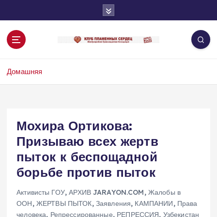
П
е
р
е
й
т
Домашняя
и
к
с
о
д
Мохира Ортикова:
е
Призываю всех жертв
р
ж
пыток к беспощадной
и
борьбе против пыток
м
о
Активисты ГОУ
,
АРХИВ JARAYON.COM
,
Жалобы в
м
ООН
,
ЖЕРТВЫ ПЫТОК
,
Заявления
,
КАМПАНИИ
,
Права
у
человека
,
Репрессированные
,
РЕПРЕССИЯ
,
Узбекистан