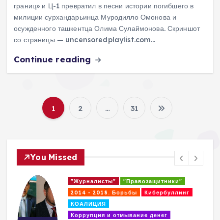
границ» и Ц-1 превратил в песни истории погибшего в
милиции сурхандарьинца Муродилло Омонова и
осужденного ташкентца Олима Сулаймонова. Скриншот
со страницы — uncensoredplaylist.com…
Continue reading
1
2
…
31
П
а
You Missed
г
ащитники"
"Журналисты"
"Правозащитни
и
бербуллинг
2014 - 2018. Борьбы
2017 - 2018 годах
Кибербулли
н
денег
КОАЛИЦИЯ