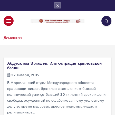
П
е
р
е
й
т
Домашняя
и
к
с
о
д
Абдусалом Эргашев: Иллюстрация крыловской
е
басни
р
27 января, 2019
ж
В Маргиланский отдел Международного общества
и
правозащитников обратился с заявлением бывший
м
политический узник,отбывший 20 ти летний срок лишения
о
свободы, осужденный по сфабрикованному уголовному
м
делу во время массовых арестов инакомыслящих и
у
религиозников…