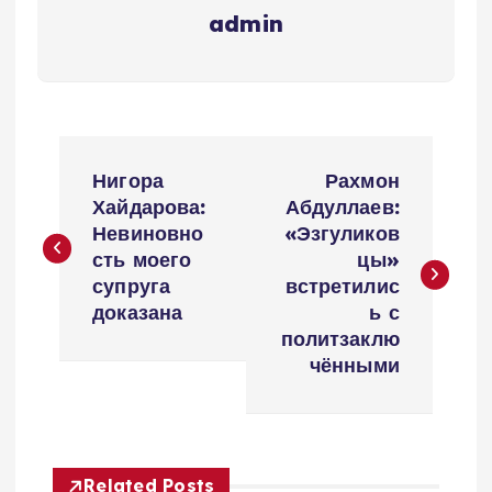
admin
Н
Нигора
Рахмон
а
Хайдарова:
Абдуллаев:
Невиновно
«Эзгуликов
в
сть моего
цы»
супруга
встретилис
и
доказана
ь с
политзаклю
г
чёнными
а
ц
Related Posts