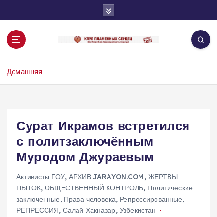
П
е
р
е
й
т
Домашняя
и
к
с
о
д
Сурат Икрамов встретился
е
с политзаключённым
р
ж
Муродом Джураевым
и
м
Активисты ГОУ
,
АРХИВ JARAYON.COM
,
ЖЕРТВЫ
о
ПЫТОК
,
ОБЩЕСТВЕННЫЙ КОНТРОЛЬ
,
Политические
м
заключенные
,
Права человека
,
Репрессированные
,
у
РЕПРЕССИЯ
,
Салай Хакназар
,
Узбекистан