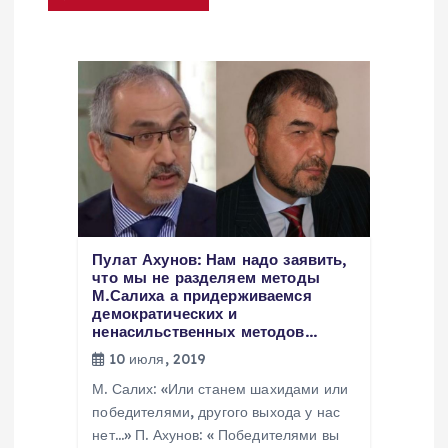
и
я
п
о
з
Пулат Ахунов: Нам надо заявить,
а
что мы не разделяем методы
М.Салиха а придерживаемся
демократических и
п
ненасильственных методов…
10 июля, 2019
и
М. Салих: «Или станем шахидами или
победителями, другого выхода у нас
с
нет…» П. Ахунов: « Победителями вы