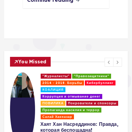
You Missed
"Журналисты"
"Правозащитники"
2014 - 2018. Борьбы
Кибербуллинг
КОАЛИЦИЯ
Коррупция и отмывание денег
ПОВИЛИКА
Покрователи и спонсоры
Пропаганда насилия и террор
Салай Хакназар
Хаят Хан Насреддинов: Правда,
которая беспощадна!