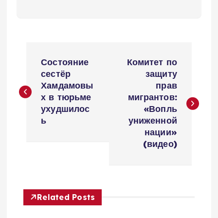
Н
Состояние
Комитет по
а
сестёр
защиту
Хамдамовы
прав
в
х в тюрьме
мигрантов:
ухудшилос
«Вопль
и
ь
униженной
нации»
г
(видео)
а
ц
Related Posts