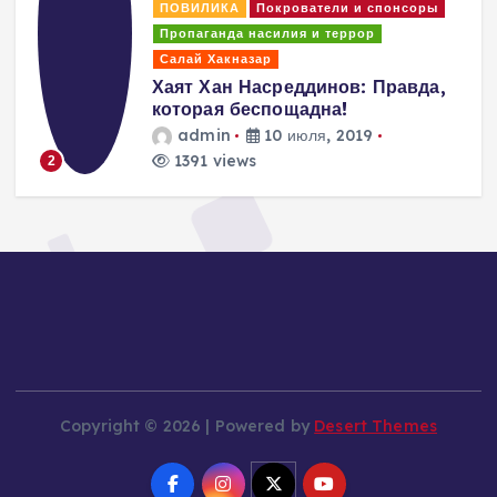
ПОВИЛИКА
Покрователи и спонсоры
Пропаганда насилия и террор
Салай Хакназар
Хаят Хан Насреддинов: Правда,
которая беспощадна!
admin
10 июля, 2019
1391 views
2
Copyright © 2026 | Powered by
Desert Themes