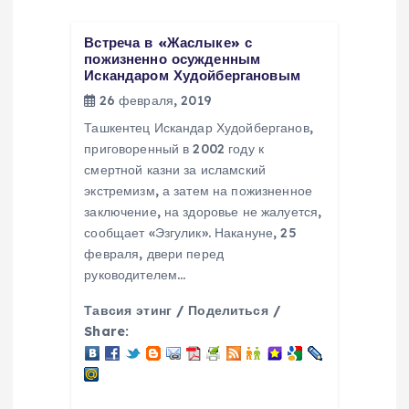
и
я
Встреча в «Жаслыке» с
пожизненно осужденным
Искандаром Худойбергановым
п
26 февраля, 2019
о
Ташкентец Искандар Худойберганов,
приговоренный в 2002 году к
з
смертной казни за исламский
экстремизм, а затем на пожизненное
заключение, на здоровье не жалуется,
а
сообщает «Эзгулик». Накануне, 25
февраля, двери перед
п
руководителем…
и
Тавсия этинг / Поделиться /
Share:
с
я