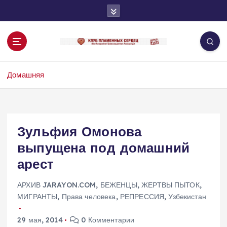
П
е
р
е
й
т
Домашняя
и
к
с
о
д
Зульфия Омонова
е
выпущена под домашний
р
ж
арест
и
м
АРХИВ JARAYON.COM
,
БЕЖЕНЦЫ
,
ЖЕРТВЫ ПЫТОК
,
о
МИГРАНТЫ
,
Права человека
,
РЕПРЕССИЯ
,
Узбекистан
м
у
29 мая, 2014
0 Комментарии