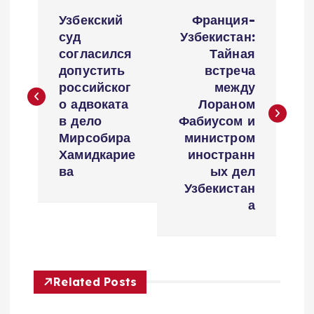
Н
Узбекский
Франция-
а
суд
Узбекистан:
согласился
Тайная
в
допустить
встреча
российског
между
и
о адвоката
Лораном
в дело
Фабиусом и
г
Мирсобира
министром
Хамидкарие
иностранн
а
ва
ых дел
Узбекистан
ц
а
и
я
Related Posts