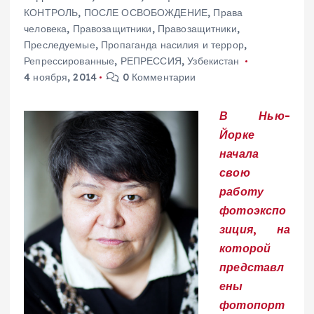
КОНТРОЛЬ
,
ПОСЛЕ ОСВОБОЖДЕНИЕ
,
Права
человека
,
Правозащитники
,
Правозащитники
,
Преследуемые
,
Пропаганда насилия и террор
,
Репрессированные
,
РЕПРЕССИЯ
,
Узбекистан
4 ноября, 2014
0 Комментарии
В Нью-
Йорке
начала
свою
работу
фотоэкспо
зиция, на
которой
представл
ены
фотопорт