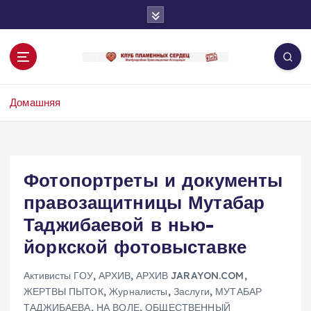
П
е
р
е
й
т
Домашняя
и
к
с
о
д
Фотопортреты и документы
е
правозащитницы Мутабар
р
ж
Таджибаевой в нью-
и
йоркской фотовыставке
м
о
Активисты ГОУ
,
АРХИВ
,
АРХИВ JARAYON.COM
,
м
ЖЕРТВЫ ПЫТОК
,
Журналисты
,
Заслуги
,
МУТАБАР
у
ТАДЖИБАЕВА
,
НА ВОЛЕ
,
ОБЩЕСТВЕННЫЙ