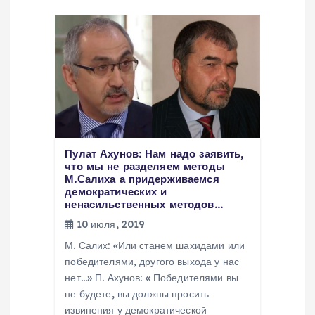
п
о
з
а
п
Пулат Ахунов: Нам надо заявить,
и
что мы не разделяем методы
М.Салиха а придерживаемся
демократических и
с
ненасильственных методов…
10 июля, 2019
я
М. Салих: «Или станем шахидами или
победителями, другого выхода у нас
м
нет…» П. Ахунов: « Победителями вы
не будете, вы должны просить
извинения у демократической