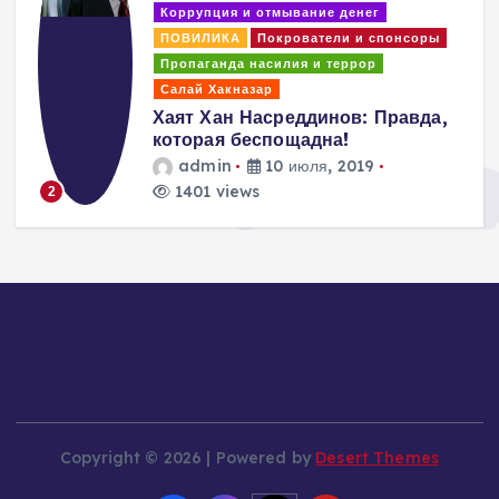
Коррупция и отмывание денег
ПОВИЛИКА
Покрователи и спонсоры
Пропаганда насилия и террор
Салай Хакназар
Хаят Хан Насреддинов: Правда,
которая беспощадна!
admin
10 июля, 2019
1401 views
2
Copyright © 2026 | Powered by
Desert Themes