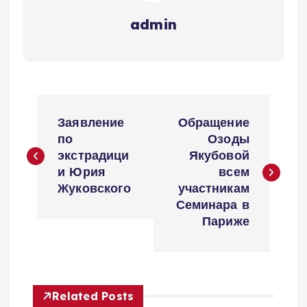
admin
Н
Заявление
Обращение
а
по
Озоды
экстрадици
Якубовой
в
и Юрия
всем
Жуковского
участникам
и
Семинара в
Париже
г
а
Related Posts