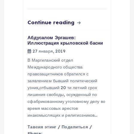
я
Continue reading
м
Абдусалом Эргашев:
Иллюстрация крыловской басни
27 января, 2019
В Маргиланский отдел
Международного общества
правозащитников обратился с
заявлением бывший политический
узник,отбывший 20 ти летний срок
лишения свободы, осужденный по
сфабрикованному уголовному делу во
время массовых арестов
инакомыслящих и религиозников…
Тавсия этинг / Поделиться /
Share: