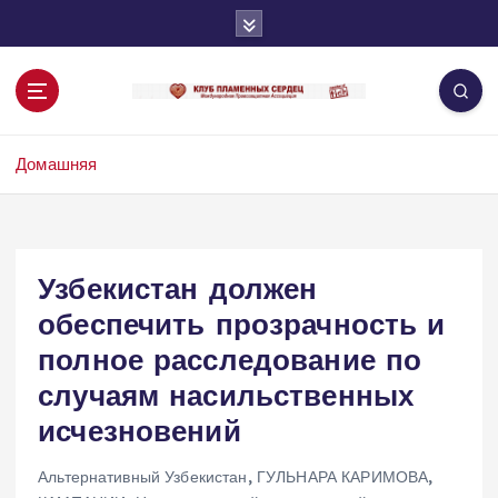
П
е
р
е
й
т
Домашняя
и
к
с
о
д
Узбекистан должен
е
обеспечить прозрачность и
р
ж
полное расследование по
и
случаям насильственных
м
о
исчезновений
м
у
Альтернативный Узбекистан
,
ГУЛЬНАРА КАРИМОВА
,