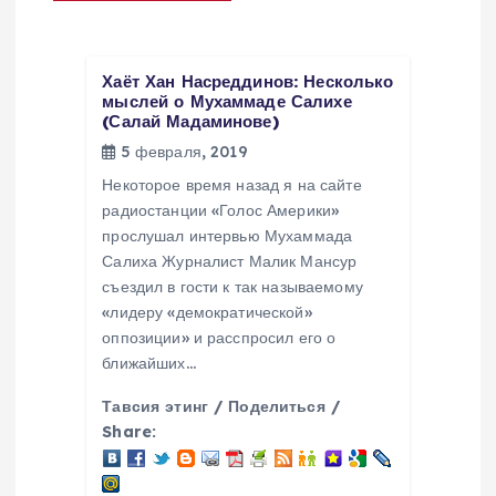
ц
и
Хаёт Хан Насреддинов: Несколько
я
мыслей о Мухаммаде Салихе
(Салай Мадаминове)
5 февраля, 2019
п
Некоторое время назад я на сайте
о
радиостанции «Голос Америки»
прослушал интервью Мухаммада
з
Салиха Журналист Малик Мансур
съездил в гости к так называемому
«лидеру «демократической»
а
оппозиции» и расспросил его о
ближайших…
п
Тавсия этинг / Поделиться /
и
Share:
с