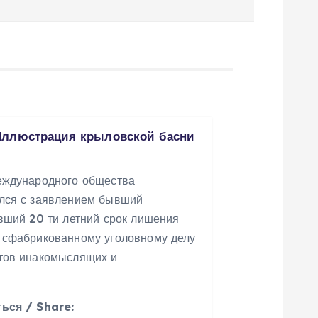
Иллюстрация крыловской басни
еждународного общества
лся с заявлением бывший
вший 20 ти летний срок лишения
 сфабрикованному уголовному делу
тов инакомыслящих и
ься / Share: