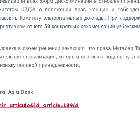
квидации всех форм дискриминации в отношении женщин
Комитетом КЛДЖ о положении прав женщин и соблюден
тавлять Комитету альтернативные доклады. При поддерж
ернативном отчете 38 конкретных рекомендаций узбекски
человека в своем решении заключил, что права Мутабар 
дительная стерилизация, которым она была подвергнута 
изнаку половой принадлежности.
ral Asia Desk
ir_articulo&id_article=18961