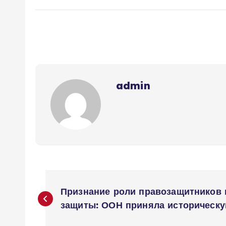
admin
Н
Признание роли правозащитников 
а
защиты: ООН приняла историческ