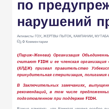
по предупре
м
у
нарушений п
Активисты ГОУ
,
ЖЕРТВЫ ПЫТОК
,
КАМПАНИИ
,
МУТАБА
0 Комментарии
(Париж-Женева) Организация Объединенн
считают FIDH и ее членская организация
(КЛДЖ) призвал правительство Узбекис
принудительная стерилизация, полигамия 
В Заключительных замечаниях, выпущен
рекомендаций, в том числе предложенны
подготовленном при поддержке FIDH.
Важно отметить, что Комитет уделил особое 