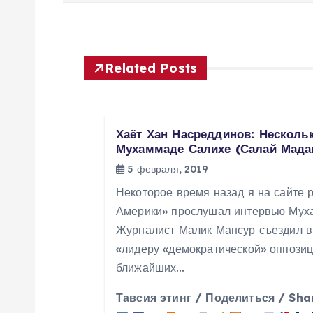
в
и
Related Posts
г
а
Хаёт Хан Насреддинов: Несколь
Мухаммаде Салихе (Салай Мада
ц
5 февраля, 2019
Некоторое время назад я на сайте 
и
Америки» прослушал интервью Мух
Журналист Малик Мансур съездил в 
я
«лидеру «демократической» оппозиц
ближайших…
п
Тавсия этинг / Поделиться / Sha