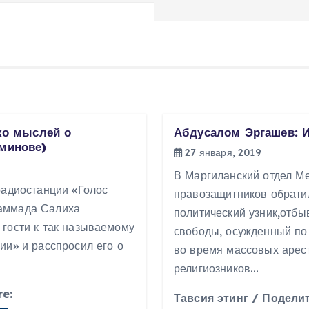
ко мыслей о
Абдусалом Эргашев: 
минове)
27 января, 2019
В Маргиланский отдел М
радиостанции «Голос
правозащитников обрати
аммада Салиха
политический узник,отбы
гости к так называемому
свободы, осужденный по
ии» и расспросил его о
во время массовых арес
религиозников…
re:
Тавсия этинг / Поделит