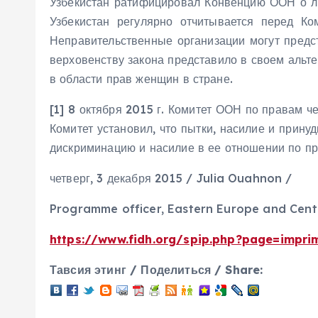
Узбекистан ратифицировал Конвенцию ООН о ли
Узбекистан регулярно отчитывается перед 
Неправительственные организации могут предс
верховенству закона представило в своем альт
в области прав женщин в стране.
[1] 8 октября 2015 г. Комитет ООН по правам 
Комитет установил, что пытки, насилие и прину
дискриминацию и насилие в ее отношении по пр
четверг, 3 декабря 2015 / Julia Ouahnon /
Programme officer, Eastern Europe and Cent
https://www.fidh.org/spip.php?page=imprim
Тавсия этинг / Поделиться / Share: