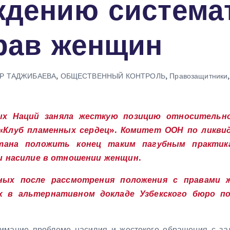
ждению система
рав женщин
Р ТАДЖИБАЕВА
,
ОБЩЕСТВЕННЫЙ КОНТРОЛЬ
,
Правозащитники
ых Наций заняла жесткую позицию относительн
 «Клуб пламенных сердец». Комитет ООН по ликв
тана положить конец таким пагубным практик
и насилие в отношении женщин.
ных после рассмотрения положения с правами 
х в альтернативном докладе Узбекского бюро по 
внимание проблеме насилия и жестокого обращения с з