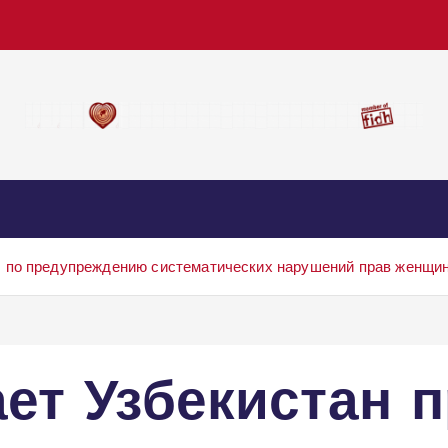
 по предупреждению систематических нарушений прав женщи
ет Узбекистан 