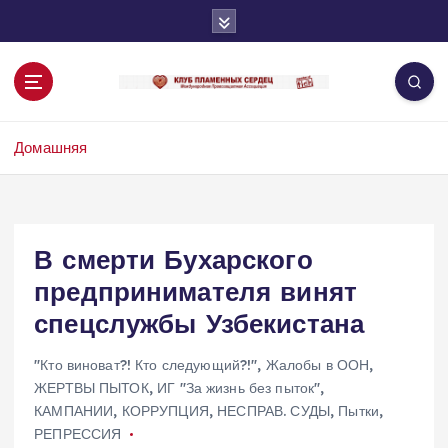
П
е
р
е
й
т
Домашняя
и
к
с
о
д
В смерти Бухарского
е
предпринимателя винят
р
ж
спецслужбы Узбекистана
и
м
"Кто виноват?! Кто следующий?!"
,
Жалобы в ООН
,
о
ЖЕРТВЫ ПЫТОК
,
ИГ "За жизнь без пыток"
,
м
КАМПАНИИ
,
КОРРУПЦИЯ
,
НЕСПРАВ. СУДЫ
,
Пытки
,
у
РЕПРЕССИЯ