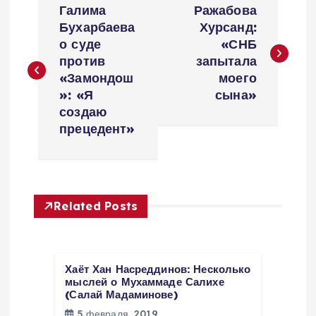
Галима
Ражабова
а
Бухарбаева
Хурсанд:
о суде
«СНБ
в
против
запытала
«Замондош
моего
и
»: «Я
сына»
создаю
г
прецедент»
а
ц
Related Posts
и
я
Хаёт Хан Насреддинов: Несколько
мыслей о Мухаммаде Салихе
(Салай Мадаминове)
п
5 февраля, 2019