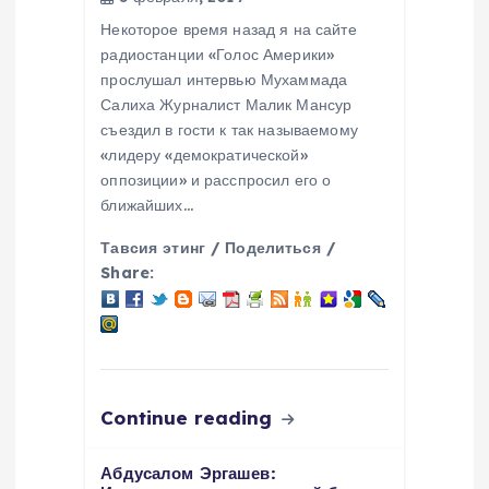
о
Некоторое время назад я на сайте
радиостанции «Голос Америки»
з
прослушал интервью Мухаммада
Салиха Журналист Малик Мансур
съездил в гости к так называемому
а
«лидеру «демократической»
оппозиции» и расспросил его о
п
ближайших…
и
Тавсия этинг / Поделиться /
Share:
с
я
м
Continue reading
Абдусалом Эргашев: