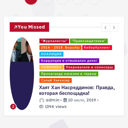
П
а
You Missed
г
"Журналисты"
"Правозащитники"
и
2014 - 2018. Борьбы
Кибербуллинг
КОАЛИЦИЯ
н
Коррупция и отмывание денег
ПОВИЛИКА
Покрователи и спонсоры
а
Пропаганда насилия и террор
Салай Хакназар
ц
Хаят Хан Насреддинов: Правда,
которая беспощадна!
и
admin
10 июля, 2019
1394 views
2
я