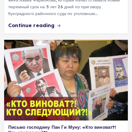
жена Азама Фармонова, который начал отбывать новый
тюремный срок на 5 лет 26 дней по приговору
Кунградского районного суда по уголовным…
Continue reading
Письмо господину Пан Ги Муну: «Кто виноват?!