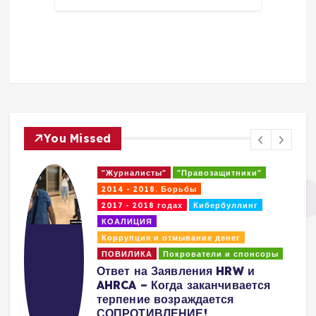
You Missed
"Журналисты"
"Правозащитники"
2014 - 2018. Борьбы
2017 - 2018 годах
Кибербуллинг
КОАЛИЦИЯ
Коррупция и отмывание денег
ПОВИЛИКА
Покрователи и спонсоры
Ответ на Заявления HRW и
AHRCA – Когда заканчивается
терпение возраждается
СОПРОТИВЛЕНИЕ!