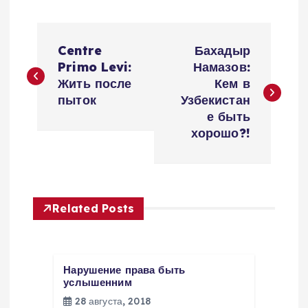
Н
Centre
Бахадыр
а
Primo Levi:
Намазов:
Жить после
Кем в
в
пыток
Узбекистан
е быть
и
хорошо?!
г
а
Related Posts
ц
и
Нарушение права быть
услышенним
я
28 августа, 2018