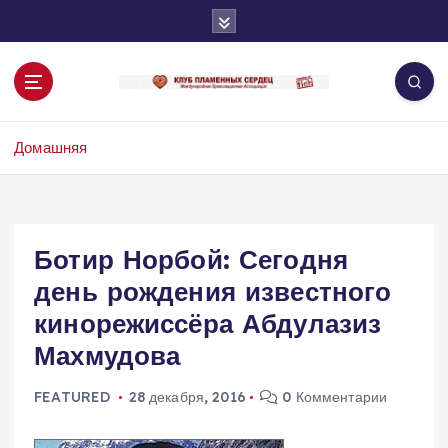
П
е
р
е
й
т
Домашняя
и
к
с
о
д
Ботир Норбой: Сегодня
е
день рождения известного
р
ж
кинорежиссёра Абдулазиз
и
Махмудова
м
о
FEATURED
28 декабря, 2016
0 Комментарии
м
у