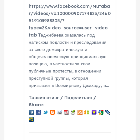
https://www.facebook.com/Mutaba
п
r/videos/vb.100000907174823/2460
519103988305/?
о
type=2&video_source=user_video_
tab Таджибаева оказалась под
з
натиском подлости и преследования
за свою демократическую и
а
общечеловеческую принципиальную
позицию, в частности за свои
публичные протесты, в отношении
п
преступной группы, которая
призывает к Всемирному Джихаду, и…
и
Тавсия этинг / Поделиться /
с
Share:
я
м