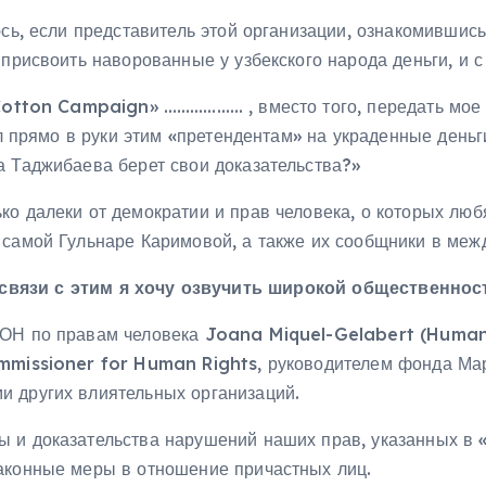
юсь, если представитель этой организации, ознакомивши
присвоить наворованные у узбекского народа деньги, и с
«Cotton Campaign» ……………… , вместо того, передать мое
ал прямо в руки этим «претендентам» на украденные деньг
а Таджибаева берет свои доказательства?»
о далеки от демократии и прав человека, о которых любят
 самой Гульнаре Каримовой, а также их сообщники в меж
связи с этим я хочу озвучить широкой общественнос
ООН по правам человека Joana Miquel-Gelabert (Human
ommissioner for Human Rights, руководителем фонда Ма
и других влиятельных организаций.
 и доказательства нарушений наших прав, указанных в 
аконные меры в отношение причастных лиц.