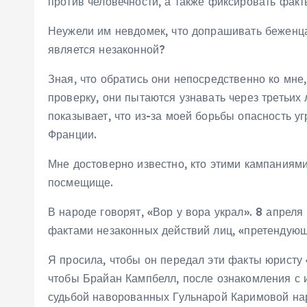
против человечности, а также фиксировать факт
Неужели им невдомек, что допрашивать беженца
является незаконной?
Зная, что обратись они непосредственно ко мне
проверку, они пытаются узнавать через третьих
показывает, что из-за моей борьбы опасность у
Франции.
Мне достоверно известно, кто этими кампаниями
посмещище.
В народе говорят, «Вор у вора украл». 8 апр
фактами незаконных действий лиц, «претендующ
Я просила, чтобы он передал эти факты юрист
чтобы Брайан Кампбелл, после ознакомления с 
судьбой наворованных Гульнарой Каримовой на