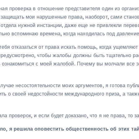
бная проверка в отношение представителя один из орган
ы защищать мои нарушенные права, наоборот, сами станов
 отдела нужной инстанции, даже еще не привлекли перево
ольно вспоминаю времена, когда находилась под давлени
тебя отказаться от права искать помощь, когда ущемляют
 предусмотрено, чтобы жалобы должны быть тщательно р
 ознакомиться с моей жалобой. Почему вы молчали все э
лучае несостоятельности моих аргументов, я готова публ
ть о своей недостойности международного приза, а такж
а проверок, и если будет доказано, что я не права, то з
ыло, я решила оповестить общественность об этих та