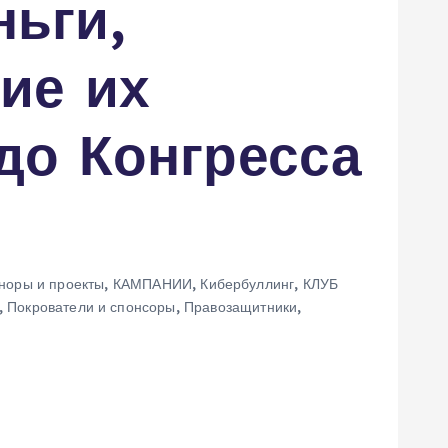
ьги,
ие их
до Конгресса
норы и проекты
,
КАМПАНИИ
,
Кибербуллинг
,
КЛУБ
,
Покрователи и спонсоры
,
Правозащитники
,