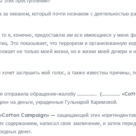
ы этих преступлений?
 за океаном, который почти незнаком с деятельностью 
, то я, конечно, предоставлю им все имеющиеся у меня ф
 лиц. Это показывает, что терроризм и организованную к
грожает не только моей жизни, но и жизни моей дочери 
 хочет заглушить мой голос, а также известны причины, п
еля я отправила обращение-жалобу ……………. (…………… «Cott
их» на деньги, украденные Гульнарой Каримовой.
у «Cotton Campaign» — защищающей этих «претендентов»
их содержанием, написал свое заключение, и затем пере
родных денег.