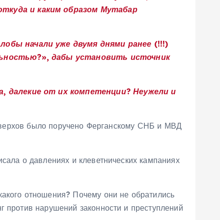
откуда и каким образом Мутабар
обы начали уже двумя днями ранее (!!!)
ельностью?», дабы установить источник
а, далекие от их компетенции? Неужели и
ых верхов было поручено Ферганскому СНБ и МВД
исала о давлениях и клеветнических кампаниях
какого отношения? Почему они не обратились
нг против нарушений законности и преступлений