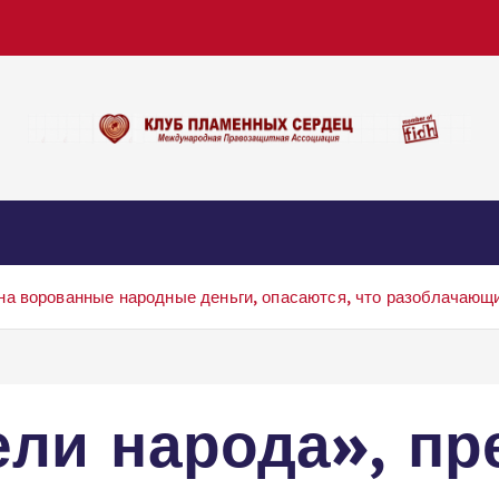
а ворованные народные деньги, опасаются, что разоблачающи
ели народа», п