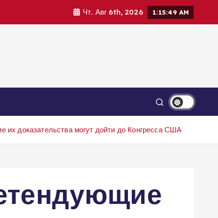
Чт. Авг 6th, 2026
1:15:50 AM
е их доказательства могут дойти до Конгресса США
ретендующие