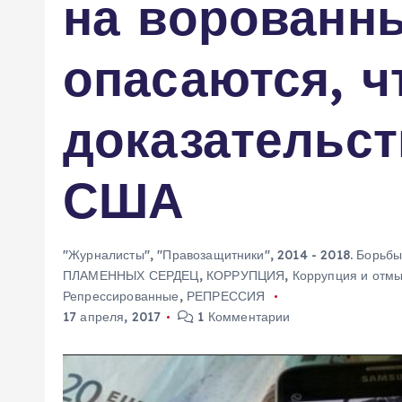
на ворованн
м
у
опасаются, ч
доказательст
США
"Журналисты"
,
"Правозащитники"
,
2014 - 2018. Борьб
ПЛАМЕННЫХ СЕРДЕЦ
,
КОРРУПЦИЯ
,
Коррупция и отмы
Репрессированные
,
РЕПРЕССИЯ
17 апреля, 2017
1 Комментарии