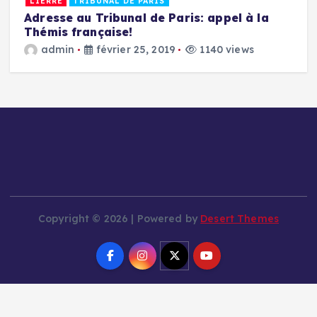
LIERRE
TRIBUNAL DE PARIS
Adresse au Tribunal de Paris: appel à la
Thémis française!
M
E
admin
février 25, 2019
1140 views
a
u
Copyright © 2026 | Powered by
Desert Themes