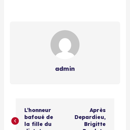
admin
N
L’honneur
Après
a
bafoué de
Depardieu,
la fille du
Brigitte