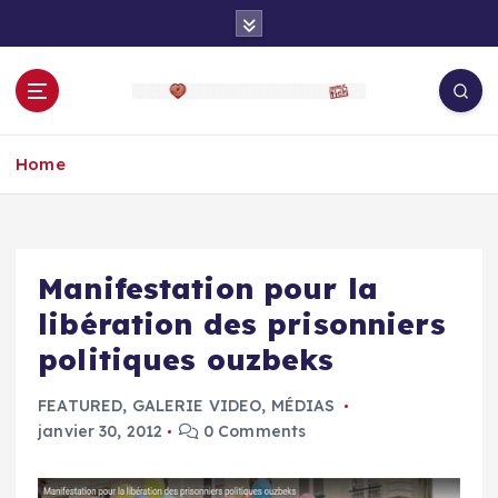
S
k
i
p
t
o
Home
c
o
n
t
e
Manifestation pour la
n
libération des prisonniers
t
politiques ouzbeks
FEATURED
,
GALERIE VIDEO
,
MÉDIAS
janvier 30, 2012
0 Comments