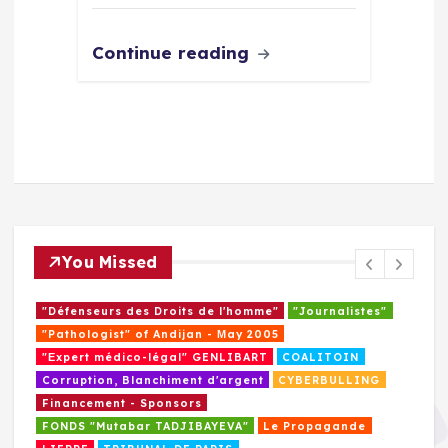
Continue reading
You Missed
"Défenseurs des Droits de l'homme"
"Journalistes"
"Pathologist" of Andijan - Мay 2005
"Еxpert médico-légal" GENLIBART
COALITOIN
Corruption, Blanchiment d'argent
CYBERBULLING
Financement - Sponsors
FONDS "Mutabar TADJIBAYEVA"
Le Propagande