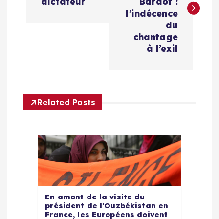
v
dictateur
Bardot :
l’indécence
i
du
chantage
g
à l’exil
a
t
Related Posts
i
o
n
d
En amont de la visite du
président de l’Ouzbékistan en
France, les Européens doivent