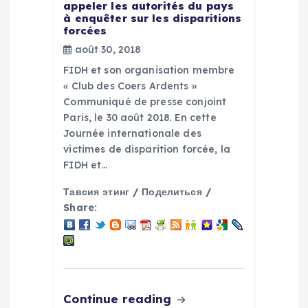
e
appeler les autorités du pays
à enquêter sur les disparitions
l
forcées
août 30, 2018
’
FIDH et son organisation membre
« Club des Coers Ardents »
a
Communiqué de presse conjoint
Paris, le 30 août 2018. En cette
r
Journée internationale des
victimes de disparition forcée, la
t
FIDH et…
Тавсия этинг / Поделиться /
i
Share:
c
l
e
Continue reading