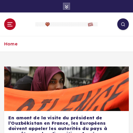
S
k
i
p
t
o
Home
c
o
n
t
e
n
t
En amont de la visite du président de
l’Ouzbékistan en France, les Européens
doivent appeler les autorités du pays à