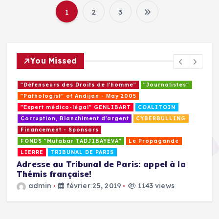
1
2
3
P
a
You Missed
g
"Défenseurs des Droits de l'homme"
"Journalistes"
i
"Pathologist" of Andijan - Мay 2005
"Еxpert médico-légal" GENLIBART
COALITOIN
n
Corruption, Blanchiment d'argent
CYBERBULLING
Financement - Sponsors
a
FONDS "Mutabar TADJIBAYEVA"
Le Propagande
LIERRE
TRIBUNAL DE PARIS
t
Adresse au Tribunal de Paris: appel à la
Thémis française!
M
i
E
admin
février 25, 2019
1143 views
a
u
o