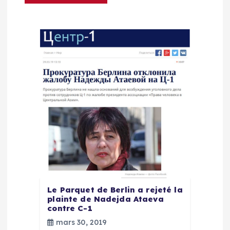
o
n
d
e
l
’
a
r
Le Parquet de Berlin a rejeté la
plainte de Nadejda Ataeva
contre C-1
t
mars 30, 2019