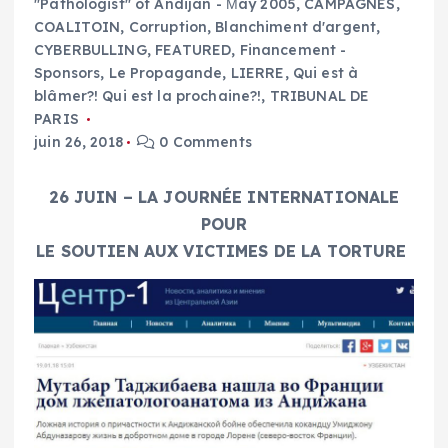
"Pathologist" of Andijan - Мay 2005
,
CAMPAGNES
,
COALITOIN
,
Corruption, Blanchiment d'argent
,
CYBERBULLING
,
FEATURED
,
Financement -
Sponsors
,
Le Propagande
,
LIERRE
,
Qui est à
blâmer?! Qui est la prochaine?!
,
TRIBUNAL DE
PARIS
juin 26, 2018
0 Comments
26 JUIN – LA JOURNÉE INTERNATIONALE
POUR
LE SOUTIEN AUX VICTIMES DE LA TORTURE