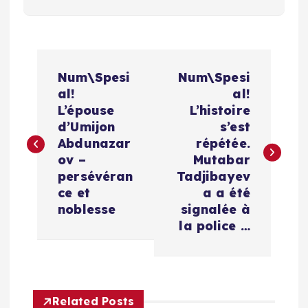
N
Num\Spesi
Num\Spesi
a
al!
al!
L’épouse
L’histoire
v
d’Umijon
s’est
Abdunazar
répétée.
i
ov –
Mutabar
persévéran
Tadjibayev
g
ce et
a a été
noblesse
signalée à
a
la police …
t
i
Related Posts