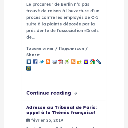
Le procureur de Berlin n’a pas
i
trouvé de raison à l’ouverture d’un
procès contre les employés de C-1
c
suite à la plainte déposée par la
présidente de l’association «Droits
l
de…
e
Тавсия этинг / Поделиться /
Share:
Continue reading
Adresse au Tribunal de Paris:
appel à la Thémis française!
février 25, 2019