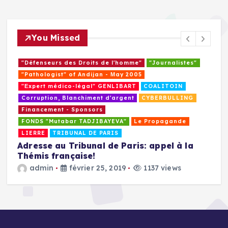
You Missed
"Défenseurs des Droits de l'homme"
"Journalistes"
"Pathologist" of Andijan - Мay 2005
"Еxpert médico-légal" GENLIBART
COALITOIN
Corruption, Blanchiment d'argent
CYBERBULLING
Financement - Sponsors
Le Propagande
Menace terroriste IMU
Propagande de guerre
Propagande du terrorisme, l'extremisme religieux
TRIBUNAL DE PARIS
Monsieur le Président de la France
Emmanuel Macron, nous appelons à ouvrir
un dialogue avec vous!
admin
octobre 29, 2018
1076 views