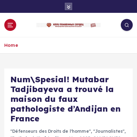
S
k
i
p
t
o
Home
c
o
n
t
e
Num\Spesial! Mutabar
n
Tadjibayeva a trouvé la
t
maison du faux
pathologiste d’Andijan en
France
"Défenseurs des Droits de l'homme"
,
"Journalistes"
,