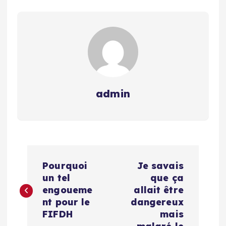
admin
N
Pourquoi
Je savais
a
un tel
que ça
engoueme
allait être
v
nt pour le
dangereux
FIFDH
mais