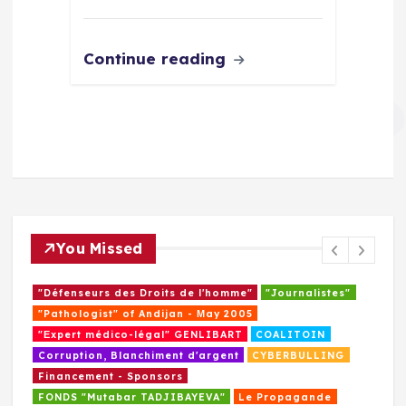
Continue reading
You Missed
"Défenseurs des Droits de l'homme"
"Journalistes"
"Pathologist" of Andijan - Мay 2005
"Еxpert médico-légal" GENLIBART
COALITOIN
Corruption, Blanchiment d'argent
CYBERBULLING
Financement - Sponsors
Le Propagande
Menace terroriste IMU
Propagande de guerre