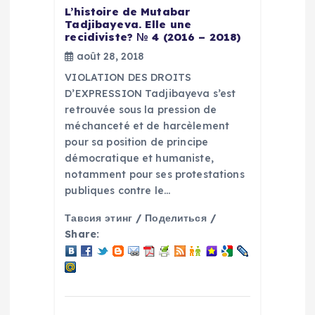
l
L’histoire de Mutabar
Tadjibayeva. Elle une
’
recidiviste? № 4 (2016 – 2018)
août 28, 2018
a
VIOLATION DES DROITS
D’EXPRESSION Tadjibayeva s’est
r
retrouvée sous la pression de
méchanceté et de harcèlement
t
pour sa position de principe
démocratique et humaniste,
i
notamment pour ses protestations
publiques contre le…
c
Тавсия этинг / Поделиться /
l
Share:
e