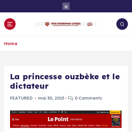
S
k
i
p
t
o
Home
c
o
n
t
e
La princesse ouzbèke et le
n
dictateur
t
FEATURED
mai 30, 2013
0 Comments