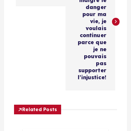
i
malgré le
danger
g
pour ma
vie, je
a
voulais
continuer
t
parce que
je ne
i
pouvais
pas
supporter
o
l’injustice!
n
d
Related Posts
e