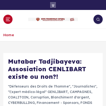
S
k
i
p
t
o
Home
c
o
n
t
e
Mutabar Tadjibayeva:
n
Assosiation CENLIBART
t
existe ou non?!
"Défenseurs des Droits de l'homme"
,
"Journalistes"
,
"Еxpert médico-légal" GENLIBART
,
CAMPAGNES
,
COALITOIN
,
Corruption, Blanchiment d'argent
,
CYBERBULLING
,
Financement - Sponsors
,
FONDS