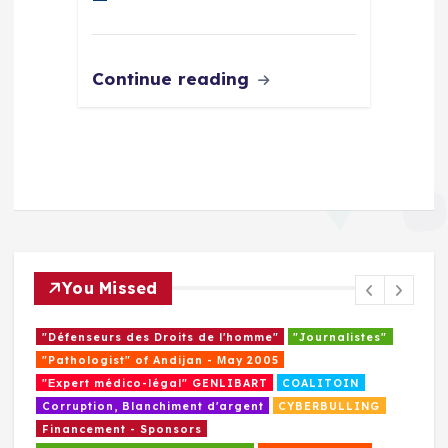
Continue reading
You Missed
"Défenseurs des Droits de l'homme"
"Journalistes"
"Pathologist" of Andijan - Мay 2005
"Еxpert médico-légal" GENLIBART
COALITOIN
Corruption, Blanchiment d'argent
CYBERBULLING
Financement - Sponsors