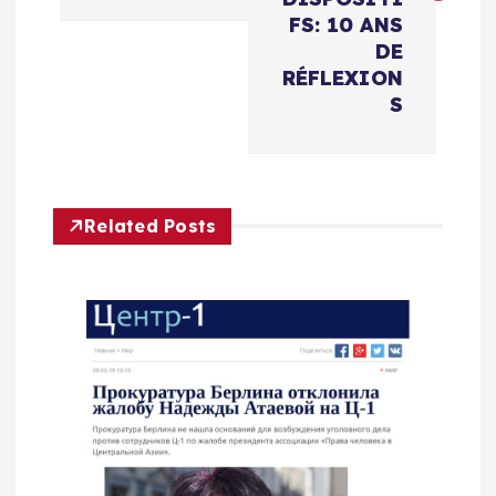
i
FS: 10 ANS
g
DE
RÉFLEXION
a
S
t
i
Related Posts
o
n
d
e