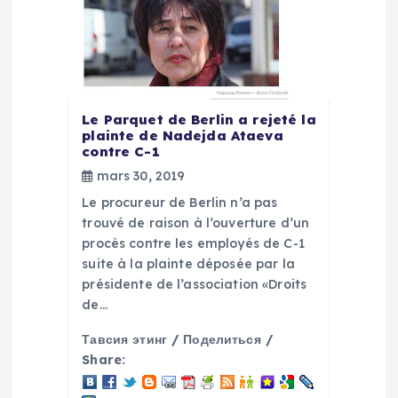
l
’
a
r
Le Parquet de Berlin a rejeté la
plainte de Nadejda Ataeva
contre C-1
t
mars 30, 2019
Le procureur de Berlin n’a pas
i
trouvé de raison à l’ouverture d’un
procès contre les employés de C-1
c
suite à la plainte déposée par la
présidente de l’association «Droits
l
de…
e
Тавсия этинг / Поделиться /
Share: