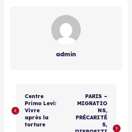
admin
N
Centre
PARIS –
a
Primo Levi:
MIGRATIO
Vivre
NS,
v
après la
PRÉCARITÉ
torture
S,
DISPOSITI