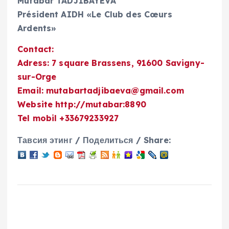
Mutabar TADJIBAYEVA
Président AIDH «Le Club des Cœurs
Ardents»
Contact:
Adress: 7 square Brassens, 91600 Savigny-
sur-Orge
Email: mutabartadjibaeva@gmail.com
Website http://mutabar:8890
Tel mobil +33679233927
Тавсия этинг / Поделиться / Share: