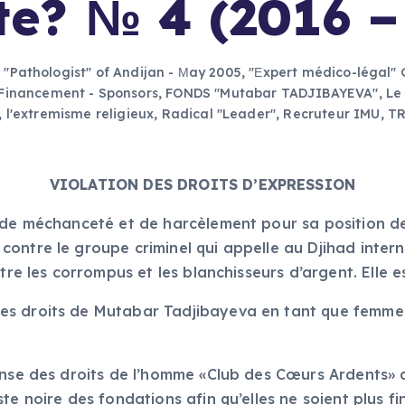
ste? № 4 (2016 –
,
"Pathologist" of Andijan - Мay 2005
,
"Еxpert médico-légal"
Financement - Sponsors
,
FONDS "Mutabar TADJIBAYEVA"
,
Le
 l'extremisme religieux
,
Radical "Leader"
,
Recruteur IMU
,
TR
VIOLATION DES DROITS D’EXPRESSION
n de méchanceté et de harcèlement pour sa position d
ontre le groupe criminel qui appelle au Djihad inter
ontre les corrompus et les blanchisseurs d’argent. El
es droits de Mutabar Tadjibayeva en tant que femme,
ense des droits de l’homme «Club des Cœurs Ardents» ai
te noire des fondations afin qu’elles ne soient plus 