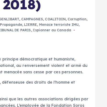
 2018)
 GENLIBART
,
CAMPAGNES
,
COALITOIN
,
Corruption,
 Propagande
,
LIERRE
,
Menace terroriste IMU
,
IBUNAL DE PARIS
,
Еspionner au Canada
e principe démocratique et humaniste,
national, au renversement violent et armé du
le est menacée sans cesse par ces personnes.
 défenseuse des droits de l’homme et
nsi que les autres associations dirigées par
financées. L’employée de la Fondation Soros