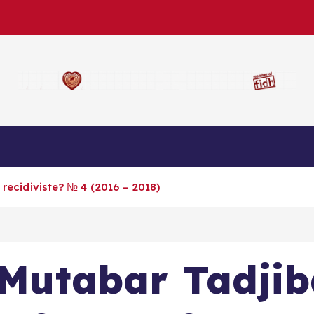
 recidiviste? № 4 (2016 – 2018)
 Mutabar Tadjib