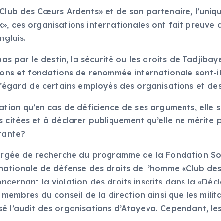
«Club des Cœurs Ardents» et de son partenaire, l’uniq
», ces organisations internationales ont fait preuve d
nglais.
pas par le destin, la sécurité ou les droits de Tadjiba
tions et fondations de renommée internationale sont-il
 l’égard de certains employés des organisations et de
ration qu’en cas de déficience de ses arguments, elle 
 citées et à déclarer publiquement qu’elle ne mérite pa
litante?
hargée de recherche du programme de la Fondation Sor
rnationale de défense des droits de l’homme «Club de
cernant la violation des droits inscrits dans la «Décl
 membres du conseil de la direction ainsi que les mili
é l’audit des organisations d’Atayeva. Cependant, le