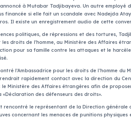
 annoncé à Mutabar Tadjibayeva. Un autre employé de
s financée si elle fait un scandale avec Nadejda Ataye
ros. Il existe un enregistrement audio de cette conv
olences politiques, de répressions et des tortures, Ta
r les droits de l’homme, au Ministère des Affaires étr
tion pour sa famille contre les attaques et le harcèl
ganisé.
ontré l’Ambassadrice pour les droits de l’homme du Mi
prendrait rapidement contact avec la direction du Cent
ec le Ministère des Affaires étrangères afin de propo
s la «Déclaration des défenseurs des droits».
 rencontré le représentant de la Direction générale d
reuves concernant les menaces de punitions physiques e