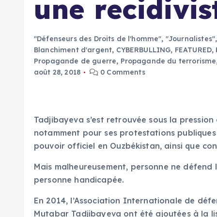
une recidivi
"Défenseurs des Droits de l'homme"
,
"Journalistes"
Blanchiment d'argent
,
CYBERBULLING
,
FEATURED
,
Propagande de guerre
,
Propagande du terrorisme,
août 28, 2018
0 Comments
Tadjibayeva s’est retrouvée sous la pressio
notamment pour ses protestations publiques c
pouvoir officiel en Ouzbékistan, ainsi que c
Mais malheureusement, personne ne défend l
personne handicapée.
En 2014, l’Association Internationale de déf
Mutabar Tadjibayeva ont été ajoutées à la lis