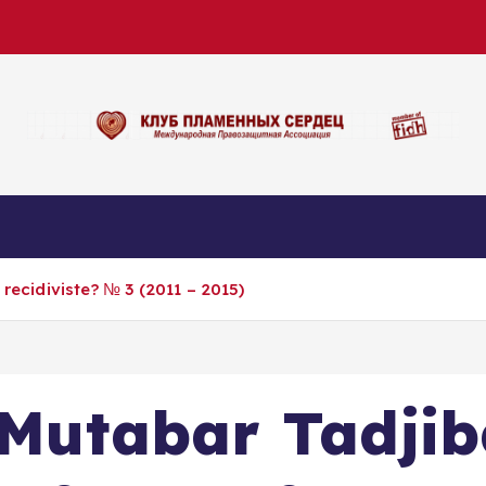
 recidiviste? № 3 (2011 – 2015)
 Mutabar Tadjib