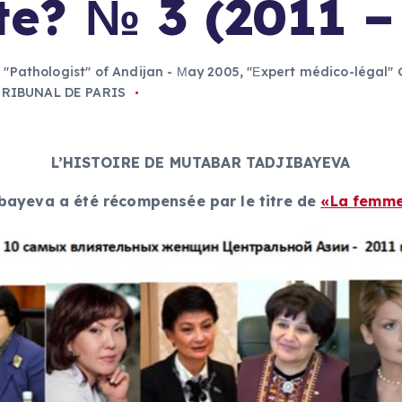
ste? № 3 (2011 –
,
"Pathologist" of Andijan - Мay 2005
,
"Еxpert médico-légal"
TRIBUNAL DE PARIS
L’HISTOIRE DE MUTABAR TADJIBAYEVA
bayeva a été récompensée par le titre de
«La femme 