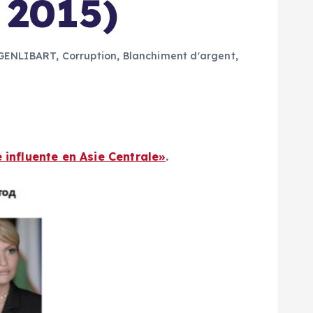
 2015)
 GENLIBART
,
Corruption, Blanchiment d'argent
,
influente en Asie Centrale»
.