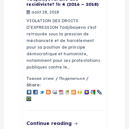
recidiviste? № 4 (2016 – 2018)
t
août 28, 2018
i
VIOLATION DES DROITS
D’EXPRESSION Tadjibayeva s’est
o
retrouvée sous la pression de
méchanceté et de harcèlement
n
pour sa position de principe
démocratique et humaniste,
notamment pour ses protestations
d
publiques contre le…
e
Тавсия этинг / Поделиться /
Share:
l
’
a
Continue reading