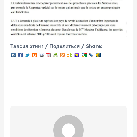
Тавсия этинг / Поделиться / Share: