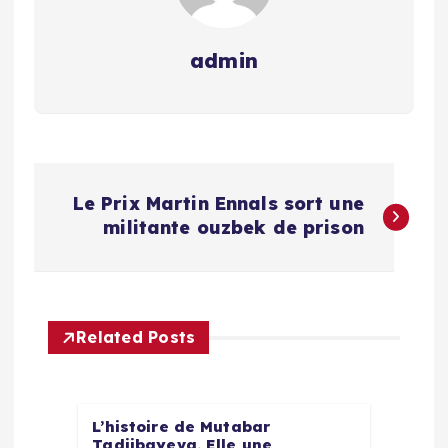
admin
N
Le Prix Martin Ennals sort une
a
militante ouzbek de prison
v
i
Related Posts
g
a
L’histoire de Mutabar
Tadjibayeva. Elle une