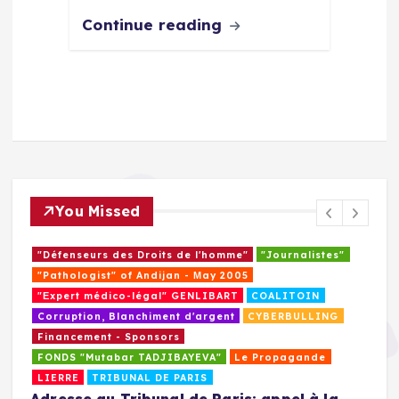
Continue reading
You Missed
"Défenseurs des Droits de l'homme"
"Journalistes"
"Pathologist" of Andijan - Мay 2005
"Еxpert médico-légal" GENLIBART
COALITOIN
Corruption, Blanchiment d'argent
CYBERBULLING
Financement - Sponsors
FONDS "Mutabar TADJIBAYEVA"
Le Propagande
LIERRE
TRIBUNAL DE PARIS