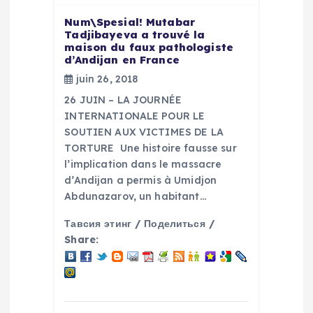
r
Num\Spesial! Mutabar
Tadjibayeva a trouvé la
t
maison du faux pathologiste
d’Andijan en France
i
juin 26, 2018
26 JUIN – LA JOURNÉE
c
INTERNATIONALE POUR LE
SOUTIEN AUX VICTIMES DE LA
l
TORTURE Une histoire fausse sur
l’implication dans le massacre
e
d’Andijan a permis à Umidjon
Abdunazarov, un habitant…
Тавсия этинг / Поделиться /
Share: