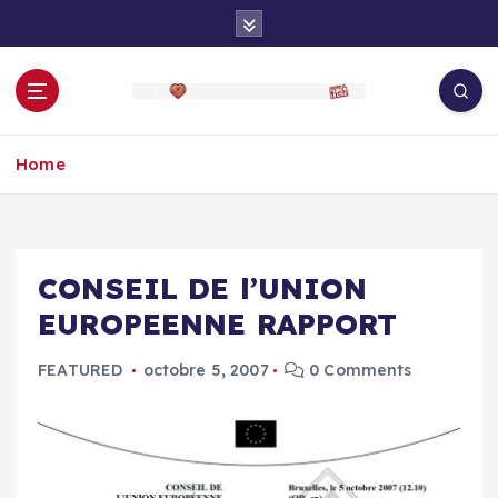
S
k
i
p
t
o
Home
c
o
n
t
e
CONSEIL DE l’UNION
n
EUROPEENNE RAPPORT
t
FEATURED
octobre 5, 2007
0 Comments