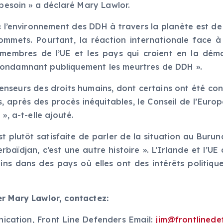
 besoin » a déclaré Mary Lawlor.
nvironnement des DDH à travers la planète est de plus
mmets. Pourtant, la réaction internationale face à 
 membres de l’UE et les pays qui croient en la démoc
condamnant publiquement les meurtres de DDH ».
fenseurs des droits humains, dont certains ont été c
après des procès inéquitables, le Conseil de l’Europ
», a-t-elle ajouté.
 plutôt satisfaite de parler de la situation au Burund
rbaïdjan, c’est une autre histoire ». L’Irlande et l’UE
ns dans des pays où elles ont des intérêts politiques
er Mary Lawlor, contactez:
cation, Front Line Defenders Email:
jim@frontlinede