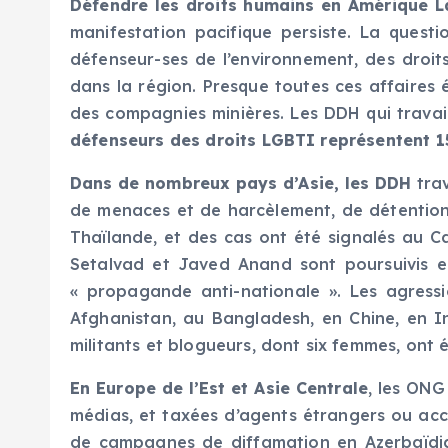
Défendre les droits humains en Amérique L
manifestation pacifique persiste. La questi
défenseur-ses de l’environnement, des droits
dans la région. Presque toutes ces affaires
des compagnies minières. Les DDH qui travaill
défenseurs des droits LGBTI représentent 15
Dans de nombreux pays d’Asie, les DDH
trav
de menaces et de harcèlement, de détentions 
Thaïlande, et des cas ont été signalés au C
Setalvad et Javed Anand sont poursuivis e
« propagande anti-nationale ». Les agress
Afghanistan, au Bangladesh, en Chine, en I
militants et blogueurs, dont six femmes, ont
En Europe de l’Est et Asie Centrale
, les ONG
médias, et taxées d’agents étrangers ou accu
de campagnes de diffamation en Azerbaïdjan