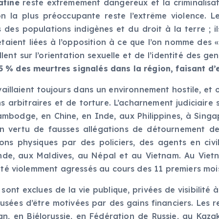
atine
reste extrêmement dangereux et la criminalisa
on la plus préoccupante reste l’extrême violence. 
 des populations indigènes et du droit à la terre ; 
 étaient liées à l’opposition à ce que l’on nomme de
ent sur l’orientation sexuelle et de l’identité des gen
 % des meurtres signalés dans la région, faisant d’e
aillaient toujours dans un environnement hostile, et on
arbitraires et de torture. L’acharnement judiciaire s
ambodge, en Chine, en Inde, aux Philippines, à Sing
n vertu de fausses allégations de détournement de 
ions physiques par des policiers, des agents en ci
nde, aux Maldives, au Népal et au Vietnam. Au Viet
 été violemment agressés au cours des 11 premiers moi
 sont exclues de la vie publique, privées de visibilité
sées d’être motivées par des gains financiers. Les r
, en Biélorussie, en Fédération de Russie, au Kazak