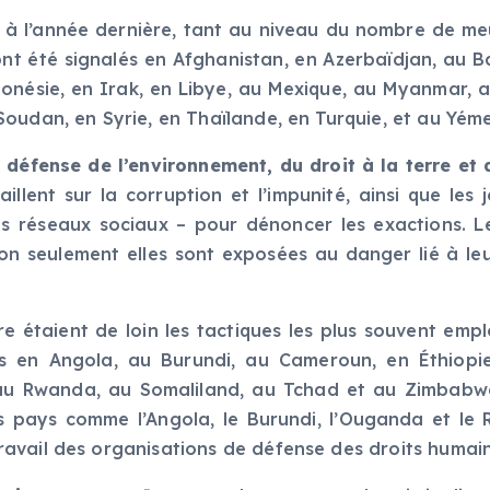
t à l’année dernière, tant au niveau du nombre de m
 ont été signalés en Afghanistan, en Azerbaïdjan, au B
nésie, en Irak, en Libye, au Mexique, au Myanmar, au
oudan, en Syrie, en Thaïlande, en Turquie, et au Yém
a
défense de l’environnement, du droit à la terre et
llent sur la corruption et l’impunité, ainsi que les j
les réseaux sociaux – pour dénoncer les exactions. 
on seulement elles sont exposées au danger lié à leur
re étaient de loin les tactiques les plus souvent empl
s en Angola, au Burundi, au Cameroun, en Éthiopi
u Rwanda, au Somaliland, au Tchad et au Zimbabwe. 
 pays comme l’Angola, le Burundi, l’Ouganda et le 
avail des organisations de défense des droits humai