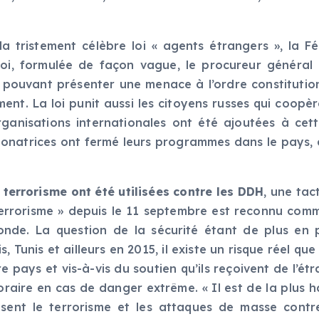
la tristement célèbre loi « agents étrangers », la F
 loi, formulée de façon vague, le procureur généra
 pouvant présenter une menace à l’ordre constitutionn
ment. La loi punit aussi les citoyens russes qui coopèr
rganisations internationales ont été ajoutées à cette
onatrices ont fermé leurs programmes dans le pays, à 
le terrorisme ont été utilisées contre les DDH
, une tac
e terrorisme » depuis le 11 septembre est reconnu com
monde. La question de la sécurité étant de plus en 
Tunis et ailleurs en 2015, il existe un risque réel qu
e pays et vis-à-vis du soutien qu’ils reçoivent de l’ét
raire en cas de danger extrême. « Il est de la plus h
lisent le terrorisme et les attaques de masse contr