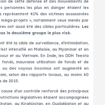
tion de cette défense et des mouvements de
Les personnes les plus en danger étaient les
ils représentent 41% des victimes assassinées
s « méga-projets », notamment ceux menés par
res ont aussi été des cibles particulières.
Les
ux le deuxième groupe le plus visé.
t été la cible de surveillance, d’intimidation,
’est intensifié en Malaisie, au Myanmar et en
apour et au Vietnam. En Inde, les DDH Teesta
fonds, mauvaise utilisation de fonds et de
vil ou des voyous inconnus ont augmenté en
nam, selon des rapports locaux, au moins 60
s de 2015.
 à cause d’un contrôle renforcé des principaux
estrictions législatives étaient accompagnées
hstan, au Kirghizstan, en Ouzbékistan et au