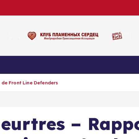
 de Front Line Defenders
meurtres – Rapp