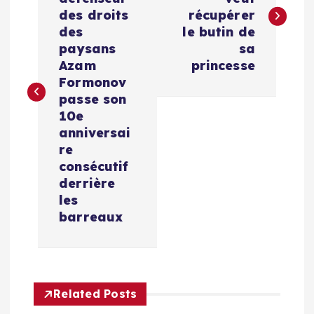
v
des droits
récupérer
des
le butin de
i
paysans
sa
Azam
princesse
g
Formonov
passe son
a
10e
anniversai
t
re
consécutif
i
derrière
les
barreaux
o
n
d
Related Posts