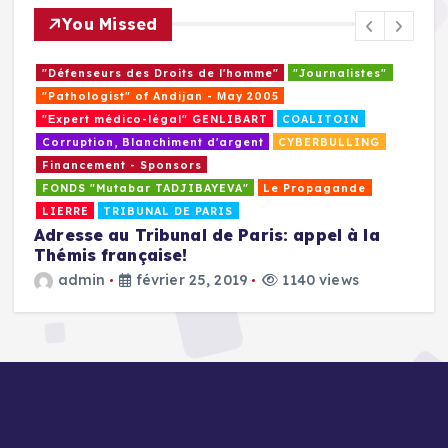
You Missed
"Défenseurs des Droits de l'homme"
"Journalistes"
"Pathologist" of Andijan - Мay 2005
"Еxpert médico-légal" GENLIBART
COALITOIN
Corruption, Blanchiment d'argent
CYBERBULLING
Financement - Sponsors
FONDS "Mutabar TADJIBAYEVA"
Le Propagande
LIERRE
TRIBUNAL DE PARIS
Adresse au Tribunal de Paris: appel à la
Thémis française!
M
E
admin
février 25, 2019
1140 views
a
u