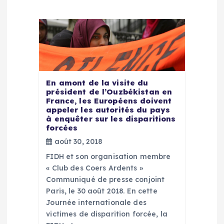
e
l
’
a
En amont de la visite du
président de l’Ouzbékistan en
France, les Européens doivent
r
appeler les autorités du pays
à enquêter sur les disparitions
t
forcées
août 30, 2018
i
FIDH et son organisation membre
« Club des Coers Ardents »
c
Communiqué de presse conjoint
Paris, le 30 août 2018. En cette
l
Journée internationale des
victimes de disparition forcée, la