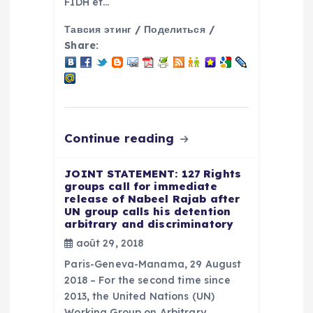
e
FIDH et…
Тавсия этинг / Поделиться /
Share:
Continue reading
JOINT STATEMENT: 127 Rights
groups call for immediate
release of Nabeel Rajab after
UN group calls his detention
arbitrary and discriminatory
août 29, 2018
Paris-Geneva-Manama, 29 August
2018 – For the second time since
2013, the United Nations (UN)
Working Group on Arbitrary