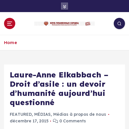
S
k
i
p
t
o
Home
c
o
n
t
e
Laure-Anne Elkabbach –
n
Droit d’asile : un devoir
t
d’humanité aujourd’hui
questionné
FEATURED
,
MÉDIAS
,
Médias à propos de nous
décembre 17, 2015
0 Comments