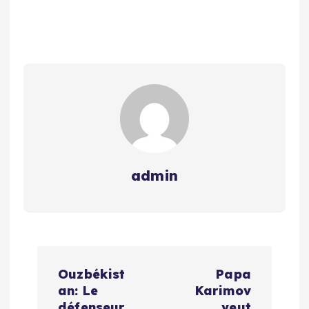
admin
N
Ouzbékist
Papa
a
an: Le
Karimov
défenseur
veut