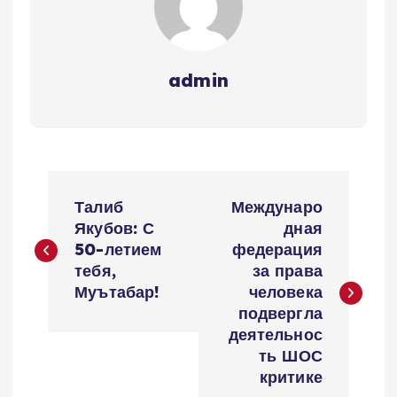
admin
Н
Талиб
Междунаро
а
Якубов: С
дная
50-летием
федерация
в
тебя,
за права
Муътабар!
человека
и
подвергла
деятельнос
г
ть ШОС
критике