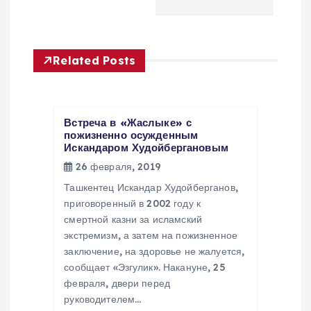
а
ц
Related Posts
и
я
Встреча в «Жаслыке» с
п
пожизненно осужденным
Искандаром Худойбергановым
26 февраля, 2019
о
Ташкентец Искандар Худойберганов,
з
приговоренный в 2002 году к
смертной казни за исламский
экстремизм, а затем на пожизненное
а
заключение, на здоровье не жалуется,
сообщает «Эзгулик». Накануне, 25
п
февраля, двери перед
руководителем…