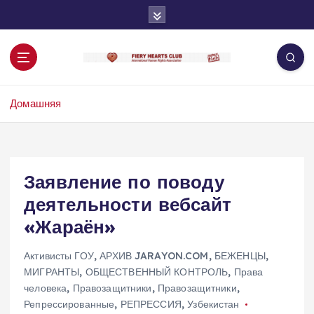
П
е
р
е
й
т
Домашняя
и
к
с
о
д
Заявление по поводу
е
деятельности вебсайт
р
ж
«Жараён»
и
м
Активисты ГОУ
,
АРХИВ JARAYON.COM
,
БЕЖЕНЦЫ
,
о
МИГРАНТЫ
,
ОБЩЕСТВЕННЫЙ КОНТРОЛЬ
,
Права
м
человека
,
Правозащитники
,
Правозащитники
,
у
Репрессированные
,
РЕПРЕССИЯ
,
Узбекистан