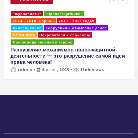
"Журналисты"
"Правозащитники"
2014 - 2018. Борьбы
2017 - 2018 годах
Кибербуллинг
Коррупция и отмывание денег
ПОВИЛИКА
Покрователи и спонсоры
Г
Пропаганда насилия и террор
р
Разрушение механизмов правозащитной
д
деятельности — это разрушение самой идеи
Г
права человека!
admin
4 июня, 2019
1166 views