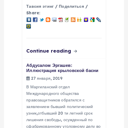
и
Тавсия этинг / Поделиться /
с
Share:
я
м
Continue reading
Абдусалом Эргашев:
Иллюстрация крыловской басни
27 января, 2019
В Маргиланский отдел
Международного общества
правозащитников обратился с
заявлением бывший политический
узник,отбывший 20 ти летний срок
лишения свободы, осужденный по
сфабрикованному уголовному делу во