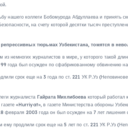
ой.
бу нашего коллеги Бобомурода Абдуллаева и принять с
езопасности, на счету которой десятки тысяч преступле
в репрессивных тюрьмах Узбекистана, томятся в нево
м из немногих журналистов в мире, у которого такой дл
1999 года был осужден по сфабрикованному обвинению на
длили срок еще на 3 года по ст. 221 УК Р.Уз (Неповино
ллеги журналиста
Гайрата Михлибоева
который работал к
 газете «Hurriyat», в газете Министерства обороны Узбе
8 февраля 2003 года он был осужден на 7 лет лишения 
м ему продлили срок еще на 5 лет по ст. 221 УК Р.Уз (Н