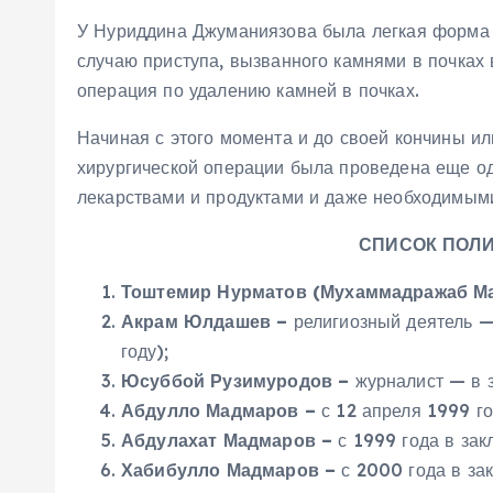
У Нуриддина Джуманиязова была легкая форма с
случаю приступа, вызванного камнями в почках
операция по удалению камней в почках.
Начиная с этого момента и до своей кончины ил
хирургической операции была проведена еще о
лекарствами и продуктами и даже необходимым
СПИСОК ПОЛ
Тоштемир Нурматов (Мухаммадражаб Ма
Акрам Юлдашев –
религиозный деятель —
году);
Юсуббой Рузимуродов –
журналист — в 
Абдулло Мадмаров –
с 12 апреля 1999 г
Абдулахат Мадмаров –
с 1999 года в за
Хабибулло Мадмаров –
с 2000 года в з