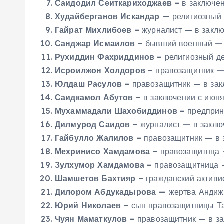
Саидодил Сеиткариходжаев –
в заключен
Худайберганов Искандар —
религиозный 
Гайрат Михлибоев –
журналист — в заклю
Санджар Исмаилов –
бывший военный — в
Рухиддин Фахриддинов –
религиозный де
Исроилжон Холдоров –
правозащитник —
Юлдаш Расулов –
правозащитник — в зак
Саидкамол Абутов
–
в заключении с июня
Мухаммадали Шахобиддинов –
предприн
Дилмурод Саидов –
журналист — в заклю
Гайбулло Жалилов –
правозащитник — в 
Мехринисо Хамдамова –
правозащитнца 
Зулхумор Хамдамова –
правозащитница —
Шамшетов Бахтияр –
гражданский активи
Дилором Абдукадырова —
жертва Андижа
Юрий Николаев –
сын правозащитницы Та
Чуян Маматкулов –
правозащитник — в за