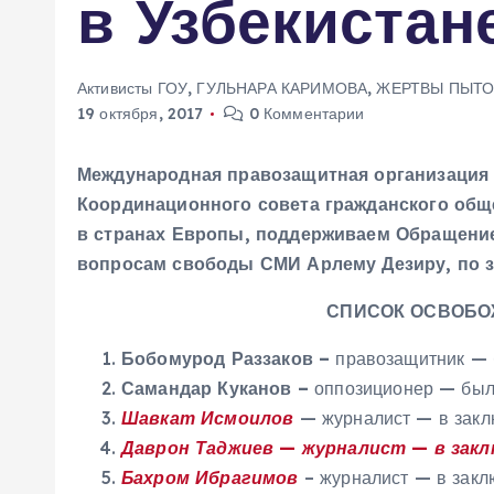
в Узбекистан
м
у
Активисты ГОУ
,
ГУЛЬНАРА КАРИМОВА
,
ЖЕРТВЫ ПЫТО
19 октября, 2017
0 Комментарии
Международная правозащитная организация 
Координационного совета гражданского общ
в странах Европы, поддерживаем Обращени
вопросам свободы СМИ Арлему Дезиру, по 
СПИСОК ОСВОБО
Бобомурод Раззаков –
правозащитник — б
Самандар Куканов –
оппозиционер — был 
Шавкат Исмоилов
— журналист — в заклю
Даврон Таджиев
— журналист — в закл
Бахром Ибрагимов
– журналист — в закл