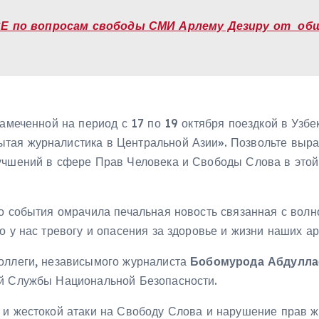
Е по вопросам свободы СМИ Арлему Дезиру от об
намеченной на период с 17 по 19 октября поездкой в Узбе
ая журналистика в Центральной Азии». Позвольте выраз
учшений в сфере Прав Человека и Свободы Слова в этой
го события омрачила печальная новость связанная с вол
о у нас тревогу и опасения за здоровье и жизни наших а
коллеги, независымого журналиста
Бобомурода Абдулла
ой Службы Национальной Безопасности.
й и жестокой атаки на Свободу Слова и нарушение прав