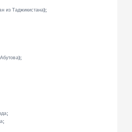
н из Таджикистана);
Абутова);
ода;
а;