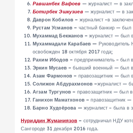
Равшанбек Вафоев
— журналист — в зак
Ботирбек Эшкузиев
— журналист — в зак
Даврон Кобилов –
журналист –в заключен
Рустам Усманов –
частный банкир — был 
Мухаммад Бекжанов –
журналист — был в
Мухаммадали Карабаев —
Руководитель Н
освобожден 18 октября 2017 года;
Рахим Ибодов –
предприниматель – был в
Эркин Мусаев –
бывший военный — был в 
Азам Фармонов –
правозащитник — был в
Солижон Абдурахмонов
–
журналист — бы
Агзам Тургунов –
правозащитник — был в 
Ганихон Маматхонов –
правозащитник — 
Барно Худоёрова —
журналист – была в 
Нуриддин Жуманиязов
–
сотрудничал НДУ кото
Сангороде 31 декабря 2016 года.