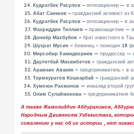
Кудратбек Расулов –
оппозиционер — в з
Абат Саекеев –
гражданский активист из К
Кудратбек Расулов –
оппозиционер – в за
Фахриддин Тиллаев –
правозащитник — в
Дониёр Махбубов –
брат известного в Та
Шухрат Мусин –
беженец – похищен 18 фе
Мирсобир Хамидкориев —
продюссер — в
Даулетбай Махамбетов –
гражданский акт
Арамаис Авакян –
предприниматель – в за
Тормеуратов Кошкарбай –
гражданский ак
Хумоюн Рахмонов —
инвалид второй груп
Олим Сулаймонова –
предпринимателя бо
А также Жамолиддин Абдурахимов, Абдура
Народным Движением Узбекистана, которое
сожалению у нас об их истории , нет ника