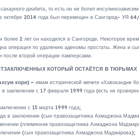
ахарного диабета, то есть он не болел инсулинозависим
 в октябре 2014 года был перемещен в Сангород– УЯ 64/
и более 2 лет он находился в Сангороде. Некоторое вре
дна операция по удалению аденомы простаты. Жена и с
и после второй операции памперсами.
ИТЗАКЛЮЧЕННЫХ КОТОРЫЙ ОСТАЁТСЯ В ТЮРЬМАХ 
хсум кори) –
имам исторической мечети «Хавоканд»в Ко
 в заключении с 17 февраля 1999 года (есть не провере
заключении с 15 марта 1999 года;
ода в заключении (сын правозащитника Ахмаджона Мадма
ключении (племянник правозащитника Ахмаджона Мадмаро
аключении (сын правозащитника Ахмаджона Мадмарова);