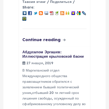
и
Тавсия этинг / Поделиться /
Share:
с
я
м
Continue reading
Абдусалом Эргашев:
Иллюстрация крыловской басни
27 января, 2019
В Маргиланский отдел
Международного общества
правозащитников обратился с
заявлением бывший политический
узник,отбывший 20 ти летний срок
лишения свободы, осужденный по
сфабрикованному уголовному делу во