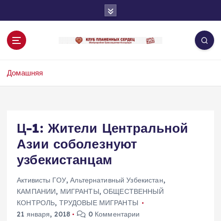
П
е
р
е
й
т
Домашняя
и
к
с
о
д
Ц-1: Жители Центральной
е
Азии соболезнуют
р
ж
узбекистанцам
и
м
Активисты ГОУ
,
Альтернативный Узбекистан
,
о
КАМПАНИИ
,
МИГРАНТЫ
,
ОБЩЕСТВЕННЫЙ
м
КОНТРОЛЬ
,
ТРУДОВЫЕ МИГРАНТЫ
у
21 января, 2018
0 Комментарии