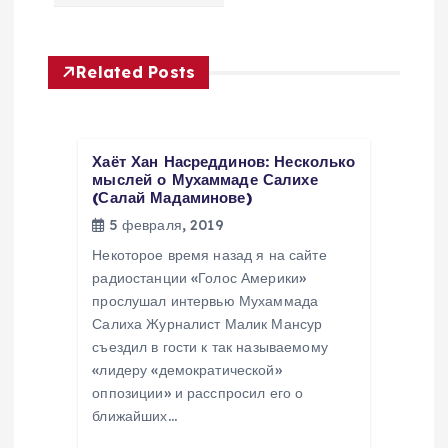
а
ц
Related Posts
и
я
Хаёт Хан Насреддинов: Несколько
мыслей о Мухаммаде Салихе
(Салай Мадаминове)
п
5 февраля, 2019
о
Некоторое время назад я на сайте
радиостанции «Голос Америки»
з
прослушал интервью Мухаммада
Салиха Журналист Малик Мансур
съездил в гости к так называемому
а
«лидеру «демократической»
оппозиции» и расспросил его о
п
ближайших…