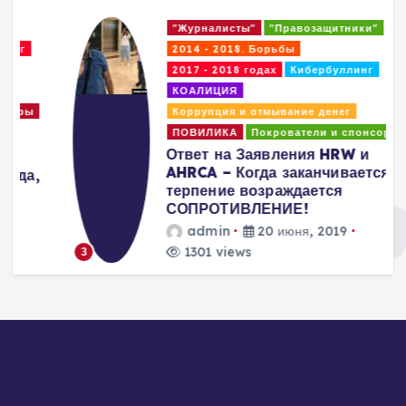
"Журналисты"
"Правозащитники"
2014 - 2018. Борьбы
2017 - 2018 годах
Кибербуллинг
КОАЛИЦИЯ
Коррупция и отмывание денег
ПОВИЛИКА
Покрователи и спонсоры
Ответ на Заявления HRW и
AHRCA – Когда заканчивается
терпение возраждается
СОПРОТИВЛЕНИЕ!
admin
20 июня, 2019
1301 views
3