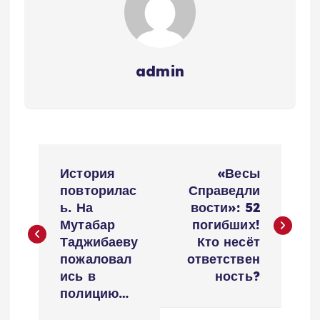
admin
Н
История
«Весы
а
повторилас
Справедли
ь. На
вости»: 52
в
Мутабар
погибших!
Таджибаеву
Кто несёт
и
пожаловал
ответствен
ись в
ность?
г
полицию…