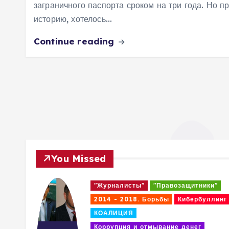
заграничного паспорта сроком на три года. Но п
историю, хотелось…
Continue reading
You Missed
ки"
"Журналисты"
"Правозащитники"
ллинг
2014 - 2018. Борьбы
2017 - 2018 годах
Кибербуллинг
КОАЛИЦИЯ