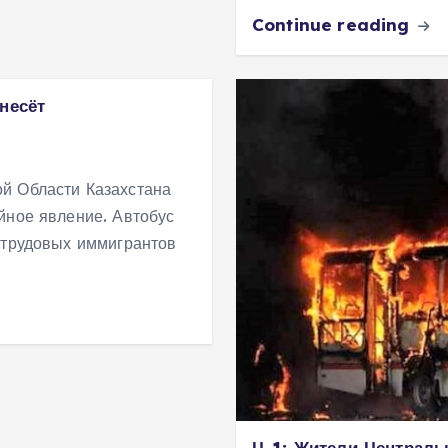
Continue reading
несёт
й Области Казахстана
йное явление. Автобус
 трудовых иммигрантов
Ц-1: Жители Централь