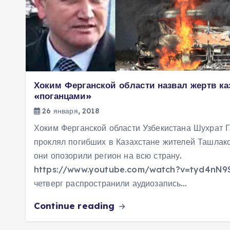
м
у
Хоким Ферганской области назвал жертв ка
«поганцами»
26 января, 2018
Хоким Ферганской области Узбекистана Шухрат Г
проклял погибших в Казахстане жителей Ташлакск
они опозорили регион на всю страну.
https://www.youtube.com/watch?v=tyd4nN9S
четверг распространили аудиозапись…
Continue reading