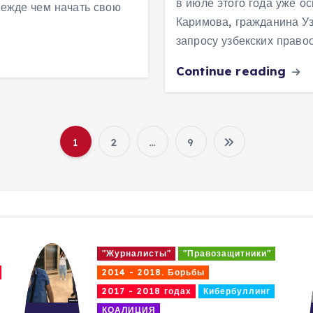
в июле этого года уже о
режде чем начать свою
Каримова, гражданина Уз
запросу узбекских прав
Continue reading
1
2
…
9
П
а
г
"Журналисты"
"Правозащитники"
и
2014 - 2018. Борьбы
Кибербуллинг
Коррупция и отмывание денег
ПОВИЛИКА