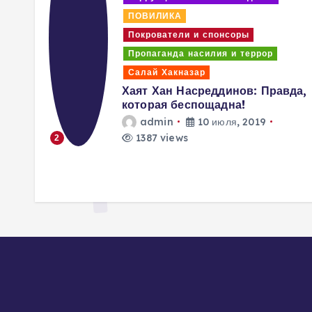
Коррупция и отмывание денег
ПОВИЛИКА
Покрователи и спонсоры
Ответ на Заявления HRW и
AHRCA – Когда заканчивается
вда,
терпение возраждается
СОПРОТИВЛЕНИЕ!
admin
20 июня, 2019
1296 views
3