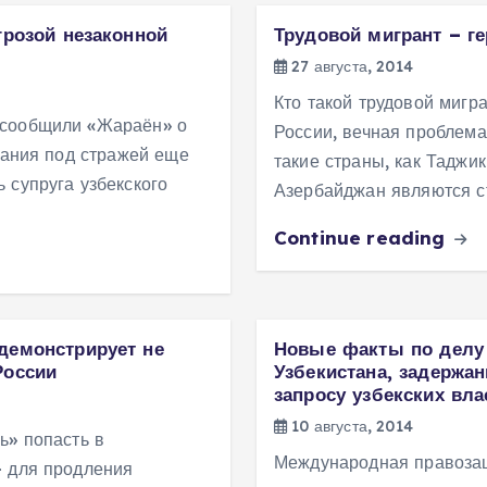
грозой незаконной
Трудовой мигрант – г
27 августа, 2014
Кто такой трудовой мигр
 сообщили «Жараён» о
России, вечная проблема
жания под стражей еще
такие страны, как Таджик
 супруга узбекского
Азербайджан являются с
Continue reading
демонстрирует не
Новые факты по делу
России
Узбекистана, задержа
запросу узбекских вла
10 августа, 2014
ь» попасть в
Международная правоза
— для продления