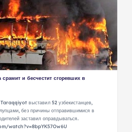
 срамит и бесчестит сгоревших в
Taraqqiyot выставил 52 узбекистанцев,
глупцами, без причины отправившимися в
одителей заставил оправдываться.
.com/watch?v=8bpYK57Ow6U