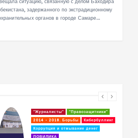
свещала ситуацию, связанную с делом Баходира
бекистана, задержанного по экстрадиционному
оохранительных органов в городе Самаре…
"Журналисты"
"Правозащитники"
"Жу
2014 - 2018. Борьбы
2017 - 2018 годах
2014
Кибербуллинг
Коррупция и отмывание денег
Корр
ПОВИЛИКА
Покрователи и спонсоры
Пок