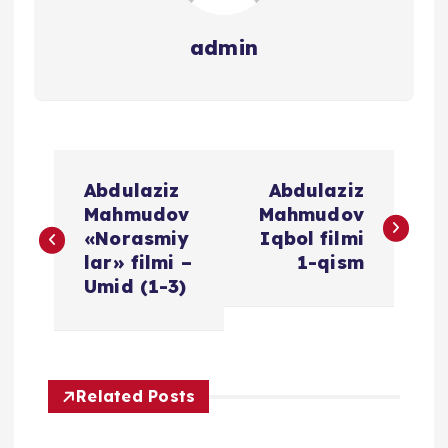
admin
P
Abdulaziz
Abdulaziz
o
Mahmudov
Mahmudov
«Norasmiy
Iqbol filmi
s
lar» filmi –
1-qism
Umid (1-3)
t
m
Related Posts
e