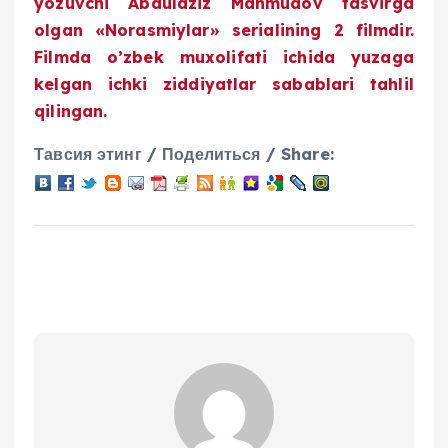
yozuvchi Abdulaziz Mahmudov tasvirga
olgan «Norasmiylar» serialining 2 filmdir.
Filmda o’zbek muxolifati ichida yuzaga
kelgan ichki ziddiyatlar sabablari tahlil
qilingan.
Тавсия этинг / Поделиться / Share: