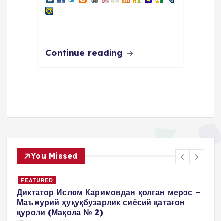
Continue reading
You Missed
FEATURED
Диктатор Ислом Каримовдан қолган мерос –
Маъмурий ҳуқуқбузарлик сиёсий қатағон
қуроли (Мақола № 2)