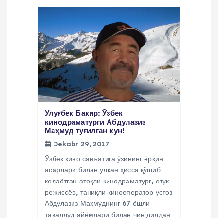
n
y
u
s
i
Улуғбек Бакир: Ўзбек
кинодраматурги Абдулазиз
Маҳмуд туғилган кун!
Dekabr 29, 2017
Ўзбек кино санъатига ўзининг ёрқин
асарлари билан улкан ҳисса қўшиб
келаётган атоқли кинодраматург, етук
режиссёр, таниқли кинооператор устоз
Абдулазиз Маҳмуднинг 67 ёшли
таваллуд айёмлари билан чин дилдан