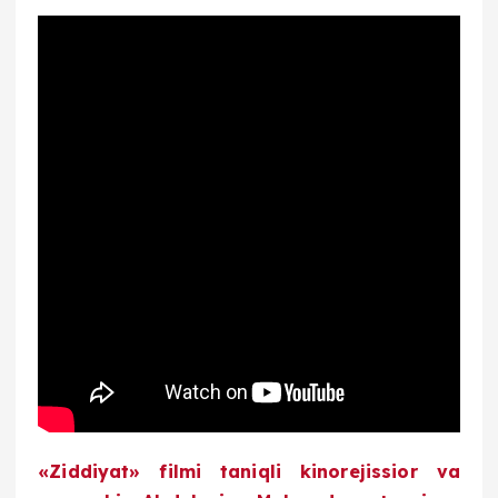
«Ziddiyat» filmi taniqli kinorejissior va