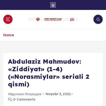
S
k
i
p
t
o
Home
c
o
n
t
e
Abdulaziz Mahmudov:
n
«Ziddiyat» (1-4)
t
(«Norasmiylar» seriali 2
qismi)
Абдулазиз Маҳмудов
Noyabr 3, 2012
0 Comments