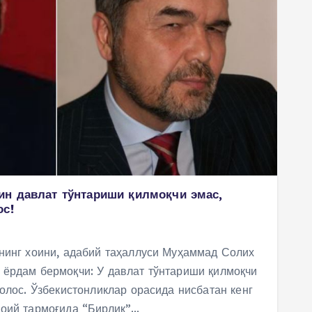
ин давлат тўнтариши қилмоқчи эмас,
ос!
нинг хоини, адабий таҳаллуси Муҳаммад Солих
 ёрдам бермоқчи: У давлат тўнтариши қилмоқчи
холос. Ўзбекистонликлар орасида нисбатан кенг
моий тармоғида “Бирлик”…