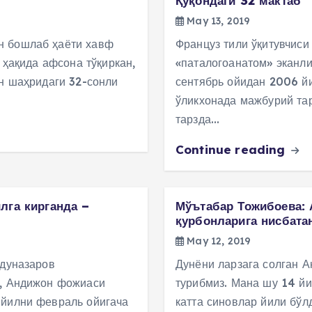
Қўқондаги 32 мактаб
May 13, 2019
н бошлаб ҳаёти хавф
Француз тили ўқитувчиси
 ҳақида афсона тўқиркан,
«паталогоанатом» эканл
он шаҳридаги 32-сонли
сентябрь ойидан 2006 й
ўликхонада мажбурий та
тарзда…
Continue reading
лга кирганда –
Мўътабар Тожибоева: 
қурбонларига нисбата
May 12, 2019
бдуназаров
Дунёни ларзага солган 
и, Андижон фожиаси
турибмиз. Мана шу 14 йи
 йилни февраль ойигача
катта синовлар йили бўл