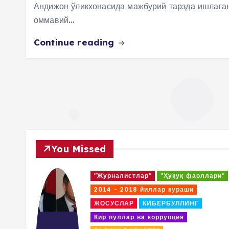
Андижон ўликхонасида мажбурий тарзда ишлаган
оммавий…
Continue reading
You Missed
ари"
"Журналистлар"
"Ҳуқуқ фаоллари"
2014 - 2018 йиллар кураши
ЖОСУСЛАР
КИБЕРБУЛЛИНГ
Кир пуллар ва коррупция