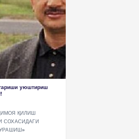
нтариши уюштириш
!
ҲИМОЯ ҚИЛИШ
И СОХАСИДАГИ
КУРАШИШ»