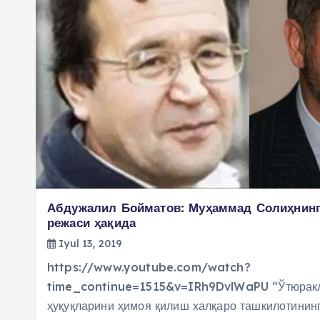
Абдужалил Бойматов: Муҳаммад Солиҳнинг
режаси ҳақида
Iyul 13, 2019
https://www.youtube.com/watch?
time_continue=1515&v=IRh9DvlWaPU “Ўтюракл
ҳуқуқларини ҳимоя қилиш халқаро ташкилотинин