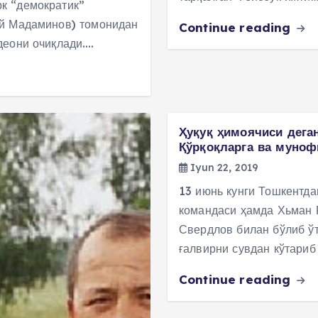
к “демократик”
ай Мадаминов) томонидан
Continue reading
деони очиқлади.…
Ҳуқуқ ҳимоячиси деган
Қўрқоқларга ва муноф
Iyun 22, 2019
13 июнь кунги Тошкентд
командаси ҳамда Хьман 
Свердлов билан бўлиб ўт
ғалвирни сувдан кўтариб 
Continue reading