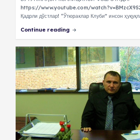
https://www.youtube.com/watch?v=BMzcX9S
Қадрли дўстлар! “Ўтюраклар Клуби” инсон ҳуқуқ
Continue reading