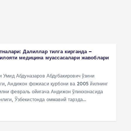
налари: Далиллар тилга кирганда –
илояти медицина муассасалари жавоблари
и Умид Абдуназаров Абдубакирович ўзини
иги, Андижон фожиаси қурбони ва 2005 йилнинг
илни февраль ойигача Андижон ўликхонасида
нлиги, Ўзбекистонда оммавий тарзда…