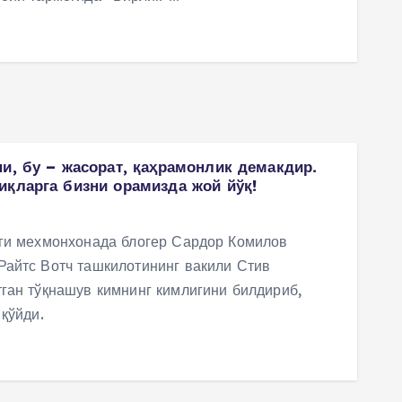
и, бу – жасорат, қаҳрамонлик демакдир.
иқларга бизни орамизда жой йўқ!
аги мехмонхонада блогер Сардор Комилов
Райтс Вотч ташкилотининг вакили Стив
ган тўқнашув кимнинг кимлигини билдириб,
қўйди.