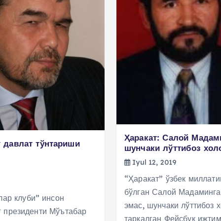
Ҳаракат: Салой Мадам
 давлат тўнтариши
шунчаки лўттибоз хол
Iyul 12, 2019
“Ҳаракат” ўзбек миллати
бўлган Салой Мадаминга
ар клуби” инсон
эмас, шунчаки лўттибоз 
г президенти Мўътабар
тарқалган Фейсбук ижти