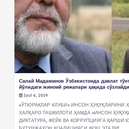
Салай Мадаминов Ўзбекистонда давлат тў
йўлидаги жиноий режалари ҳақида сўзлайди
Iyul 6, 2019
«ЎТЮРАКЛАР КЛУБИ» ИНСОН ҲУҚУҚЛАРИНИ 
ХАЛҚАРО ТАШКИЛОТИ ҲАМДА «ИНСОН ҲУҚУҚ
ДИКТАТУРА, ФЕЙК ВА КОРРУПЦИЯГА ҚАРШИ 
БУТУНЖАҲОН КОАЛИЦИЯСИ ФОШ ЭТАДИ!