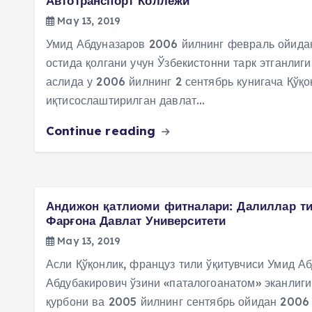
Автотранспорт Коллежи
May 13, 2019
Умид Абдуназаров 2006 йилнинг февраль ойида
остида қолгани учун Ўзбекистонни тарк этганлиги
аслида у 2006 йилнинг 2 сентябрь кунигача Қўқ
иқтисослаштирилган давлат…
Continue reading
Андижон қатлиоми фитналари: Далиллар ти
Фарғона Давлат Университети
May 13, 2019
Асли Қўқонлик, француз тили ўқитувчиси Умид А
Абдубакирович ўзини «паталогоанатом» эканлиг
қурбони ва 2005 йилнинг сентябрь ойидан 2006