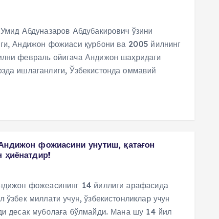
 Умид Абдуназаров Абдубакирович ўзини
иги, Андижон фожиаси қурбони ва 2005 йилнинг
илни февраль ойигача Андижон шаҳридаги
рзда ишлаганлиги, Ўзбекистонда оммавий
Андижон фожиасини унутиш, қатағон
н ҳиёнатдир!
Андижон фожеасининг 14 йиллиги арафасида
л ўзбек миллати учун, ўзбекистонликлар учун
ди десак муболаға бўлмайди. Мана шу 14 йил