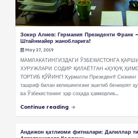
Зокир Алиев: Германия Президенти Франк 
Штайнмайер жанобларига!
May 27, 2019
МАМЛАКАТИНГИЗДАГИ ЎЗБЕКИСТОНГА ҚАРШ
ХУРУЖЛАРИ СОДИР ҚИЛАЁТГАН «ҲУҚУҚ ҲИМ
ТОРТИБ ҚЎЙИНГ! Ҳурматли Президент! Сизнинг 
ташриф билан келишингизни эшитиб бениҳоят ҳу
ва Ўзбекистонинг ҳар соҳада ҳамкорлик…
Continue reading
Андижон қатлиоми фитналари: Далиллар ти