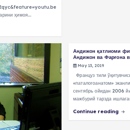
2qyc&feature=youtu.be
ларини ҳимоя…
Андижон қатлиоми фит
Андижон ва Фарғона в
May 13, 2019
Француз тили ўқитувчис
«паталогоанатом» эканл
сентябрь ойидан 2006 й
мажбурий тарзда ишлага
Continue reading