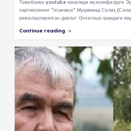
Тожибоева youtube каналида мухолифатдаги Эр
партиясининг “етакчиси” Муҳаммад Солиҳ (Сал
режалаштирилган давлат тўнтатиши ҳақидаги ви
Continue reading