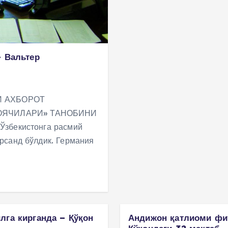
– Вальтер
И АХБОРОТ
ОЯЧИЛАРИ» ТАНОБИНИ
Ўзбекистонга расмий
рсанд бўлдик. Германия
лга кирганда – Қўқон
Андижон қатлиоми фит