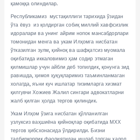
қамоққа олиндилар.
Республикамиз мустақиллиги тарихида ўзидан
ўта ёвуз из қолдирган собиқ миллий хавфсизлик
идоралари ва унинг айрим нопок мансабдорлари
томонидан менга ва укам Илҳомга нисбатан
ўтказилган зулм, қийноқ ва шафқатсиз муомала
оқибатида иккаловимиз ҳам содир этмаган
қилмишлар учун айбли деб топилдик, қонунга зид
равишда, ҳимоя ҳуқуқларимиз таъминланмаган
холатда, яъни куч ишлатар тизимларга хизмат
қилгувчи Хожиев Жалил сингари адвокатларни
жалб қилган ҳолда тергов қилиндик.
Укам Илҳом ўзига нисбатан қўлланилган
узлуксиз ваҳшиёна қийноқлар оқибатида МХХ
тергов ҳибсхонасида ўлдирилди. Бизни
тадбиркорлик фаолиятидан ишлаб топган халол