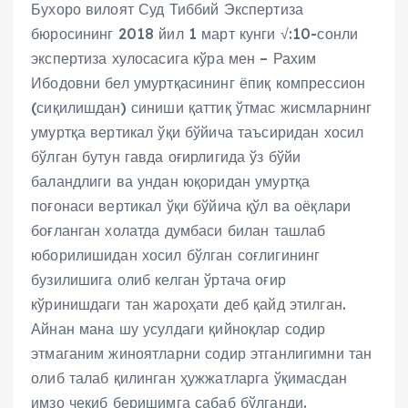
Бухоро вилоят Суд Тиббий Экспертиза
бюросининг 2018 йил 1 март кунги √:10-сонли
экспертиза хулосасига кўра мен – Рахим
Ибодовни бел умуртқасининг ёпиқ компрессион
(сиқилишдан) синиши қаттиқ ўтмас жисмларнинг
умуртқа вертикал ўқи бўйича таъсиридан хосил
бўлган бутун гавда оғирлигида ўз бўйи
баландлиги ва ундан юқоридан умуртқа
поғонаси вертикал ўқи бўйича қўл ва оёқлари
боғланган холатда думбаси билан ташлаб
юборилишидан хосил бўлган соғлигининг
бузилишига олиб келган ўртача оғир
кўринишдаги тан жароҳати деб қайд этилган.
Айнан мана шу усулдаги қийноқлар содир
этмаганим жиноятларни содир этганлигимни тан
олиб талаб қилинган ҳужжатларга ўқимасдан
имзо чекиб беришимга сабаб бўлганди.