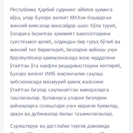
Республика Ҳарбий судининг айблов ҳукмига
кўра, улар Бухоро вилоят МХХни бошқарган
жиноий кимсалар мансабдор шахс бўла туриб,
ўзларига берилган ҳокимият ваколатларини
суистеъмол қилиб, олдиндан бир гуруҳ бўлиб ва
жиноий тил бириктириб, бизларни қийнаш учун
Қоровулбозор қамоқхонасида жазо муддатини
ўтаётган ўта хавфли рецидивистларни келтириб,
Бухоро вилоят ИИБ вақтинчалик сақлаш
ҳибсхонасида маъмурий қамоқ жазосини
ўтаётган бизлар сақланаётган камераларга
ташлаганлар. Қолаверса уларни бизларни
қийноқларга солишлари учун керакли буюмлар,
арқон ва дубинкалар билан таъминлаганлар.
Суриштирув ва дастлабки тергов давомида