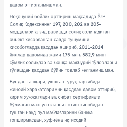
давом эттирганмишман.
Ноқонуний бойлик орттириш мақсадида ЎзР
Солиқ Кодексининг 197, 200, 202 ва 203-
моддаларига зид равишда солиқ солинадиган
объект хисобланган савдо тушумини
хисоботларда қасддан яшириб, 2011-2014
йиллар давомида жами 175 млн. 382,9 минг
сўмлик солиқлар ва бошқа мажбурий тўловларни
тўлашдан қасддан бўйин товлаб келганмишман.
Бундан ташқари, уюшган гуруҳ таркибида
жиноий харакатларимни қасддан давом эттириб,
кирим ҳужжатлари ва сифат сертификати
бўлмаган махсулотларни сотиш хисобидан
тушган нақд пул маблағларини банкка
топширмасдан, хуфиёна иқтисодий