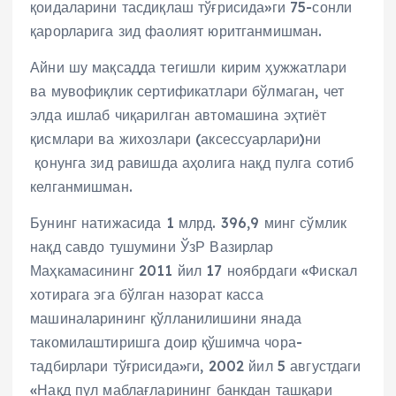
қоидаларини тасдиқлаш тўғрисида»ги 75-сонли
қарорларига зид фаолият юритганмишман.
Айни шу мақсадда тегишли кирим ҳужжатлари
ва мувофиқлик сертификатлари бўлмаган, чет
элда ишлаб чиқарилган автомашина эҳтиёт
қисмлари ва жихозлари (аксессуарлари)ни
қонунга зид равишда аҳолига нақд пулга сотиб
келганмишман.
Бунинг натижасида 1 млрд. 396,9 минг сўмлик
нақд савдо тушумини ЎзР Вазирлар
Маҳкамасининг 2011 йил 17 ноябрдаги «Фискал
хотирага эга бўлган назорат касса
машиналарининг қўлланилишини янада
такомилаштиришга доир қўшимча чора-
тадбирлари тўғрисида»ги, 2002 йил 5 августдаги
«Нақд пул маблағларининг банкдан ташқари