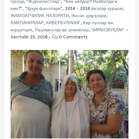
гуруҳи
,
"Журналистлар"
,
"Ким айбдор? Навбатдаги
ким?"
,
"Ҳуқуқ фаоллари"
,
2014 - 2018 йиллар кураши
,
ЖАМОАТЧИЛИК НАЗОРАТИ
,
Инсон ҳуқуқлари
,
КАМПАНИЯЛАР
,
КИБЕРБУЛЛИНГ
,
Кир пуллар ва
коррупция
,
Раҳнамолар ва ҳомийлар
,
ЧИРМОВУҚЛАР
Sentabr 23, 2018
0 Comments