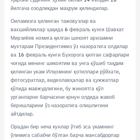
йилгача озодликдан маҳрум қилиндилар.
Оиламизга қилинган тажовузлар ва
вахшийликлар ҳақида 6 февраль кунги Шавкат
Мирзиёев номига қилган шикоят аризамни
мухтарам Президентимиз ўз назоратига олдилар
ва 16 февраль кунги Бухорога қилган сафарлари
чоғида менинг шикоятим ва унга қўшиб тақдим
қилинган укам Илҳомнинг қотиллари рўйхати,
фотосуратлар, видеолавҳалар ва ҳужжатлар
қўлида мавжудлигини, бу жиноятга қўл
урганларни барчасини қонун олдида жавоб
беришларини ўз назоратига олишлигини
айтдилар.
Орадан бир неча кунлар ўтиб эса укамнинг
ўлимига сабабчи бўлган барча мансабдорлар