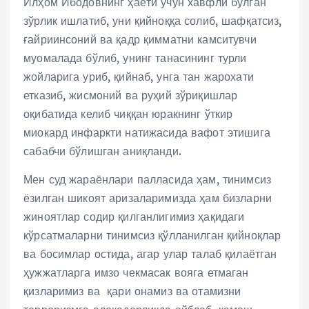
Илҳом Ибодовнинг ҳаёти учун хавфли бўлган
зўрлик ишлатиб, уни қийноққа солиб, шафқатсиз,
ғайриинсоний ва қадр қимматни камситувчи
муомалада бўлиб, унинг танасининг турли
жойларига уриб, қийнаб, унга тан жарохати
етказиб, жисмоний ва руҳий зўриқишлар
оқибатида келиб чиққан юракнинг ўткир
миокард инфаркти натижасида вафот этишига
сабабчи бўлишган аниқланди.
Мен суд жараёнлари палласида ҳам, тинимсиз
ёзилган шикоят аризаларимизда ҳам бизларни
жиноятлар содир қилганлигимиз ҳақидаги
кўрсатмаларни тинимсиз қўлланилган қийноқлар
ва босимлар остида, агар улар талаб қилаётган
ҳужжатларга имзо чекмасак вояга етмаган
қизларимиз ва қари онамиз ва отамизни