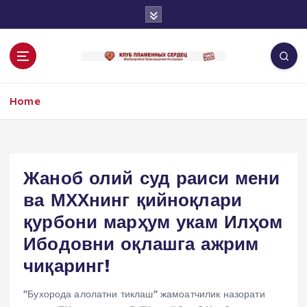
S
k
i
p
t
o
Home
c
o
n
t
e
Жаноб олий суд раиси мени
n
ва МХХнинг қийноқлари
t
қурбони марҳум укам Илҳом
Ибодовни оқлашга ажрим
чиқаринг!
"Бухорода алолатни тиклаш" жамоатчилик назорати