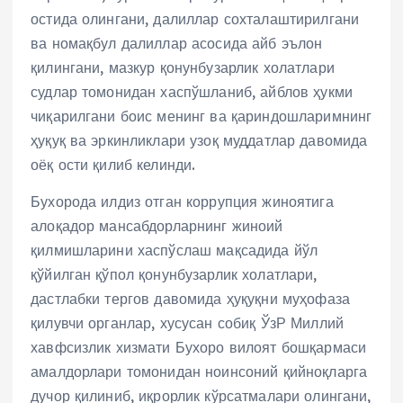
остида олингани, далиллар сохталаштирилгани
ва номақбул далиллар асосида айб эълон
қилингани, мазкур қонунбузарлик холатлари
судлар томонидан хаспўшланиб, айблов ҳукми
чиқарилгани боис менинг ва қариндошларимнинг
ҳуқуқ ва эркинликлари узоқ муддатлар давомида
оёқ ости қилиб келинди.
Бухорода илдиз отган коррупция жиноятига
алоқадор мансабдорларнинг жиноий
қилмишларини хаспўслаш мақсадида йўл
қўйилган қўпол қонунбузарлик холатлари,
дастлабки тергов давомида ҳуқуқни муҳофаза
қилувчи органлар, хусусан собиқ ЎзР Миллий
хавфсизлик хизмати Бухоро вилоят бошқармаси
амалдорлари томонидан ноинсоний қийноқларга
дучор қилиниб, иқрорлик кўрсатмалари олингани,