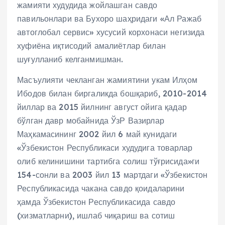
жамияти худудида жойлашган савдо
павильонлари ва Бухоро шаҳридаги «Ал Ражаб
автоглобал сервис» хусусий корхонаси негизида
хуфиёна иқтисодий амалиётлар билан
шуғулланиб келганмишман.
Масъулияти чекланган жамиятини укам Илҳом
Ибодов билан биргаликда бошқариб, 2010-2014
йиллар ва 2015 йилнинг август ойига қадар
бўлган давр мобайнида ЎзР Вазирлар
Маҳкамасининг 2002 йил 6 май кунидаги
«Ўзбекистон Республикаси худудига товарлар
олиб келинишини тартибга солиш тўғрисида»ги
154-сонли ва 2003 йил 13 мартдаги «Ўзбекистон
Республикасида чакана савдо қоидаларини
ҳамда Ўзбекистон Республикасида савдо
(хизматларни), ишлаб чиқариш ва сотиш