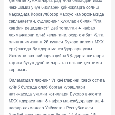
қилинган хужжатларга рад қила олмасдан имзо
чекишимиз учун бизларни қийноқларга солиш
мақсадида Қоровулбозор махсус қамоқхонасида
сақланаётган, судларнинг ҳукмлари билан “ўта
хавфли рецидивист” деб топилган 4 нафар
лохмачларни олиб келингани, охир оқибат қўлга
олинганимизнинг 28 куниси Бухоро вилоят МХХ
ертўласида бу идора мансабдорлари укам
Илҳомни вахшийларча қийнаб ўлдирганликлари
тарихи бутун дунёни ларзага солгани ҳеч кимга
сир эмас.
Оиламиздагиларнинг ўз ҳаётларини хавф остига
қўйиб бўлсада олиб борган курашлари
натижасида укамни қотиллари Бухоро вилояти
МХХ идорасининг 6 нафар мансабдорлари ва 4
нафар лахмачлар Ўзбкистон Республикаси
Ҳарбий судининг ҳукми билан 14 йилдан 18