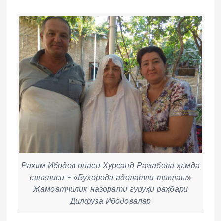
Рахим Ибодов онаси Хурсанд Ражабова ҳамда
синглиси – «Бухорода адолатни тиклаш»
Жамоатчилик назорати гуруҳи раҳбари
Дилфуза Ибодовалар