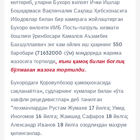
келтириб, уларни Бухоро вилоят Ички Ишлар
Бошқармаси Вақтинчалик Сақлаш Ҳибсхонасига
Ибодовлар билан бир камерага жойлаштирган
Бухоро вилояти ИИБ Пость-патруль хизмати
бошлиғи ўринбосари Камалов Аъзамбек
Бахшуллаевич энг кам ойлик иш ҳақининг 550
баробари (71632000 сўм) миқдорида жарима
жазосига тортилди
, яъни қамоқ билан боғлиқ
бўлмаган жазога тортилди.
Бухородаги Қоровулбозор қамоқхонасида
сақланаётган, судларнинг хукмлари билан «ўта
хавфли рецедивистлар» деб танилган
“лохмачлардан Рустам Жумаев 17 йилга; Умид
Иноғомов 16 йилга; Жамшид Сафаров 18 йилга;
Александр Иванов 18 йилга озодликдан маҳрум
қилинганлар.