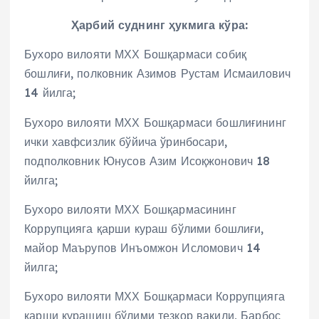
Ҳарбий суднинг ҳукмига кўра:
Бухоро вилояти МХХ Бошқармаси собиқ
бошлиғи, полковник Азимов Рустам Исмаилович
14 йилга;
Бухоро вилояти МХХ Бошқармаси бошлиғининг
ички хавфсизлик бўйича ўринбосари,
подполковник Юнусов Азим Исоқжонович 18
йилга;
Бухоро вилояти МХХ Бошқармасининг
Коррупцияга қарши кураш бўлими бошлиғи,
майор Маърупов Инъомжон Исломович 14
йилга;
Бухоро вилояти МХХ Бошқармаси Коррупцияга
қарши курашиш бўлими тезкор вакили, Барбос