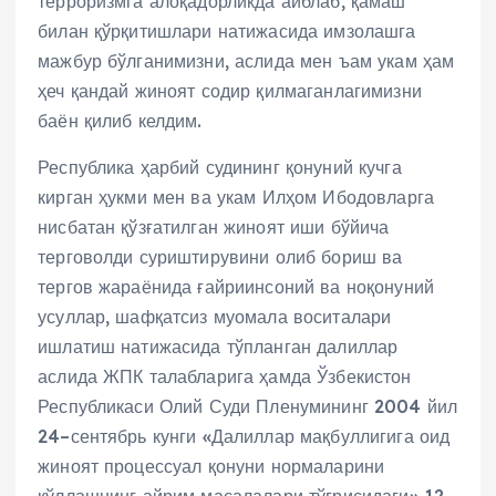
терроризмга алоқадорликда айблаб, қамаш
билан қўрқитишлари натижасида имзолашга
мажбур бўлганимизни, аслида мен ъам укам ҳам
ҳеч қандай жиноят содир қилмаганлагимизни
баён қилиб келдим.
Республика ҳарбий судининг қонуний кучга
кирган ҳукми мен ва укам Илҳом Ибодовларга
нисбатан қўзғатилган жиноят иши бўйича
терговолди суриштирувини олиб бориш ва
тергов жараёнида ғайриинсоний ва ноқонуний
усуллар, шафқатсиз муомала воситалари
ишлатиш натижасида тўпланган далиллар
аслида ЖПК талабларига ҳамда Ўзбекистон
Республикаси Олий Суди Пленумининг 2004 йил
24–сентябрь кунги «Далиллар мақбуллигига оид
жиноят процессуал қонуни нормаларини
қўллашнинг айрим масалалари тўғрисидаги» 12–