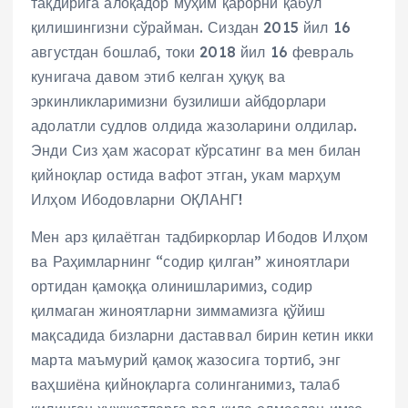
тақдирига алоқадор муҳим қарорни қабул
қилишингизни сўрайман. Сиздан 2015 йил 16
августдан бошлаб, токи 2018 йил 16 февраль
кунигача давом этиб келган ҳуқуқ ва
эркинликларимизни бузилиши айбдорлари
адолатли судлов олдида жазоларини олдилар.
Энди Сиз ҳам жасорат кўрсатинг ва мен билан
қийноқлар остида вафот этган, укам марҳум
Илҳом Ибодовларни ОҚЛАНГ!
Мен арз қилаётган тадбиркорлар Ибодов Илҳом
ва Раҳимларнинг “содир қилган” жиноятлари
ортидан қамоққа олинишларимиз, содир
қилмаган жиноятларни зиммамизга қўйиш
мақсадида бизларни даставвал бирин кетин икки
марта маъмурий қамоқ жазосига тортиб, энг
ваҳшиёна қийноқларга солинганимиз, талаб