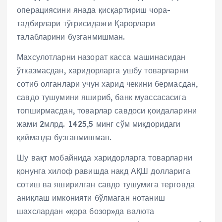
операциясини янада қисқартириш чора-
тадбирлари тўғрисида»ги Қарорлари
талабларини бузганмишман.
Махсулотларни назорат касса машинасидан
ўтказмасдан, харидорларга ушбу товарларни
сотиб олганлари учун харид чекини бермасдан,
савдо тушумини яшириб, банк муассасасига
топширмасдан, товарлар савдоси қоидаларини
жами 2млрд. 1425,5 минг сўм миқдоридаги
қийматда бузганмишман.
Шу вақт мобайнида харидорларга товарларни
қонунга хилоф равишда нақд АҚШ долларига
сотиш ва яширилган савдо тушумига терговда
аниқлаш имконияти бўлмаган нотаниш
шахслардан «қора бозор»да валюта