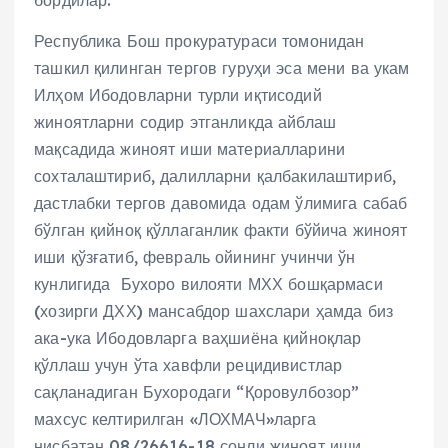
бордилар.
Республика Бош прокуратураси томонидан
ташкил қилинган тергов гуруҳи эса мени ва укам
Илҳом Ибодовларни турли иқтисодий
жиноятларни содир этганликда айблаш
мақсадида жиноят иши материалларини
сохталаштириб, далилларни қалбакилаштириб,
дастлабки тергов давомида одам ўлимига сабаб
бўлган қийноқ қўллаганлик факти бўйича жиноят
иши қўзғатиб, февраль ойининг учинчи ўн
кунлигида Бухоро вилояти МХХ бошқармаси
(хозирги ДХХ) мансабдор шахслари ҳамда биз
ака-ука Ибодовларга ваҳшиёна қийноқлар
қўллаш учун ўта хавфли рецидивистлар
сақланадиган Бухородаги “Қоровулбозор”
махсус келтирилган «ЛОХМАЧ»ларга
нисбатан 08/26616-18 сонли жиноят иши