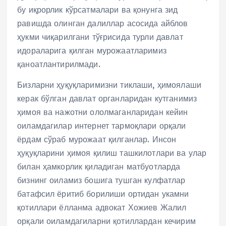
бу иқрорлик кўрсатмалари ва қонунга зид
равишда олинган далиллар асосида айблов
ҳукми чиқарилгани тўғрисида турли давлат
идораларига қилган мурожаатларимиз
қаноатлантирилмади.
Бизларни ҳуқуқларимизни тиклаши, ҳимоялаши
керак бўлган давлат органларидан кутганимиз
ҳимоя ва нажотни ололмаганларидан кейин
оиламдагилар интернет тармоқлари орқали
ёрдам сўраб мурожаат қилганлар. Инсон
ҳуқуқларини ҳимоя қилиш ташкилотлари ва улар
билан ҳамкорлик қиладиган матбуотларда
бизнинг оиламиз бошига тушган кулфатлар
батафсил ёритиб борилиши ортидан укамни
қотиллари ёлланма адвокат Хожиев Жалил
орқали оиламдагиларни қотиллардан кечирим