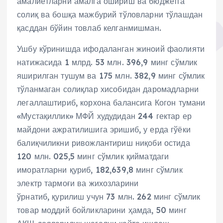
амалиётларни амалга ошириш ва бюджетга
солиқ ва бошқа мажбурий тўловларни тўлашдан
қасддан бўйин товлаб келганмишман.
Ушбу кўринишда ифодаланган жиноий фаолияти
натижасида 1 млрд. 53 млн. 396,9 минг сўмлик
яширилган тушум ва 175 млн. 382,9 минг сўмлик
тўланмаган солиқлар хисобидан даромадларни
легаллаштириб, корхона балансига Когон тумани
«Мустақиллик» МФЙ худудидан 244 гектар ер
майдони ажратилишига эришиб, у ерда гўёки
балиқчиликни ривожлантириш ниқоби остида
120 млн. 025,5 минг сўмлик қийматдаги
иморатларни қуриб, 182,639,8 минг сўмлик
электр тармоғи ва жихозларини
ўрнатиб, қурилиш учун 73 млн. 262 минг сўмлик
товар моддий бойликларини ҳамда, 50 минг