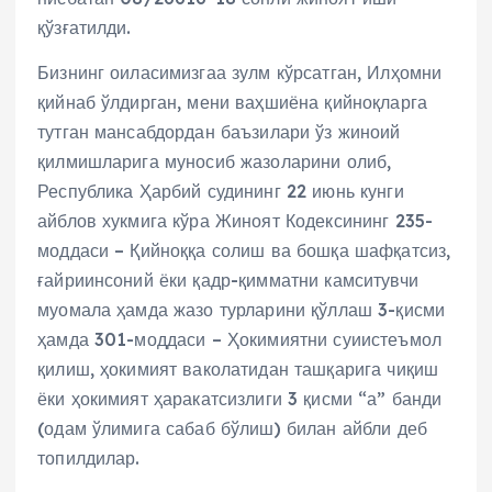
қўзғатилди.
Бизнинг оиласимизгаа зулм кўрсатган, Илҳомни
қийнаб ўлдирган, мени ваҳшиёна қийноқларга
тутган мансабдордан баъзилари ўз жиноий
қилмишларига муносиб жазоларини олиб,
Республика Ҳарбий судининг 22 июнь кунги
айблов хукмига кўра Жиноят Кодексининг 235-
моддаси – Қийноққа солиш ва бошқа шафқатсиз,
ғайриинсоний ёки қадр-қимматни камситувчи
муомала ҳамда жазо турларини қўллаш 3-қисми
ҳамда 301-моддаси – Ҳокимиятни суиистеъмол
қилиш, ҳокимият ваколатидан ташқарига чиқиш
ёки ҳокимият ҳаракатсизлиги 3 қисми “а” банди
(одам ўлимига сабаб бўлиш) билан айбли деб
топилдилар.