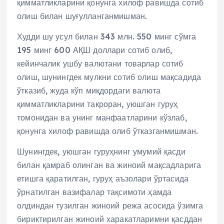
қимматликларини қонунга хилоф равишда сотиб
олиш билан шуғулланганмишман.
Худди шу усул билан 343 млн. 550 минг сўмга
195 минг 600 АҚШ доллари сотиб олиб,
кейинчалик ушбу валютани товарлар сотиб
олиш, шунингдек мулкни сотиб олиш мақсадида
ўтказиб, жуда кўп миқдордаги валюта
қимматликларини такроран, уюшган гуруҳ
томонидан ва унинг манфаатларини кўзлаб,
қонунга хилоф равишда олиб ўтказганмишман.
Шунингдек, уюшган гуруҳнинг умумий қасди
билан қамраб олинган ва жиноий мақсадларига
етишга қаратилган, гуруҳ аъзолари ўртасида
ўрнатилган вазифалар тақсимоти ҳамда
олдиндан тузилган жиноий режа асосида ўзимга
бириктирилган жиноий харакатларимни қасддан