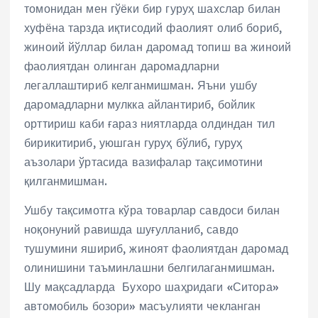
томонидан мен гўёки бир гуруҳ шахслар билан
хуфёна тарзда иқтисодий фаолият олиб бориб,
жиноий йўллар билан даромад топиш ва жиноий
фаолиятдан олинган даромадларни
легаллаштириб келганмишман. Яъни ушбу
даромадларни мулкка айлантириб, бойлик
орттириш каби ғараз ниятларда олдиндан тил
бирикитириб, уюшган гуруҳ бўлиб, гуруҳ
аъзолари ўртасида вазифалар тақсимотини
қилганмишман.
Ушбу тақсимотга кўра товарлар савдоси билан
ноқонуний равишда шуғулланиб, савдо
тушумини яшириб, жиноят фаолиятдан даромад
олинишини таъминлашни белгилаганмишман.
Шу мақсадларда Бухоро шаҳридаги «Ситора»
автомобиль бозори» масъулияти чекланган