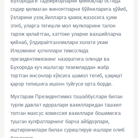
Бухородаги тадбиркорларни қийноқлар остида
содир қилмаган жиноятларни бўйниларига қўйиб,
ўзларини узоқ йилларга қамоқ жазосига ҳукм
этиб, уларга тегишли мол мулкларини талон
тарож қилаётган, хаттоки уларни вахшийларча
қийнаб, ўлдираётганликлари холати укам
Илҳомнинг қотиллари тимсолида
президентимизнинг назоратига олинди ва
Бухорода куч ишлатар тизимлардан жабр
тортган инсонлар кўксига шамол тегиб, ҳақиқат
қарор топишига ишонч туйғуси орта борди.
Мухтарам Президентимиз ташаббуслари билан
турли давлат идоралари вакилларидан ташкил
топган махсус комиссия вакиллари бошимизга
тушган кулфатларнинг барча айбдорлари,
иштирокчилари билан суриштирув ишлари олиб