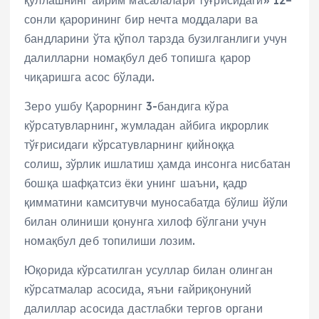
сонли қарорининг бир нечта моддалари ва
бандларини ўта қўпол тарзда бузилганлиги учун
далилларни номақбул деб топишга қарор
чиқаришга асос бўлади.
Зеро ушбу Қарорнинг 3-бандига кўра
кўрсатувларнинг, жумладан айбига иқрорлик
тўғрисидаги кўрсатувларнинг қийноққа
солиш, зўрлик ишлатиш ҳамда инсонга нисбатан
бошқа шафқатсиз ёки унинг шаъни, қадр
қимматини камситувчи муносабатда бўлиш йўли
билан олиниши қонунга хилоф бўлгани учун
номақбул деб топилиши лозим.
Юқорида кўрсатилган усуллар билан олинган
кўрсатмалар асосида, яъни ғайриқонуний
далиллар асосида дастлабки тергов органи