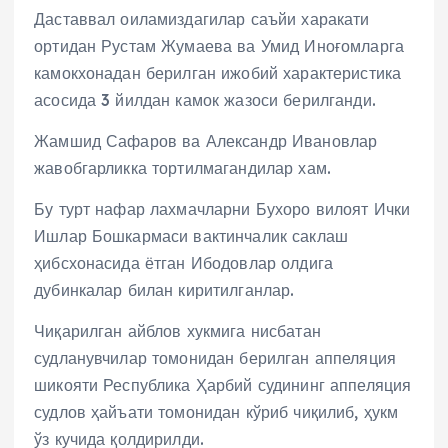
Даставвал оиламиздагилар саъйи харакати
ортидан Рустам Жумаева ва Умид Иноғомларга
камокхонадан берилган ижобий характеристика
асосида 3 йилдан камок жазоси берилганди.
Жамшид Сафаров ва Александр Ивановлар
жавобгарликка тортилмагандилар хам.
Бу турт нафар лахмачларни Бухоро вилоят Ички
Ишлар Бошкармаси вактинчалик саклаш
ҳибсхонасида ётган Ибодовлар олдига
дубинкалар билан киритилганлар.
Чиқарилган айблов хукмига нисбатан
судланувчилар томонидан берилган аппеляция
шикояти Республика Ҳарбий судининг аппеляция
судлов ҳайъати томонидан кўриб чиқилиб, ҳукм
ўз кучида қолдирилди.