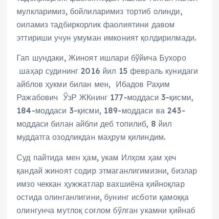
мулкларимиз, бойлиларимиз тортиб олинди,
оиламиз тадбиркорлик фаолиятини давом
эттириши учун умуман имконият қолдирилмади.
Гап шундаки, Жиноят ишлари бўйича Бухоро
шаҳар судининг 2016 йил 15 февраль кунидаги
айблов ҳукми билан мен, Ибадов Раҳим
Ражабович ЎзР ЖКнинг 177-моддаси 3-қисми,
184-моддаси 3-қисми, 189-моддаси ва 243-
моддаси билан айбли деб топилиб, 8 йил
муддатга озодликдан маҳрум қилиндим.
Суд пайтида мен ҳам, укам Илҳом ҳам ҳеч
қандай жиноят содир этмаганлигимизни, бизлар
имзо чеккан ҳужжатлар вахшиёна қийноқлар
остида олинганлигини, бунинг исботи қамоққа
олингунча мутлоқ соғлом бўлган укамни қийнаб