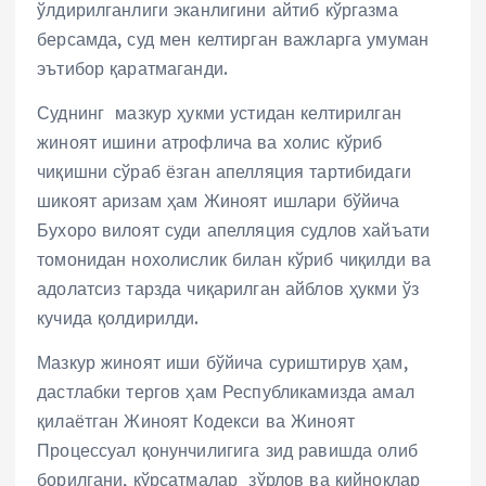
ўлдирилганлиги эканлигини айтиб кўргазма
берсамда, суд мен келтирган важларга умуман
эътибор қаратмаганди.
Суднинг мазкур ҳукми устидан келтирилган
жиноят ишини атрофлича ва холис кўриб
чиқишни сўраб ёзган апелляция тартибидаги
шикоят аризам ҳам Жиноят ишлари бўйича
Бухоро вилоят суди апелляция судлов хайъати
томонидан нохолислик билан кўриб чиқилди ва
адолатсиз тарзда чиқарилган айблов ҳукми ўз
кучида қолдирилди.
Мазкур жиноят иши бўйича суриштирув ҳам,
дастлабки тергов ҳам Республикамизда амал
қилаётган Жиноят Кодекси ва Жиноят
Процессуал қонунчилигига зид равишда олиб
борилгани, кўрсатмалар зўрлов ва қийноқлар