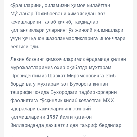
сўрашларини, оиламизни ҳимоя қилаётган
Мўътабар Тожибоевани ҳимоясидан воз
кечишларини талаб қилиб, тахдидлар
қилганликлари уларнинг ўз жиноий қилмишлари
учун ҳеч қачон жазоланмасликларига ишончлари
белгиси эди.
Лекин бизнинг ҳимоячиларимиз ёрдамида қилган
мурожаатларимиз охир оқибатда мухтарам
Президентимиз Шавкат Миромоновичга етиб
борди ва у мухтарам зот Бухорога қилган
ташрифи чоғида Бухородаги тадбиркорларни
фаолиятига тўсқинлик қилиб келаётган МХХ
идоралари вакилларининг жиноий
қилмишларини 1937 йилги қатағон
йиллариданда дахшатли дея таъриф бердилар.