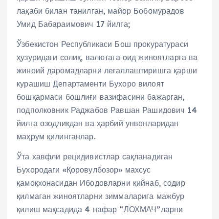
лақаби билан танилган, майор Бобомурадов
Умид Бабараимович 17 йилга;
Ўзбекистон Республикаси Бош прокуратураси
ҳузуридаги солиқ, валютага оид жиноятларга ва
жиноий даромадларни легаллаштиришга қарши
курашиш Департаменти Бухоро вилоят
бошқармаси бошлиғи вазифасини бажарган,
подполковник Раджабов Равшан Рашидович 14
йилга озодликдан ва ҳарбий унвонларидан
маҳрум қилинганлар.
Ўта хавфли рецидивистлар сақланадиган
Бухородаги «Қоровулбозор» махсус
қамоқхонасидан Ибодовларни қийнаб, содир
қилмаган жиноятларни зиммаларига мажбур
қилиш мақсадида 4 нафар “ЛОХМАЧ”ларни