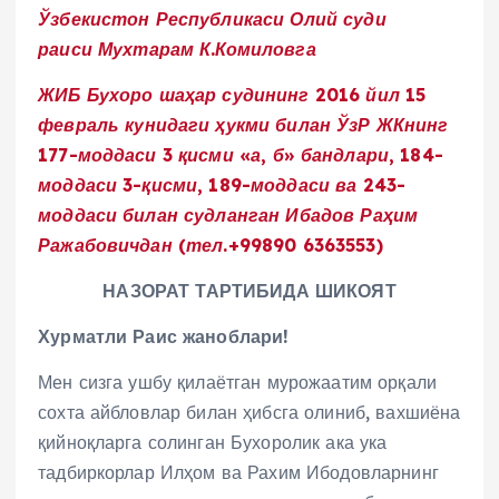
Ўзбекистон Республикаси Олий суди
раиси
Мухтарам К.Комиловга
ЖИБ Бухоро шаҳар судининг 2016 йил 15
февраль
кунидаги ҳукми билан ЎзР ЖКнинг
177-моддаси
3 қисми «а,
б» бандлари, 184-
моддаси 3-қисми,
189-моддаси ва 243-
моддаси билан судланган
Ибадов Раҳим
Ражабовичдан
(тел.+99890 6363553)
НАЗОРАТ ТАРТИБИДА
ШИКОЯТ
Хурматли Раис жаноблари!
Мен сизга ушбу қилаётган мурожаатим орқали
сохта айбловлар билан ҳибсга олиниб, вахшиёна
қийноқларга солинган Бухоролик ака ука
тадбиркорлар Илҳом ва Рахим Ибодовларнинг