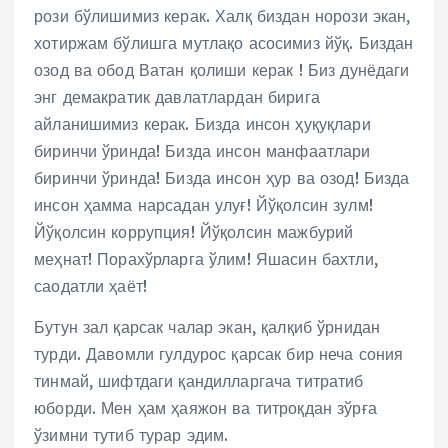
рози бўлишимиз керак. Халқ биздан норози экан,
хотиржам бўлишга мутлақо асосимиз йўқ. Биздан
озод ва обод Ватан қолиши керак ! Биз дунёдаги
энг демакратик давлатлардан бирига
айланишимиз керак. Бизда инсон ҳуқуқлари
биринчи ўринда! Бизда инсон манфаатлари
биринчи ўринда! Бизда инсон ҳур ва озод! Бизда
инсон ҳамма нарсадан улуғ! Йўқолсин зулм!
Йўқолсин коррупция! Йўқолсин мажбурий
меҳнат! Порахўрларга ўлим! Яшасин бахтли,
саодатли ҳаёт!
Бутун зал қарсак чалар экан, қалқиб ўрнидан
турди. Давомли гулдурос қарсак бир неча сония
тинмай, шифтдаги қандилларгача титратиб
юборди. Мен ҳам ҳаяжон ва титроқдан зўрға
ўзимни тутиб турар эдим.