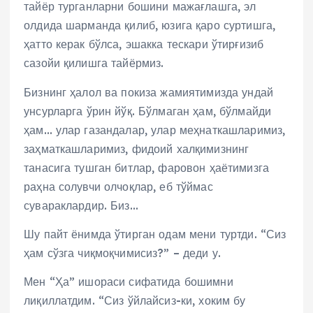
тайёр турганларни бошини мажағлашга, эл
олдида шарманда қилиб, юзига қаро суртишга,
ҳатто керак бўлса, эшакка тескари ўтирғизиб
сазойи қилишга тайёрмиз.
Бизнинг ҳалол ва покиза жамиятимизда ундай
унсурларга ўрин йўқ. Бўлмаган ҳам, бўлмайди
ҳам… улар газандалар, улар меҳнаткашларимиз,
заҳматкашларимиз, фидоий халқимизнинг
танасига тушган битлар, фаровон ҳаётимизга
раҳна солувчи олчоқлар, еб тўймас
сувараклардир. Биз…
Шу пайт ёнимда ўтирган одам мени туртди. “Сиз
ҳам сўзга чиқмоқчимисиз?” – деди у.
Мен “Ҳа” ишораси сифатида бошимни
лиқиллатдим. “Сиз ўйлайсиз-ки, хоким бу