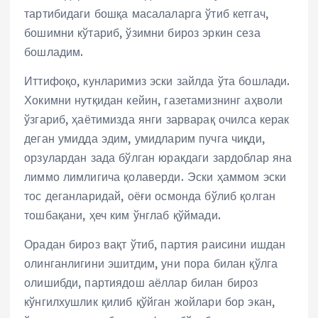
тартибидаги бошқа масалаларга ўтиб кетгач,
бошимни кўтариб, ўзимни бироз эркин сеза
бошладим.
Иттифоқо, кунларимиз эски зайлда ўта бошлади.
Хокимни нутқидан кейин, газетамизнинг аҳволи
ўзгариб, ҳаётимизда янги зарварақ очилса керак
деган умидда эдим, умидларим пучга чиқди,
орзулардан зада бўлган юракдаги зардоблар яна
лиммо лимлигича қолаверди. Эски ҳаммом эски
тос деганларидай, оёғи осмонда бўлиб қолган
тошбақани, ҳеч ким ўнглаб қўймади.
Орадан бироз вақт ўтиб, партия раисини ишдан
олинганлигини эшитдим, уни пора билан қўлга
олишибди, партиядош аёллар билан бироз
кўнгилхушлик қилиб қўйган жойлари бор экан,