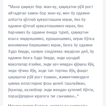
“Мана ҳақиқат бор экан-ку, ҳақиқатни рўй рост
айтадиган замон бор экан-ку, мен бу одамни
албатта қўллаб қувватлашим керак, биз бу
одамни қўллаб қувватлашимиз керак, биз
барчамиз бу одамни ёнида туриб, ҳақиқатни
юзага чиқаришимиз, курашишимиз, керак бўлса
жонимизни беришимиз керак, бизга бу одамни
Худо берди, халқни озодликка чиқарсин деб, бу
одамни бизга Худо берди, энди шундай
мақолалар ёзайки, энди ҳеч кимдан қўрқиш йўқ,
энди чўчиш йўқ, энди тап тортиш йўқ, фақат
ҳақиқатни рўй рост ёзаман, жамиятимиздаги
ҳамма иллатларни фош қилиб ташлайман,
ўғрилар, каззоблар энди мендан қутилиб бўпти,
порахўрларни юрагига тиғ санчаман…”
Менинг руҳим баланд, шиддат ва шижоатга