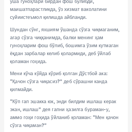
ўша гуноҳлари бирдан фош бўлибди,
маишатпарастликда, ўз хизмат ваколатини
суйиистеъмол қилишда айбланди.
Шундан сўнг, яхшиям ўшанда сўзга чиқмаганим,
агар сўзга чиққанимда, балки менинг ҳам
гуноҳларим фош бўлиб, бошимга ўзим кутмаган
ёқдан зарбалар келиб қолармиди, деб ўйлаб
қоламан гоҳида.
Мени кўча кўйда кўриб қолган Дўстбой ака:
“Қачон сўзга чиқасиз?” деб сўрашни канда
қилмайди.
“Кўп гап эшакка юк, энди билдим ишлаш керак
экан, ишлаш” дея гапни ҳазилга бураман-у,
аммо гоҳи гоҳида ўйланиб қоламан: “Мен қачон
сўзга чиқаман?”