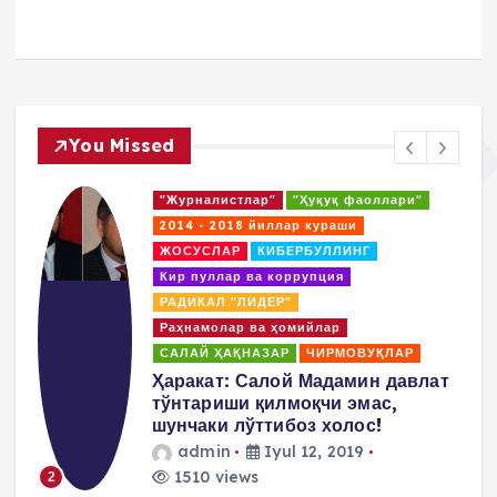
You Missed
"Журналистлар"
"Ҳуқуқ фаоллари"
2014 - 2018 йиллар кураши
ЖОСУСЛАР
КИБЕРБУЛЛИНГ
Кир пуллар ва коррупция
РАДИКАЛ "ЛИДЕР"
Раҳнамолар ва ҳомийлар
САЛАЙ ҲАҚНАЗАР
ЧИРМОВУҚЛАР
лат
Салай Мадаминов Ўзбекистонда
давлат тўнтариши уюштириш
йўлидаги жиноий режалари
ҳақида сўзлайди!
admin
Iyul 6, 2019