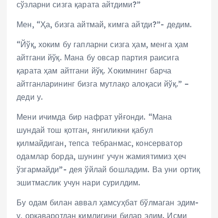
сўзларни сизга қарата айтдими?”
Мен, “Ҳа, бизга айтмай, кимга айтди?”- дедим.
“Йўқ, хоким бу гапларни сизга ҳам, менга ҳам
айтгани йўқ. Мана бу овсар партия раисига
қарата ҳам айтгани йўқ. Хокимнинг барча
айтганларининг бизга мутлақо алоқаси йўқ.” –
деди у.
Мени ичимда бир нафрат уйғонди. “Мана
шундай тош қотган, янгиликни қабул
қилмайдиган, тепса тебранмас, консерватор
одамлар борда, шунинг учун жамиятимиз ҳеч
ўзгармайди”- дея ўйлай бошладим. Ва уни ортиқ
эшитмаслик учун нари сурилдим.
Бу одам билан аввал ҳамсуҳбат бўлмаган эдим-
у, орқаваротдан кимлигини билар эдим. Исми