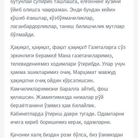
бутунлай супириб ташлашга, ёлғоннинг кўзини
ўйиб олишга чақираман. Энди бундан кейин
қўшиб ёзишлар, кўзбўямачиликлар,
лаганбардорликлар, таниш билишчилик мутлақо
бўлмайди.
Ҳақиқат, ҳақиқат, фақат ҳақиқат! Газеталарга сўз
эркинлиги берамиз! Мана газетачиларимиз,
телевидениямиз ходимлари ўтирибди. Улар учун
ҳамма эшикларимиз очиқ. Марҳамат мавжуд
ҳақиқатни очиқ ойдин кўрсатишсин.
Камчиликларимизни баралла айтиб, фош
қилишсин. Жамиятимизда нималар рўй
бераётганини ўзимиз ҳам билайлик.
Кабинетларда ўтириш даври тугади. Одамларни
ичига кириб боришимиз керак, одамларни.
Қачонки халқ биздан рози бўлса, биз ўзимиздан