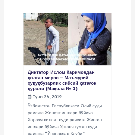
u
s
i
Диктатор Ислом Каримовдан
қолган мерос – Маъмурий
ҳуқуқбузарлик сиёсий қатағон
қуроли (Мақола № 1)
Iyun 26, 2019
Ўзбекистон Республикаси Олий суди
раисига Жиноят ишлари бўйича
Хоразм вилоят суди раисига Жиноят
ишлари бўйича Урганч туман суди
раисига “Ўтюраклар Клуби”