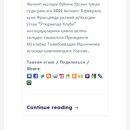
Жиноят ишлари бўйича Урганч туман
суди раисига 2011 йилнинг 3 февраль
куни Францияда расмий рўйхатдан
ўтган “Ўтюраклар Клуби”
инсоҳуқуқларини ҳимоя қилиш
халқаро ташкилоти Президенти
Мўътабар Тожибоевадан Ишончнома
асосида ҳимоямиздаги Хоразм…
Тавсия этинг / Поделиться /
Share:
Continue reading