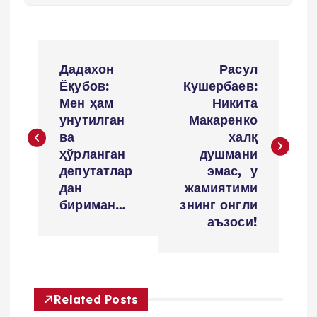
P
Дадахон
Расул
o
Ёқубов:
Кушербаев:
Мен ҳам
Никита
s
унутилган
Макаренко
ва
халқ
t
ҳўрланган
душмани
депутатлар
эмас, у
m
дан
жамиятими
бириман…
знинг онгли
e
аъзоси!
n
y
Related Posts