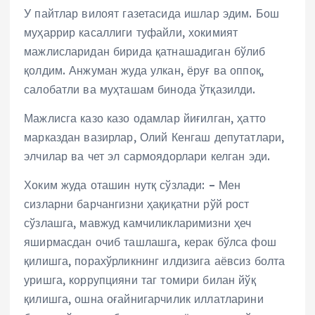
У пайтлар вилоят газетасида ишлар эдим. Бош
муҳаррир касаллиги туфайли, хокимият
мажлисларидан бирида қатнашадиган бўлиб
қолдим. Анжуман жуда улкан, ёруғ ва оппоқ,
салобатли ва муҳташам бинода ўтқазилди.
Мажлисга казо казо одамлар йиғилган, ҳатто
марказдан вазирлар, Олий Кенгаш депутатлари,
элчилар ва чет эл сармоядорлари келган эди.
Хоким жуда оташин нутқ сўзлади: – Мен
сизларни барчангизни ҳақиқатни рўй рост
сўзлашга, мавжуд камчиликларимизни ҳеч
яширмасдан очиб ташлашга, керак бўлса фош
қилишга, порахўрликнинг илдизига аёвсиз болта
уришга, коррупцияни таг томири билан йўқ
қилишга, ошна оғайнигарчилик иллатларини