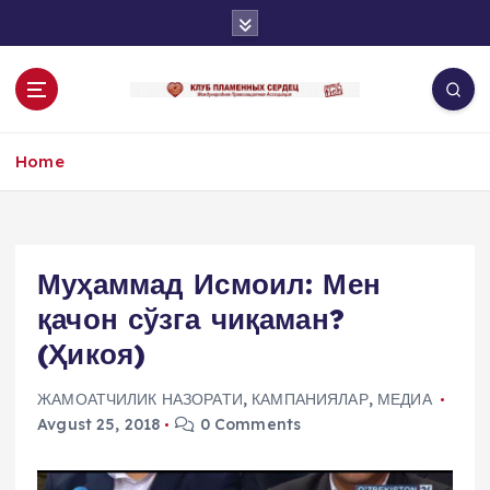
S
k
i
p
t
o
Home
c
o
n
t
e
Муҳаммад Исмоил: Мен
n
қачон сўзга чиқаман?
t
(Ҳикоя)
ЖАМОАТЧИЛИК НАЗОРАТИ
,
КАМПАНИЯЛАР
,
МЕДИА
Avgust 25, 2018
0 Comments