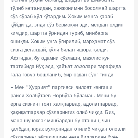
тўлиб кетганидан, хаяжонимни босолмай шартта
сўз сўраб қўл кўтардим. Хоким менга қараб
қўйди-да, энди сўз бермоқчи эди, мендан олдин
кимдир, шартта ўрнидан туриб, минбарга
ошиқди. Хоким унга ўгирилиб, марҳамат сўз
сизга дегандай, қўли билан ишора қилди.
Афтидан, бу одамни сўзлаши, мажлис кун
тартибида йўқ эди, ҳайъат аъзолари тарафида
ғала ғовур бошланиб, бир оздан сўнг тинди.
– Мен “Ҳуррият” партияси вилоят кенгаши
раиси Холбўтаев Норбўта бўламан. Мени бу
ерга сизнинг ғоят халқпарвар, адолатпарвар,
ҳақиқатпарвар сўзларингиз олиб чиқди. Биз,
мана шу юксак минбардан бу оташин, чин
қалбдан, юрак вулқонидан отилиб чиққан оловли
сўзларнинг айтилишини неча йиллардан буён