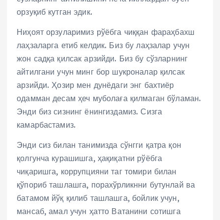
орзуқиб кутган эдик.
Ниҳоят орзуларимиз рўёбга чиққан фараҳбахш
лаҳзаларга етиб келдик. Биз бу лаҳзалар учун
жон садқа қилсак арзийди. Биз бу сўзларнинг
айтилгани учун минг бор шукроналар қилсак
арзийди. Ҳозир мен дунёдаги энг бахтиёр
одамман десам ҳеч муболаға қилмаган бўламан.
Энди биз сизнинг ёнингиздамиз. Сизга
камарбастамиз.
Энди сиз билан танимизда сўнгги қатра қон
қолгунча курашишга, ҳақиқатни рўёбга
чиқаришга, коррупцияни таг томири билан
қўпориб ташлашга, порахўрликнни бутунлай ва
батамом йўқ қилиб ташлашга, бойлик учун,
мансаб, амал учун ҳатто Ватанини сотишга