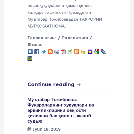
инсонҳуқуқларини ҳимоя қилиш
халқаро ташкилоти Президенти
Мўътабар Тожибоевадан ТАКРОРИЙ
МУРОЖААТНОМА…
Тавсия этинг / Поделиться /
Share:
Continue reading
Мўътабар Тожибоева:
Фуқароларнинг ҳуқуқлари ва
эркинликларини оёқ ости
қилишни бас қилинг, жаноб
судья!
Iyun 18, 2019