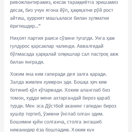
ривожлантирамиз, юксак тараққиётга эришамиз
десак, биз учун ягона йўл, ҳақиқатни рўй рост
айтиш, ҳуррият машъаласи билан зулматни
ёритишдир…”
Ниҳоят партия раиси сўзини тугатди. Унга ҳам
гулдурос қарсаклар чалинди. Аввалгидай
бўлмасада ҳарқалай олқишлар сал пастроқ авж
билан янгради.
Хоким яна ким гапиради дея залга қаради.
Залда жимлик хукмрон эди. Бошқа ҳеч ким
ботиниб қўл кўтармади. Хоким аланглаб биз
томон, худди мени ахтаргандай бироз қараб
турди. Мен эса Дўстбой аканинг гапидан бироз
ҳушёр тортиб, ўзимни ўнглаб олган эдим.
Бошимни қуйи солганча, столга энгашиб
ниманидир ёза бошладим. Хоким кун