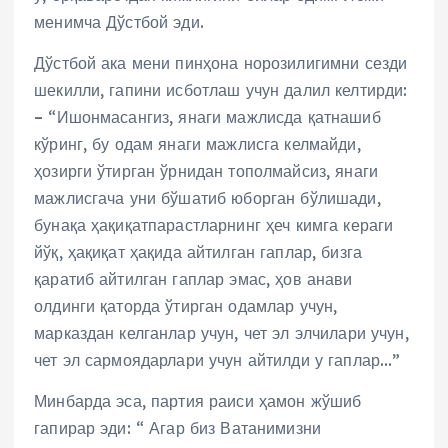
менимча Дўстбой эди.
Дўстбой ака мени пинҳона норозилигимни сезди
шекилли, гапини исботлаш учун далил келтирди:
– “Ишонмасангиз, янаги мажлисда қатнашиб
кўринг, бу одам янаги мажлисга келмайди,
ҳозирги ўтирган ўрнидан тополмайсиз, янаги
мажлисгача уни бўшатиб юборган бўлишади,
бунақа ҳақиқатпарастларнинг ҳеч кимга кераги
йўқ, ҳақиқат ҳақида айтилган гаплар, бизга
қаратиб айтилган гаплар эмас, ҳов анави
олдинги қаторда ўтирган одамлар учун,
марказдан келганлар учун, чет эл элчилари учун,
чет эл сармоядарлари учун айтилди у гаплар…”
Минбарда эса, партия раиси ҳамон жўшиб
гапирар эди: “ Агар биз Ватанимизни