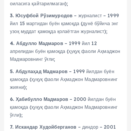
оиласига қайтарилмаган);
3. Юсуфбой Рўзимуродов
– журналист – 1999
йил 15 мартидан буён қамоқда (дунё бўйича энг
узоқ муддат қамоқда қолаётган журналист);
4. Абдулло Мадмаров
– 1999 йил 12
апрелидан буён қамоқда (ҳуқуқ фаоли Аҳмаджон
Мадмаровнинг ўғли;
5. Абдулаҳад Мадмаров
– 1999 йилдан буён
қамоқда (ҳуқуқ фаоли Аҳмаджон Мадмаровнинг
жияни);
6. Ҳабибулло Мадмаров
– 2000 йилдан буён
қамоқда (ҳуқуқ фаоли Аҳмаджон Мадмаровнинг
ўғли);
7. Искандар Худойберганов
– диндор – 2001