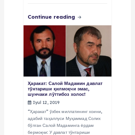
Continue reading
Ҳаракат: Салой Мадамин давлат
тўнтариши қилмоқчи эмас,
шунчаки лўттибоз холос!
Iyul 12, 2019
“Ҳаракат” ўзбек миллатининг хоини,
адабий таҳаллуси Муҳаммад Солих
бўлган Салой Мадаминга ёрдам
бермоқчи: У давлат тўнтариши