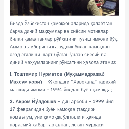
Бизда Ўзбекистон қамоқхоналарида қолаётган
барча диний маҳкумлар ва сиёсий мотивлар
билан қамалганлар рўйхатини тузиш имкони йўқ.
Аммо эътиборингизга зудлик билан қамоқдан
озод этилиши шарт бўлган ўнлаб сиёсий ва
диний маҳкумларнинг рўйхатини ҳавола этамиз:
l. Тоштемир Нурматов (Муҳаммадражаб
Махсум қори)
– Қўқондаги “Хавоқанд” тарихий
масжиди имоми – 1994 йилдан буён қамоқда;
2. Акром Йўлдошев
– дин арбоби – 1999 йил
17 февралидан буён қамоқда (тақдири
номаълум, уни қамоқда ўлганлиги ҳақида
норасмий хабар тарқалган, лекин мурдаси