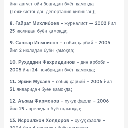
йил август ойи бошидан буён қамоқда
(Тожикистондан депортация қилинган);
8. Ғайрат Михлибоев
– журналист — 2002 йил
25 июлидан буён қамоқда;
9. Санжар Исмоилов
– собиқ ҳарбий – 2005
йил 2 июлидан буён қамоқда;
10. Руҳиддин Фахриддинов
– дин арбоби –
2005 йил 24 ноябридан буён қамоқда;
11. Эркин Мусаев
– собиқ ҳарбий – 2006 йил
31 январидан буён қамоқда;
12. Аъзам Фармонов
– ҳуқуқ фаоли – 2006
йил 29 апрелидан буён қамоқда;
13. Исроилжон Холдоров
– ҳуқуқ фаоли –