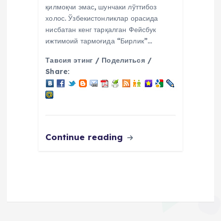
қилмоқчи эмас, шунчаки лўттибоз
холос. Ўзбекистонликлар орасида
нисбатан кенг тарқалган Фейсбук
ижтимоий тармоғида “Бирлик”…
Тавсия этинг / Поделиться /
Share:
Continue reading