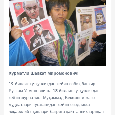
Хурматли Шавкат Миромонович!
19 йиллик тутқунликдан кейин собиқ банкир
Рустам Усмоновни ва 18 йиллик тутқунликдан
кейин журналист Муҳаммад Бекжонни жазо
муддатлари тугаганидан кейин озодликка
чиқарилиб яқинлари бағрига қайтганликларидан