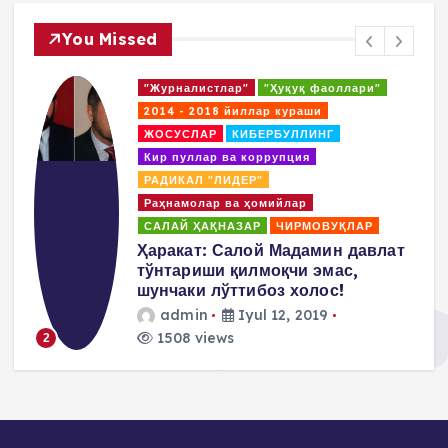
You Missed
"Журналистлар"
"Ҳуқуқ фаоллари"
2014 - 2018 йиллар кураши
ЖОСУСЛАР
КИБЕРБУЛЛИНГ
Кир пуллар ва коррупция
РАДИКАЛ "ЛИДЕР"
Раҳнамолар ва ҳомийлар
САЛАЙ ҲАҚНАЗАР
ЧИРМОВУҚЛАР
т
Салай Мадаминов Ўзбекистонда
давлат тўнтариши уюштириш
йўлидаги жиноий режалари
ҳақида сўзлайди!
admin
Iyul 6, 2019
1466 views
3