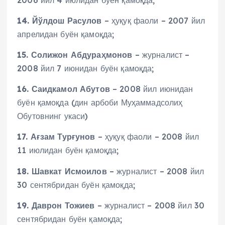
2006 йил 4 июлидан буён қамоқда;
14. Йўлдош Расулов
– ҳуқуқ фаоли – 2007 йил
апрелидан буён қамоқда;
15. Солижон Абдураҳмонов
– журналист –
2008 йил 7 июнидан буён қамоқда;
16. Саидкамол Абутов
– 2008 йил июнидан
буён қамоқда (дин арбоби Муҳаммадсолиҳ
Обутовнинг укаси)
17. Ағзам Турғунов
– ҳуқуқ фаоли – 2008 йил
11 июлидан буён қамоқда;
18. Шавкат Исмоилов
– журналист – 2008 йил
30 сентябридан буён қамоқда;
19. Даврон Тожиев
– журналист – 2008 йил 30
сентябридан буён қамоқда;