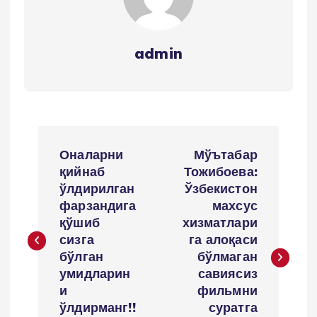
admin
P
Оналарни
Мўътабар
o
қийнаб
Тожибоева:
ўлдирилган
Ўзбекистон
s
фарзандига
махсус
қўшиб
хизматлари
t
сизга
га алоқаси
бўлган
бўлмаган
m
умидларин
савиясиз
и
фильмни
e
ўлдирманг!!
суратга