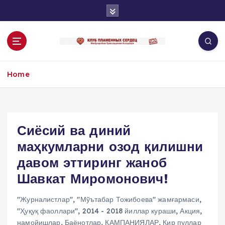
S
k
i
p
t
o
Home
c
o
n
t
e
Сиёсий ва диний
n
маҳкумларни озод қилишни
t
давом эттиринг жаноб
Шавкат Миромонович!
"Журналистлар"
,
"Мўътабар Тожибоева" жамғармаси
,
"Ҳуқуқ фаоллари"
,
2014 - 2018 йиллар кураши
,
Акция,
намойишлар
,
Баёнотлар
,
КАМПАНИЯЛАР
,
Кир пуллар