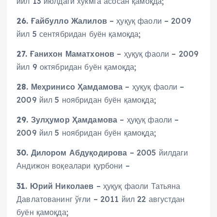
йил 13 июлдаги хукмга асосан қамоқда;
26. Ғайбулло Жалилов
– ҳуқуқ фаоли – 2009
йил 5 сентябридан буён қамоқда;
27. Ғанихон Маматхонов
– ҳуқуқ фаоли – 2009
йил 9 октябридан буён қамоқда;
28. Меҳринисо Ҳамдамова
– ҳуқуқ фаоли –
2009 йил 5 ноябридан буён қамоқда;
29. Зулҳумор Ҳамдамова
– ҳуқуқ фаоли –
2009 йил 5 ноябридан буён қамоқда;
30. Дилором Абдуқодирова
– 2005 йилдаги
Андижон воқеалари қурбони –
31. Юрий Николаев
– ҳуқуқ фаоли Татьяна
Давлатованинг ўғли – 2011 йил 22 августдан
буён қамоқда;