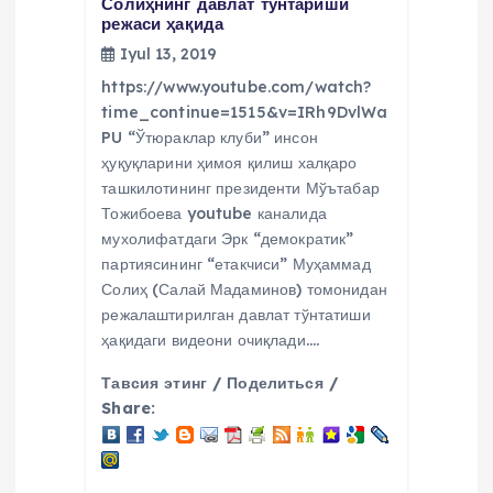
Солиҳнинг давлат тўнтариши
режаси ҳақида
Iyul 13, 2019
https://www.youtube.com/watch?
time_continue=1515&v=IRh9DvlWa
PU “Ўтюраклар клуби” инсон
ҳуқуқларини ҳимоя қилиш халқаро
ташкилотининг президенти Мўътабар
Тожибоева youtube каналида
мухолифатдаги Эрк “демократик”
партиясининг “етакчиси” Муҳаммад
Солиҳ (Салай Мадаминов) томонидан
режалаштирилган давлат тўнтатиши
ҳақидаги видеони очиқлади.…
Тавсия этинг / Поделиться /
Share: