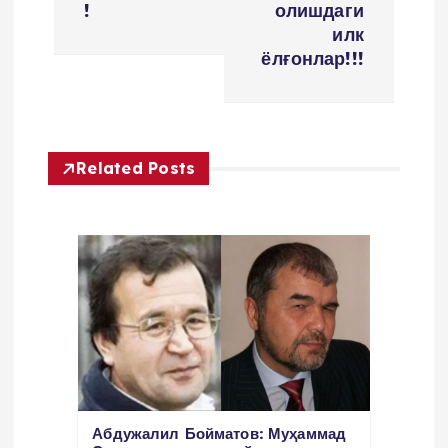
!
олишдаги
n
илк
ёлғонлар!!!
y
u
Related Posts
s
i
Абдужалил Бойматов: Муҳаммад