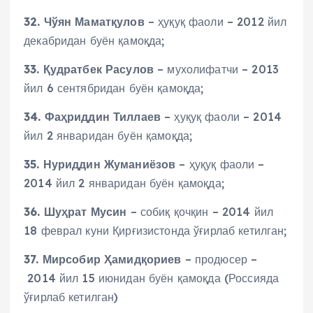
32. Чўян Маматқулов
– ҳуқуқ фаоли – 2012 йил
декабридан буён қамоқда;
33. Қудратбек Расулов
– мухолифатчи – 2013
йил 6 сентябридан буён қамоқда;
34. Фаҳриддин Тиллаев
– ҳуқуқ фаоли – 2014
йил 2 январидан буён қамоқда;
35. Нуриддин Жуманиёзов
– ҳуқуқ фаоли –
2014 йил 2 январидан буён қамоқда;
36.
Шуҳрат Мусин
– собиқ қочқин – 2014 йил
18 феврал куни Қирғизистонда ўғирлаб кетилган;
37.
Мирсобир Ҳамидқориев
– продюсер –
2014 йил 15 июнидан буён қамоқда (Россияда
ўғирлаб кетилган)