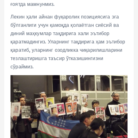
ғоятда мамнунмиз.
Лекин ҳали айнан фуқаролик позициясига эга
бўлганлиги учун қамоқда қолаётган сиёсий ва
диний маҳкумлар тақдирига хали эътибор
қаратмадингиз. Уларнинг тақдирига ҳам эътибор
қаратиб, уларнинг озодликка чиқарилишларини
тезлаштиришга таъсир ўтказишингизни
сўраймиз.