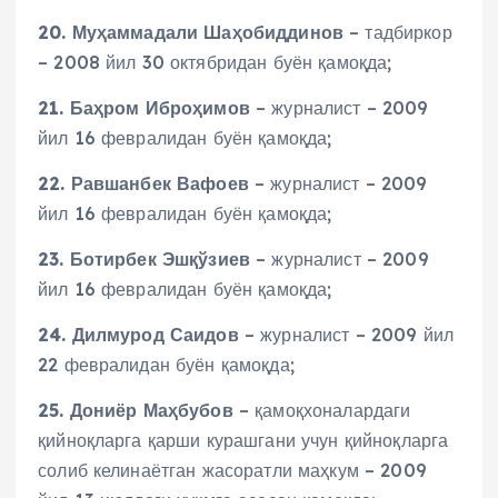
20. Муҳаммадали Шаҳобиддинов
– тадбиркор
– 2008 йил 30 октябридан буён қамоқда;
21. Баҳром Иброҳимов
– журналист – 2009
йил 16 февралидан буён қамоқда;
22. Равшанбек Вафоев
– журналист – 2009
йил 16 февралидан буён қамоқда;
23. Ботирбек Эшқўзиев
– журналист – 2009
йил 16 февралидан буён қамоқда;
24. Дилмурод Саидов
– журналист – 2009 йил
22 февралидан буён қамоқда;
25. Дониёр Маҳбубов
– қамоқхоналардаги
қийноқларга қарши курашгани учун қийноқларга
солиб келинаётган жасоратли маҳкум – 2009