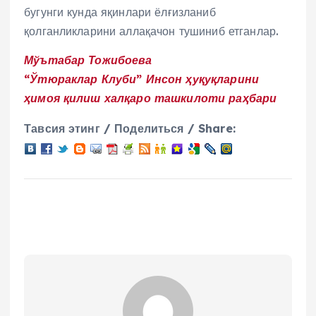
бугунги кунда яқинлари ёлғизланиб
қолганликларини аллақачон тушиниб етганлар.
Мўътабар Тожибоева
“Ўтюраклар Клуби” Инсон ҳуқуқларини
ҳимоя қилиш халқаро ташкилоти раҳбари
Тавсия этинг / Поделиться / Share: