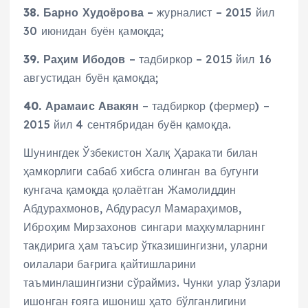
38.
Барно Худоёрова
– журналист – 2015 йил
30 июнидан буён қамоқда;
39.
Раҳим Ибодов
– тадбиркор – 2015 йил 16
августидан буён қамоқда;
40.
Арамаис Авакян
– тадбиркор (фермер) –
2015 йил 4 сентябридан буён қамоқда.
Шунингдек Ўзбекистон Халқ Ҳаракати билан
ҳамкорлиги сабаб хибсга олинган ва бугунги
кунгача қамоқда қолаётган Жамолиддин
Абдурахмонов, Абдурасул Мамараҳимов,
Иброҳим Мирзахонов сингари маҳкумларнинг
тақдирига ҳам таъсир ўтказишингизни, уларни
оилалари бағрига қайтишларини
таъминлашингизни сўраймиз. Чунки улар ўзлари
ишонган ғояга ишониш ҳато бўлганлигини