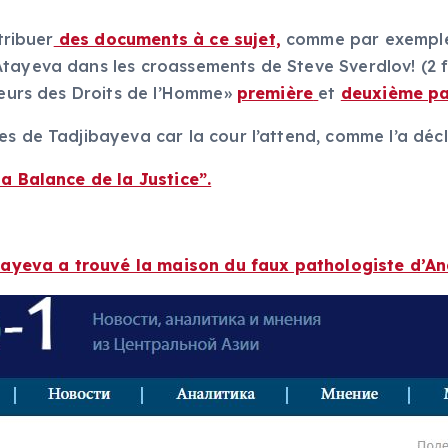
tribuer
des documents à ce sujet,
comme par exemple 
Atayeva dans les croassements de Steve Sverdlov! (2 
nseurs des Droits de l’Homme»
première
et
deuxième pa
es de Tadjibayeva car la cour l’attend, comme l’a décl
la Balance de la Justice”.
ayeva a trouvé la maison du faux pathologiste d’An