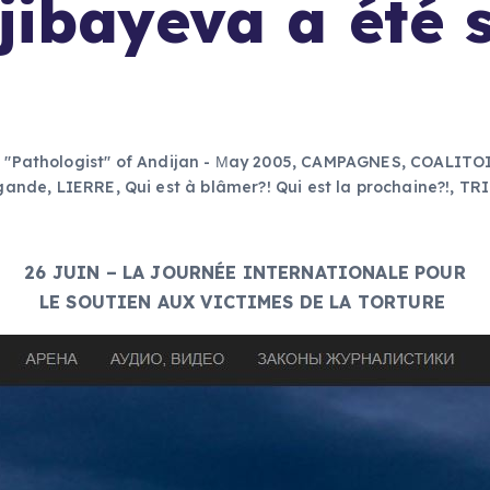
ibayeva a été s
,
"Pathologist" of Andijan - Мay 2005
,
CAMPAGNES
,
COALITO
gande
,
LIERRE
,
Qui est à blâmer?! Qui est la prochaine?!
,
TRI
26 JUIN – LA JOURNÉE INTERNATIONALE POUR
LE SOUTIEN AUX VICTIMES DE LA TORTURE