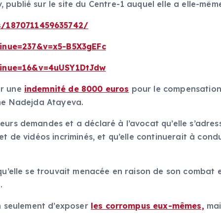
publié sur le site du Centre-1 auquel elle a elle-même
s/1870711459635742/
tinue=237&v=x5-B5X3gEFc
tinue=16&v=4uUSY1DtJdw
er une
indemnité de 8000 euros
pour le compensation
Mme Nadejda Atayeva.
eurs demandes et a déclaré à l’avocat qu’elle s’adres
et de vidéos incriminés, et qu’elle continuerait à cond
qu’elle se trouvait menacée en raison de son combat e
.
on seulement d’exposer
les corrompus eux-mêmes,
mais