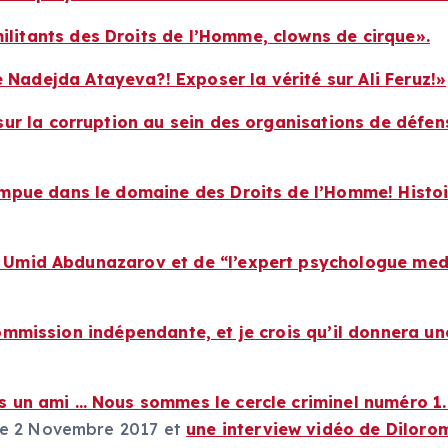
ilitants des Droits de l’Homme, clowns de cirque».
Nadejda Atayeva?! Exposer la vérité sur Ali Feruz!»
s sur la corruption au sein des organisations de défe
rompue dans le domaine des Droits de l’Homme! Histo
e» Umid Abdunazarov et de “l’expert psychologue me
 commission indépendante, et je crois qu’il donnera u
s un ami … Nous sommes le cercle criminel numéro 1.
le 2 Novembre 2017 et
une interview vidéo de Dilor