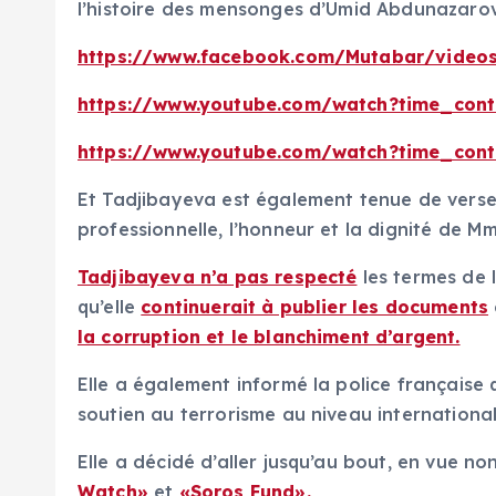
l’histoire des mensonges d’Umid Abdunazarov, 
https://www.facebook.com/Mutabar/video
https://www.youtube.com/watch?time_con
https://www.youtube.com/watch?time_con
Et Tadjibayeva est également tenue de vers
professionnelle, l’honneur et la dignité de 
Tadjibayeva n’a pas respecté
les termes de l
qu’elle
continuerait à publier les documents
la corruption et le blanchiment d’argent.
Elle a également informé la police française 
soutien au terrorisme au niveau international
Elle a décidé d’aller jusqu’au bout, en vue n
Watch»
et
«Soros Fund»
.