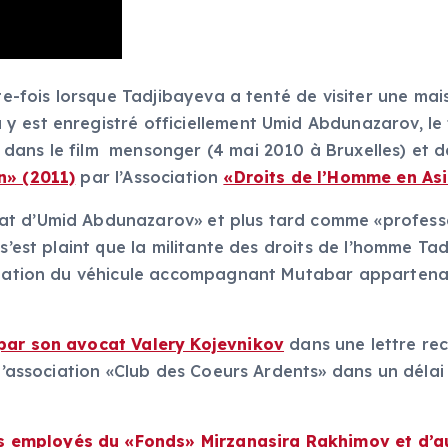
tte-fois lorsque Tadjibayeva a tenté de visiter une ma
 y est enregistré officiellement Umid Abdunazarov, l
dans le film mensonger (4 mai 2010 à Bruxelles) et 
n» (2011)
par l’Association
«Droits de l’Homme en Asi
t d’Umid Abdunazarov» et plus tard comme «professeur
s’est plaint que la militante des droits de l’homme Tad
ulation du véhicule accompagnant Mutabar appartenant
par son avocat Valery Kojevnikov
dans une lettre re
 l’association «Club des Coeurs Ardents» dans un délai 
les employés du «Fonds» Mirzanasira Rakhimov et d’a