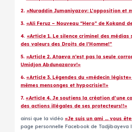
2.
«Nuraddin Jumaniyazov: L’opposition et m
3.
«Ali Feruz – Nouveau “Hero” de Kokand de 
4
.
«Article 1. Le silence criminel des média
des valeurs des Droits de l’Homme!”
5.
«Article 2. Ataeva n’est pas la seule cor
Umidjon Abdunazarov!»
6.
«Article 3. Légendes du «médecin légist
mêmes mensonges et hypocrisie!!»
7.
«Article 4. Je soutiens la création d’une
des actions illégales de ses protecteurs!!»
ainsi que la vidéo
«Je suis un ami … vous ête
page personnelle Facebook de Tadjibayeva 