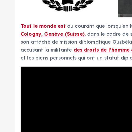
Tout le monde est
au courant que lorsqu’en M
Cologny, Genève (Suisse)
, dans le cadre de 
son attaché de mission diplomatique Ouzbé
accusant la militante
des droits de l’homme 
et les biens personnels qui ont un statut dip