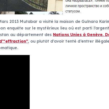
ars 2013 Mutabar a visité la maison de Gulnara Kari
son enquête sur le mystérieux lieu où est parti l’arg
kistan au département des
Nations Unies à Genève, D
d’“effraction”
, ou plutôt d’avoir tenté d’entrer illég
lomatique.