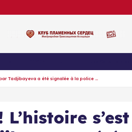
nous
TUG’YON online radio
Биз билан алоқа
bar Tadjibayeva a été signalée à la police …
L’histoire s’est