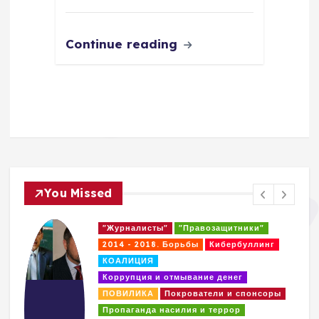
Continue reading
You Missed
"Журналисты"
"Правозащитники"
2014 - 2018. Борьбы
Кибербуллинг
КОАЛИЦИЯ
Коррупция и отмывание денег
ПОВИЛИКА
Покрователи и спонсоры
Пропаганда насилия и террор