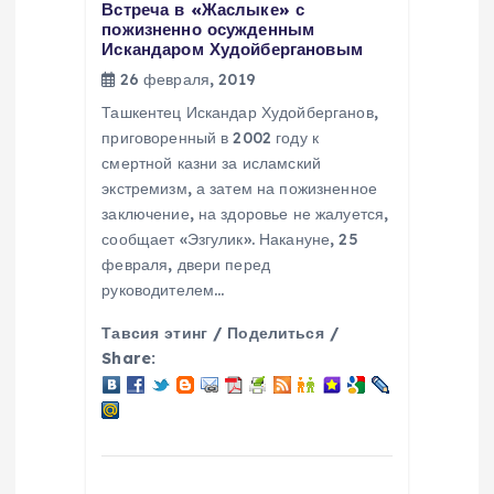
Встреча в «Жаслыке» с
п
пожизненно осужденным
Искандаром Худойбергановым
26 февраля, 2019
о
Ташкентец Искандар Худойберганов,
з
приговоренный в 2002 году к
смертной казни за исламский
экстремизм, а затем на пожизненное
а
заключение, на здоровье не жалуется,
сообщает «Эзгулик». Накануне, 25
п
февраля, двери перед
руководителем…
и
Тавсия этинг / Поделиться /
с
Share:
я
м