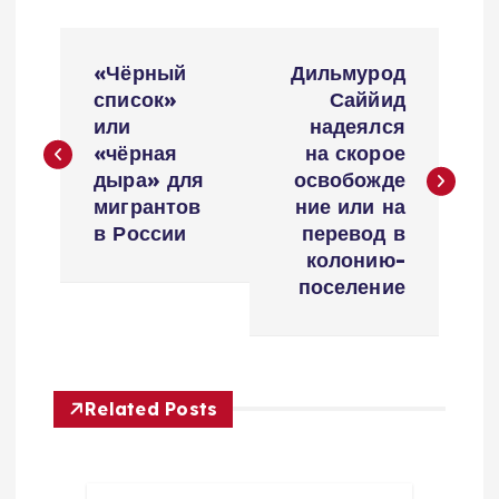
Н
«Чёрный
Дильмурод
а
список»
Саййид
или
надеялся
в
«чёрная
на скорое
дыра» для
освобожде
и
мигрантов
ние или на
в России
перевод в
г
колонию-
поселение
а
ц
Related Posts
и
я