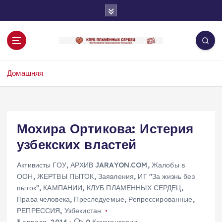
П
е
р
е
й
т
Домашняя
и
к
с
о
д
Мохира Ортикова: Истерия
е
узбекских властей
р
ж
и
Активисты ГОУ
,
АРХИВ JARAYON.COM
,
Жалобы в
м
ООН
,
ЖЕРТВЫ ПЫТОК
,
Заявления
,
ИГ "За жизнь без
о
пыток"
,
КАМПАНИИ
,
КЛУБ ПЛАМЕННЫХ СЕРДЕЦ
,
м
Права человека
,
Преследуемые
,
Репрессированные
,
у
РЕПРЕССИЯ
,
Узбекистан