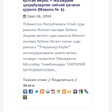
қолган мерос – Маъмурий
ҳуқуқбузарлик сиёсий қатағон
қуроли (Мақола № 1)
Iyun 26, 2019
Ўзбекистон Республикаси Олий суди
раисига Жиноят ишлари бўйича
Хоразм вилоят суди раисига Жиноят
ишлари бўйича Урганч туман суди
раисига “Ўтюраклар Клуби”
инсонҳуқуқларини ҳимоя қилиш
халқаро ташкилоти Президенти
Мўътабар Тожибоевадан ТАКРОРИЙ
МУРОЖААТНОМА…
Тавсия этинг / Поделиться /
Share: