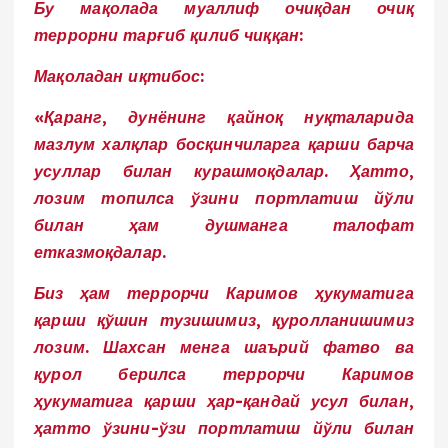
Бу мақолада муаллиф очиқдан очиқ
террорни тарғиб қилиб чиққан:
Мақоладан иқтибос:
«Қаранг, дунёнинг қайноқ нуқталарида
мазлум халқлар босқинчиларга қарши барча
усуллар билан курашмоқдалар. Ҳатто,
лозим топилса ўзини портлатиш йўли
билан ҳам душманга талофат
етказмоқдалар.
Биз ҳам террорчи Каримов ҳукуматига
қарши қўшин тузишимиз, қуролланишимиз
лозим. Шахсан менга шаърий фатво ва
қурол берилса террорчи Каримов
ҳукуматига қарши ҳар-қандай усул билан,
ҳатто ўзини-ўзи портлатиш йўли билан