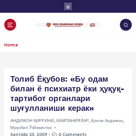
S
k
i
p
t
o
Home
c
o
n
t
e
Толиб Ёқубов: «Бу одам
n
билан ё психиатр ёки ҳуқуқ-
t
тартибот органлари
шуғулланиши керак»
АНДИЖОН ҚИРҒИНИ
,
КАМПАНИЯЛАР
,
Қонли Андижон
,
Муқобил Ўзбекистон
Sentabr 23, 2009
0 Comments