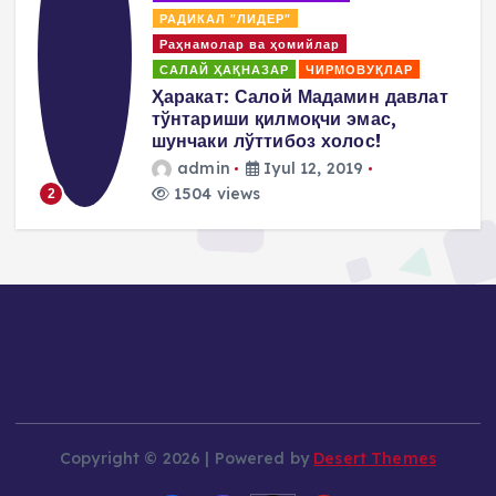
РАДИКАЛ "ЛИДЕР"
Раҳнамолар ва ҳомийлар
САЛАЙ ҲАҚНАЗАР
ЧИРМОВУҚЛАР
т
Салай Мадаминов Ўзбекистонда
давлат тўнтариши уюштириш
йўлидаги жиноий режалари
ҳақида сўзлайди!
admin
Iyul 6, 2019
1465 views
3
Copyright © 2026 | Powered by
Desert Themes