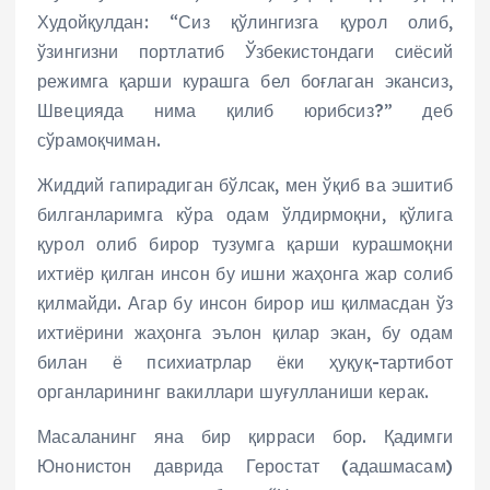
Худойқулдан: “Сиз қўлингизга қурол олиб,
ўзингизни портлатиб Ўзбекистондаги сиёсий
режимга қарши курашга бел боғлаган экансиз,
Швецияда нима қилиб юрибсиз?” деб
сўрамоқчиман.
Жиддий гапирадиган бўлсак, мен ўқиб ва эшитиб
билганларимга кўра одам ўлдирмоқни, қўлига
қурол олиб бирор тузумга қарши курашмоқни
ихтиёр қилган инсон бу ишни жаҳонга жар солиб
қилмайди. Агар бу инсон бирор иш қилмасдан ўз
ихтиёрини жаҳонга эълон қилар экан, бу одам
билан ё психиатрлар ёки ҳуқуқ-тартибот
органларининг вакиллари шуғулланиши керак.
Масаланинг яна бир қирраси бор. Қадимги
Юнонистон даврида Геростат (адашмасам)