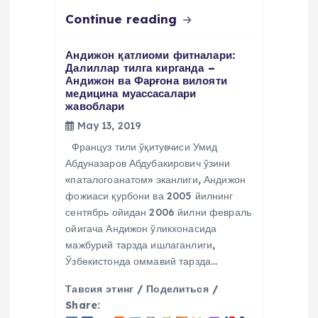
Continue reading
Андижон қатлиоми фитналари:
Далиллар тилга кирганда –
Андижон ва Фарғона вилояти
медицина муассасалари
жавоблари
May 13, 2019
Француз тили ўқитувчиси Умид
Абдуназаров Абдубакирович ўзини
«паталогоанатом» эканлиги, Андижон
фожиаси қурбони ва 2005 йилнинг
сентябрь ойидан 2006 йилни февраль
ойигача Андижон ўликхонасида
мажбурий тарзда ишлаганлиги,
Ўзбекистонда оммавий тарзда…
Тавсия этинг / Поделиться /
Share: