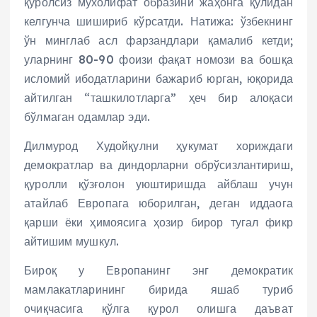
қуролсиз мухолифат образини жаҳонга қўлидан
келгунча шишириб кўрсатди. Натижа: ўзбекнинг
ўн минглаб асл фарзандлари қамалиб кетди;
уларнинг 80-90 фоизи фақат номози ва бошқа
исломий ибодатларини бажариб юрган, юқорида
айтилган “ташкилотларга” ҳеч бир алоқаси
бўлмаган одамлар эди.
Дилмурод Худойқулни ҳукумат хориждаги
демократлар ва диндорларни обрўсизлантириш,
қуролли қўзғолон уюштиришда айблаш учун
атайлаб Европага юборилган, деган иддаога
қарши ёки ҳимоясига ҳозир бирор тугал фикр
айтишим мушкул.
Бироқ у Европанинг энг демократик
мамлакатларининг бирида яшаб туриб
очиқчасига қўлга қурол олишга даъват