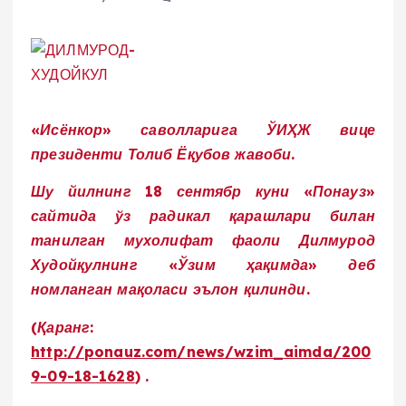
«Исёнкор» саволларига ЎИҲЖ вице
президенти Толиб Ёқубов жавоби.
Шу йилнинг 18 сентябр куни «Понауз»
сайтида ўз радикал қарашлари билан
танилган мухолифат фаоли Дилмурод
Худойқулнинг «Ўзим ҳақимда» деб
номланган мақоласи эълон қилинди.
(Қаранг:
http://ponauz.com/news/wzim_aimda/200
9-09-18-1628
) .