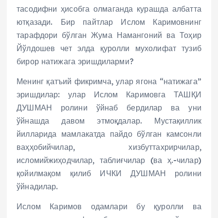
тасодифни ҳисобга олмаганда курашда албатта
ютқазади. Бир пайтлар Ислом Каримовнинг
тарафдори бўлган Жума Намангоний ва Тоҳир
Йўлдошев чет элда қуролли мухолифат тузиб
бирор натижага эришдиларми?
Менинг қатъий фикримча, улар ягона “натижага”
эришдилар: улар Ислом Каримовга ТАШҚИ
ДУШМАН ролини ўйнаб бердилар ва уни
ўйнашда давом этмоқдалар. Мустақиллик
йилларида мамлакатда пайдо бўлган камсонли
ваҳҳобийчилар, хизбуттахрирчилар,
исломийжиҳодчилар, таблиғчилар (ва ҳ.-чилар)
қойилмақом қилиб ИЧКИ ДУШМАН ролини
ўйнадилар.
Ислом Каримов одамлари бу қуролли ва