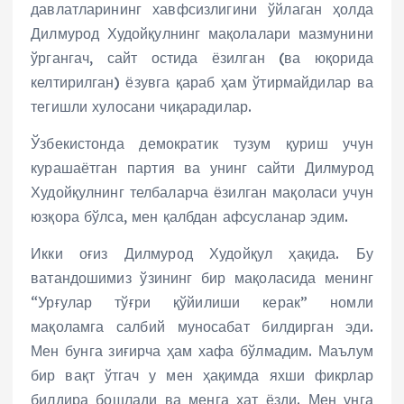
давлатларининг хавфсизлигини ўйлаган ҳолда
Дилмурод Худойқулнинг мақолалари мазмунини
ўргангач, сайт остида ёзилган (ва юқорида
келтирилган) ёзувга қараб ҳам ўтирмайдилар ва
тегишли хулосани чиқарадилар.
Ўзбекистонда демократик тузум қуриш учун
курашаётган партия ва унинг сайти Дилмурод
Худойқулнинг телбаларча ёзилган мақоласи учун
юзқора бўлса, мен қалбдан афсусланар эдим.
Икки оғиз Дилмурод Худойқул ҳақида. Бу
ватандошимиз ўзининг бир мақоласида менинг
“Урғулар тўғри қўйилиши керак” номли
мақоламга салбий муносабат билдирган эди.
Мен бунга зиғирча ҳам хафа бўлмадим. Маълум
бир вақт ўтгач у мен ҳақимда яхши фикрлар
билдира бошлади ва менга хат ёзди. Мен унга