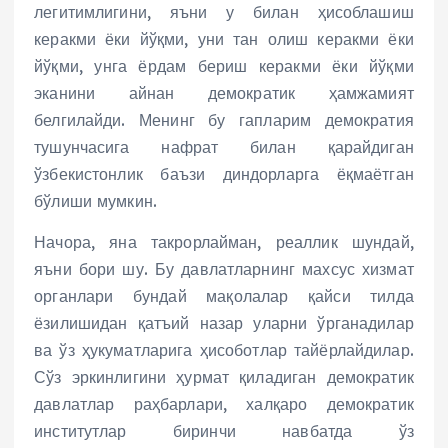
легитимлигини, яъни у билан ҳисоблашиш
керакми ёки йўқми, уни тан олиш керакми ёки
йўқми, унга ёрдам бериш керакми ёки йўқми
эканини айнан демократик ҳамжамият
белгилайди. Менинг бу гапларим демократия
тушунчасига нафрат билан қарайдиган
ўзбекистонлик баъзи диндорларга ёқмаётган
бўлиши мумкин.
Начора, яна такрорлайман, реаллик шундай,
яъни бори шу. Бу давлатларнинг махсус хизмат
органлари бундай мақолалар қайси тилда
ёзилишидан қатъий назар уларни ўрганадилар
ва ўз ҳукуматларига ҳисоботлар тайёрлайдилар.
Сўз эркинлигини ҳурмат қиладиган демократик
давлатлар раҳбарлари, халқаро демократик
институтлар биринчи навбатда ўз