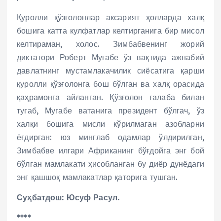
Қуролли қўзғолонлар аксарият ҳолларда халқ
бошига катта кулфатлар келтирганига бир мисол
келтираман, холос. Зимбабвенинг жорий
диктатори Роберт Мугабе ўз вақтида ажнабий
давлатнинг мустамлакачилик сиёсатига қарши
қуролли қўзғолонга бош бўлган ва халқ орасида
қаҳрамонга айланган. Қўзғолон ғалаба билан
тугаб, Мугабе ватанига президент бўлгач, ўз
халқи бошига мисли кўрилмаган азобларни
ёғдирган: юз минглаб одамлар ўлдирилган,
Зимбабве илгари Африканинг бўғдойга энг бой
бўлган мамлакати ҳисобланган бу диёр дунёдаги
энг қашшоқ мамлакатлар қаторига тушган.
Суҳбатдош: Юсуф Расул.
****