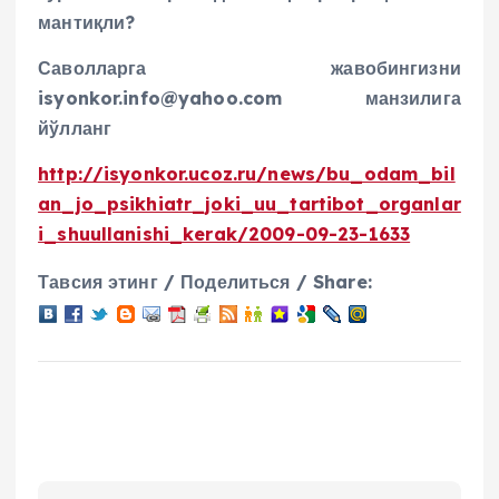
мантиқли?
Саволларга жавобингизни
isyonkor.info@yahoo.com манзилига
йўлланг
http://isyonkor.ucoz.ru/news/bu_odam_bil
an_jo_psikhiatr_joki_uu_tartibot_organlar
i_shuullanishi_kerak/2009-09-23-1633
Тавсия этинг / Поделиться / Share: