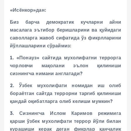
«Исёнкор»дан:
Биз барча демократик кучларни айни
масалага эътибор беришларини ва қуйидаги
саволларга жавоб сифатида ўз фикрлларини
йўллашларини сўраймиз:
1. «Понауз» сайтида мухолифатни террорга
чорловчи мақолани эълон қилиниши
сизнингча нимани англатади?
2. Ўзбек мухолифати номидан иш олиб
бораётган сайтда террорни тарғиб қилиниши
қандай оқибатларга олиб келиши мумкин?
3. Сизнингча Ислом Каримов режимига
қарши ўзбек мухолифати террор йўли билан
курашиши керак деган фикрлар қанчалик