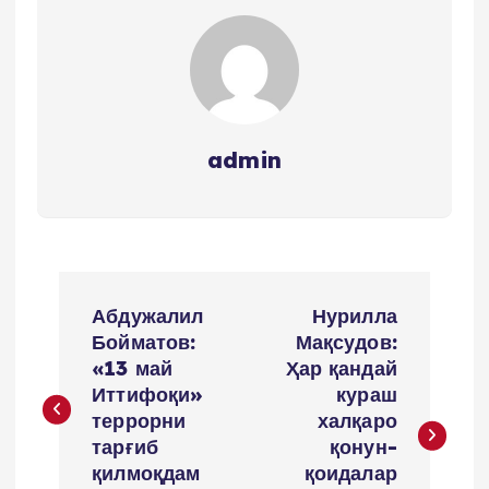
admin
P
Абдужалил
Нурилла
o
Бойматов:
Мақсудов:
«13 май
Ҳар қандай
s
Иттифоқи»
кураш
террорни
халқаро
t
тарғиб
қонун-
қилмоқдам
қоидалар