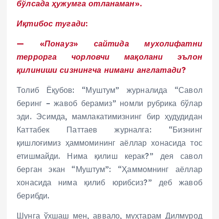
бўлсада ҳужумга отланаман».
Иқтибос тугади:
— «Понауз» сайтида мухолифатни
террорга чорловчи мақолани эълон
қилиниши сизнингча нимани англатади?
Толиб Ёқубов: “Муштум” журналида “Савол
беринг – жавоб берамиз” номли рубрика бўлар
эди. Эсимда, мамлакатимизнинг бир ҳудудидан
Каттабек Паттаев журналга: “Бизнинг
қишлоғимиз ҳаммомининг аёллар хонасида тос
етишмайди. Нима қилиш керак?” дея савол
берган экан “Муштум”: “Ҳаммомнинг аёллар
хонасида нима қилиб юрибсиз?” деб жавоб
берибди.
Шунга ўхшаш мен, аввало, муҳтарам Дилмурод