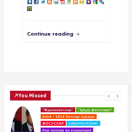
Continue reading
You Missed
"Журналистлар"
"Ҳуқуқ фаоллари"
Д
2014 - 2018 йиллар кураши
М
ЖОСУСЛАР
КИБЕРБУЛЛИНГ
қ
Кир пуллар ва коррупция