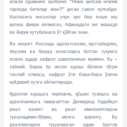
исмли одамнинг қалбини: “Нима қилсам исмим
тарихда битилар экан?” деган савол чулғабди.
Калласига инсонлар учун ҳеч бир яхши иш
қилиш фикри келмагач, Афинадаги энг машҳур
ва йирик кутубхонага ўт қўйган экан.
Ва ниҳоят. Инсонда адолатсизлик, мустабидлик,
ёвузлик ва бошқа иллатларга ботган тузумга
осмон қадар нафрат шаклланиши мумкин. Бу –
табиий. Бироқ бу инсон кураш йўлини тўғри
танлай олмаса, нафрат ўти бора-бора ўзини
куйдириб кулга айлантиради.
Қуролли курашга чорловчи, қўшин тузишга ва
қуролланишга чақираётган Дилмурод Худойқул
реал вазият ва реал имкониятларни
тушунадими-йўқми, менга қоронғу. Бу
реалликларни тушунмаган одам бахтли