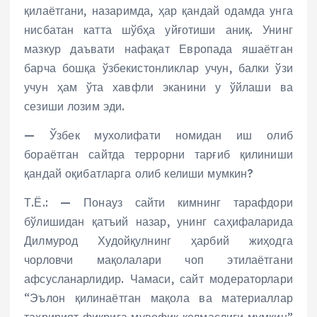
қилаётгани, назаримда, ҳар қандай одамда унга
нисбатан катта шўбҳа уйғотиши аниқ. Унинг
мазкур даъвати нафақат Европада яшаётган
барча бошқа ўзбекистонликлар учун, балки ўзи
учун ҳам ўта хавфли эканини у ўйлаши ва
сезиши лозим эди.
— Ўзбек мухолифати номидан иш олиб
бораётган сайтда террорни тарғиб қилиниши
қандай оқибатларга олиб келиши мумкин?
Т.Ё.: — Понауз сайти кимнинг тарафдори
бўлишидан қатъий назар, унинг саҳифаларида
Дилмурод Худойқулнинг ҳарбий жиҳодга
чорловчи мақолалари чоп этилаётгани
афсусланарлидир. Чамаси, сайт модераторлари
“Эълон қилинаётган мақола ва материаллар
таҳририят фикрига мувофиқ келмаслиги мумкин”