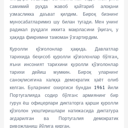
самимий руҳда жавоб қайтариб алоқани
узмасликка даъват қилдим. Бироқ бизнинг
муносабатларимиз шу билан тугади. Мен унинг
радикал руҳдаги иккита мақоласини ўқигач, у
ҳақида фикримни тамоман ўзгартирдим.
Қуролли қўзғолонлар ҳақида. Давлатлар
тарихида беҳисоб қуролли қўзғолонлар бўлган,
яъни инсоният тарихини қуролли қўзғолонлар
тарихи дейиш мумкин. Бироқ уларнинг
саноқлисигина халққа демократик ҳаёт олиб
келган. Буларнинг охиргиси бундан 1961 йили
Португалияда содир бўлган: армиянинг бир
гурух ёш офицерлари диктаторга қарши қуролли
қўзғолон уюштиришлари натижасида диктатура
ағдарилган ва Португалия демократик
ривожланиш йўлига кирган.