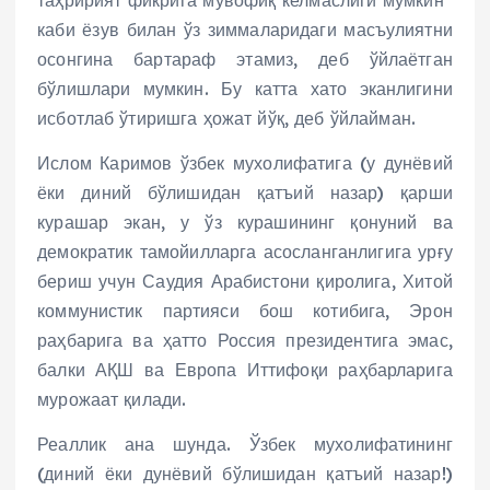
каби ёзув билан ўз зиммаларидаги масъулиятни
осонгина бартараф этамиз, деб ўйлаётган
бўлишлари мумкин. Бу катта хато эканлигини
исботлаб ўтиришга ҳожат йўқ, деб ўйлайман.
Ислом Каримов ўзбек мухолифатига (у дунёвий
ёки диний бўлишидан қатъий назар) қарши
курашар экан, у ўз курашининг қонуний ва
демократик тамойилларга асосланганлигига урғу
бериш учун Саудия Арабистони қиролига, Хитой
коммунистик партияси бош котибига, Эрон
раҳбарига ва ҳатто Россия президентига эмас,
балки АҚШ ва Европа Иттифоқи раҳбарларига
мурожаат қилади.
Реаллик ана шунда. Ўзбек мухолифатининг
(диний ёки дунёвий бўлишидан қатъий назар!)