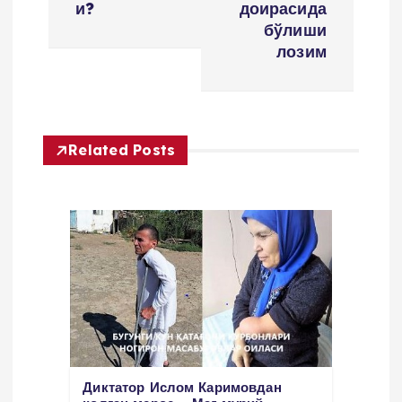
m
и?
доирасида
бўлиши
e
лозим
n
y
Related Posts
u
s
i
Диктатор Ислом Каримовдан