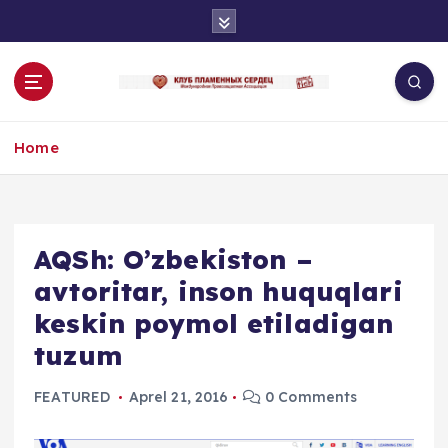
S
k
i
p
t
o
Home
c
o
n
t
e
AQSh: O’zbekiston –
n
avtoritar, inson huquqlari
t
keskin poymol etiladigan
tuzum
FEATURED
Aprel 21, 2016
0 Comments