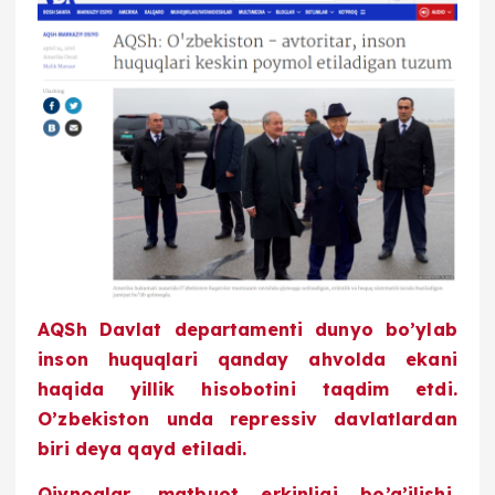
AQSh Davlat departamenti dunyo bo’ylab
inson huquqlari qanday ahvolda ekani
haqida yillik hisobotini taqdim etdi.
O’zbekiston unda repressiv davlatlardan
biri deya qayd etiladi.
Qiynoqlar, matbuot erkinligi bo’g’ilishi,