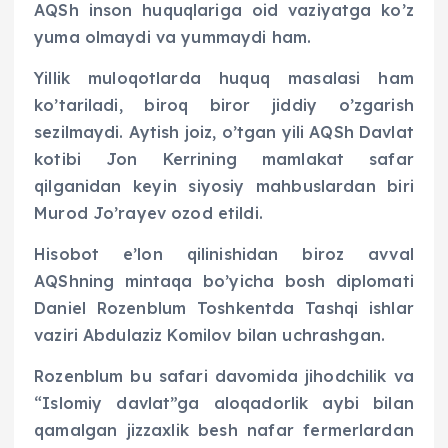
AQSh inson huquqlariga oid vaziyatga ko’z
yuma olmaydi va yummaydi ham.
Yillik muloqotlarda huquq masalasi ham
ko’tariladi, biroq biror jiddiy o’zgarish
sezilmaydi. Aytish joiz, o’tgan yili AQSh Davlat
kotibi Jon Kerrining mamlakat safar
qilganidan keyin siyosiy mahbuslardan biri
Murod Jo’rayev ozod etildi.
Hisobot e’lon qilinishidan biroz avval
AQShning mintaqa bo’yicha bosh diplomati
Daniel Rozenblum Toshkentda Tashqi ishlar
vaziri Abdulaziz Komilov bilan uchrashgan.
Rozenblum bu safari davomida jihodchilik va
“Islomiy davlat”ga aloqadorlik aybi bilan
qamalgan jizzaxlik besh nafar fermerlardan