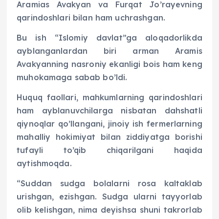
Aramias Avakyan va Furqat Jo’rayevning
qarindoshlari bilan ham uchrashgan.
Bu ish “Islomiy davlat”ga aloqadorlikda
ayblanganlardan biri arman Aramis
Avakyanning nasroniy ekanligi bois ham keng
muhokamaga sabab bo’ldi.
Huquq faollari, mahkumlarning qarindoshlari
ham ayblanuvchilarga nisbatan dahshatli
qiynoqlar qo’llangani, jinoiy ish fermerlarning
mahalliy hokimiyat bilan ziddiyatga borishi
tufayli to’qib chiqarilgani haqida
aytishmoqda.
“Suddan sudga bolalarni rosa kaltaklab
urishgan, ezishgan. Sudga ularni tayyorlab
olib kelishgan, nima deyishsa shuni takrorlab