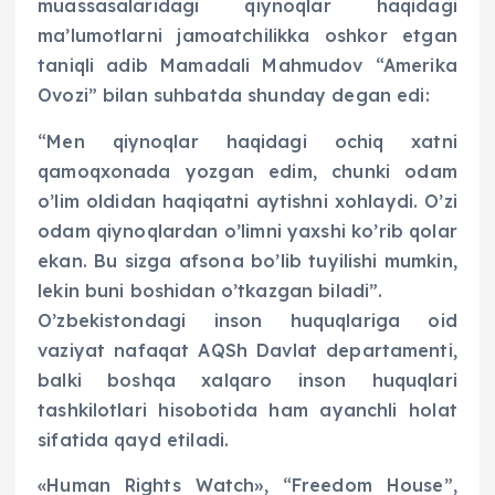
muassasalaridagi qiynoqlar haqidagi
ma’lumotlarni jamoatchilikka oshkor etgan
taniqli adib Mamadali Mahmudov “Amerika
Ovozi” bilan suhbatda shunday degan edi:
“Men qiynoqlar haqidagi ochiq xatni
qamoqxonada yozgan edim, chunki odam
o’lim oldidan haqiqatni aytishni xohlaydi. O’zi
odam qiynoqlardan o’limni yaxshi ko’rib qolar
ekan. Bu sizga afsona bo’lib tuyilishi mumkin,
lekin buni boshidan o’tkazgan biladi”.
O’zbekistondagi inson huquqlariga oid
vaziyat nafaqat AQSh Davlat departamenti,
balki boshqa xalqaro inson huquqlari
tashkilotlari hisobotida ham ayanchli holat
sifatida qayd etiladi.
«Human Rights Watch», “Freedom House”,