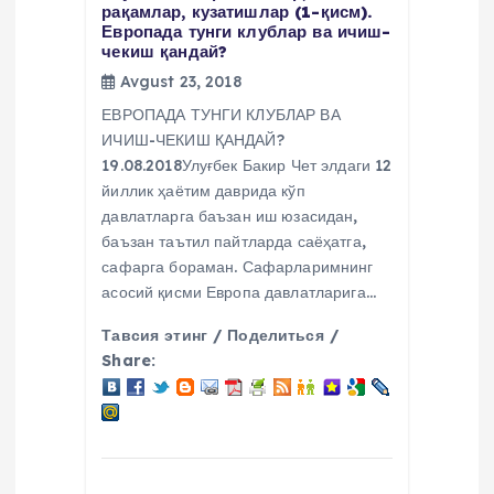
рақамлар, кузатишлар (1-қисм).
Европада тунги клублар ва ичиш-
чекиш қандай?
Avgust 23, 2018
ЕВРОПАДА ТУНГИ КЛУБЛАР ВА
ИЧИШ-ЧЕКИШ ҚАНДАЙ?
19.08.2018Улуғбек Бакир Чет элдаги 12
йиллик ҳаётим даврида кўп
давлатларга баъзан иш юзасидан,
баъзан таътил пайтларда саёҳатга,
сафарга бораман. Сафарларимнинг
асосий қисми Европа давлатларига…
Тавсия этинг / Поделиться /
Share: