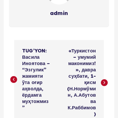
admin
P
TUG’YON:
«Туркистон
o
Васила
– умумий
Иноятова –
маконимиз!
s
“Эзгулик”
», давра
жамияти
суҳбати, 1-
t
ўта оғир
қисм
аҳволда,
(Н.Нормўми
m
ёрдамга
н, А.Абутов
муҳтожмиз
ва
e
”
К.Раббимов
)