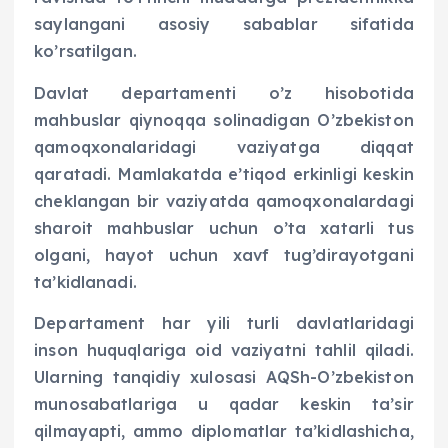
saylangani asosiy sabablar sifatida
ko’rsatilgan.
Davlat departamenti o’z hisobotida
mahbuslar qiynoqqa solinadigan O’zbekiston
qamoqxonalaridagi vaziyatga diqqat
qaratadi. Mamlakatda e’tiqod erkinligi keskin
cheklangan bir vaziyatda qamoqxonalardagi
sharoit mahbuslar uchun o’ta xatarli tus
olgani, hayot uchun xavf tug’dirayotgani
ta’kidlanadi.
Departament har yili turli davlatlaridagi
inson huquqlariga oid vaziyatni tahlil qiladi.
Ularning tanqidiy xulosasi AQSh-O’zbekiston
munosabatlariga u qadar keskin ta’sir
qilmayapti, ammo diplomatlar ta’kidlashicha,