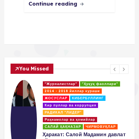
Continue reading
You Missed
"Журналистлар"
"Ҳуқуқ фаоллари"
2014 - 2018 йиллар кураши
ЖОСУСЛАР
КИБЕРБУЛЛИНГ
Кир пуллар ва коррупция
РАДИКАЛ "ЛИДЕР"
Раҳнамолар ва ҳомийлар
САЛАЙ ҲАҚНАЗАР
ЧИРМОВУҚЛАР
д
Ҳаракат: Салой Мадамин давлат