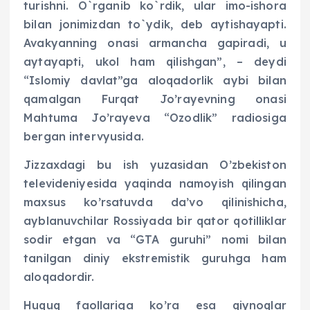
turishni. O`rganib ko`rdik, ular imo-ishora
bilan jonimizdan to`ydik, deb aytishayapti.
Avakyanning onasi armancha gapiradi, u
aytayapti, ukol ham qilishgan”, – deydi
“Islomiy davlat”ga aloqadorlik aybi bilan
qamalgan Furqat Jo’rayevning onasi
Mahtuma Jo’rayeva “Ozodlik” radiosiga
bergan intervyusida.
Jizzaxdagi bu ish yuzasidan O’zbekiston
televideniyesida yaqinda namoyish qilingan
maxsus ko’rsatuvda da’vo qilinishicha,
ayblanuvchilar Rossiyada bir qator qotilliklar
sodir etgan va “GTA guruhi” nomi bilan
tanilgan diniy ekstremistik guruhga ham
aloqadordir.
Huquq faollariga ko’ra esa qiynoqlar