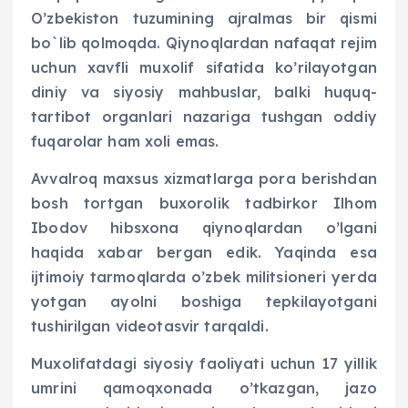
O’zbekiston tuzumining ajralmas bir qismi
bo`lib qolmoqda. Qiynoqlardan nafaqat rejim
uchun xavfli muxolif sifatida ko’rilayotgan
diniy va siyosiy mahbuslar, balki huquq-
tartibot organlari nazariga tushgan oddiy
fuqarolar ham xoli emas.
Avvalroq maxsus xizmatlarga pora berishdan
bosh tortgan buxorolik tadbirkor Ilhom
Ibodov hibsxona qiynoqlardan o’lgani
haqida xabar bergan edik. Yaqinda esa
ijtimoiy tarmoqlarda o’zbek militsioneri yerda
yotgan ayolni boshiga tepkilayotgani
tushirilgan videotasvir tarqaldi.
Muxolifatdagi siyosiy faoliyati uchun 17 yillik
umrini qamoqxonada o’tkazgan, jazo