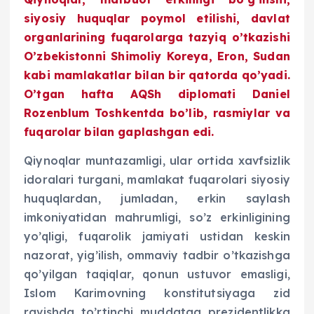
siyosiy huquqlar poymol etilishi, davlat
organlarining fuqarolarga tazyiq o’tkazishi
O’zbekistonni Shimoliy Koreya, Eron, Sudan
kabi mamlakatlar bilan bir qatorda qo’yadi.
O’tgan hafta AQSh diplomati Daniel
Rozenblum Toshkentda bo’lib, rasmiylar va
fuqarolar bilan gaplashgan edi.
Qiynoqlar muntazamligi, ular ortida xavfsizlik
idoralari turgani, mamlakat fuqarolari siyosiy
huquqlardan, jumladan, erkin saylash
imkoniyatidan mahrumligi, so’z erkinligining
yo’qligi, fuqarolik jamiyati ustidan keskin
nazorat, yig’ilish, ommaviy tadbir o’tkazishga
qo’yilgan taqiqlar, qonun ustuvor emasligi,
Islom Karimovning konstitutsiyaga zid
ravishda to’rtinchi muddatga prezidentlikka