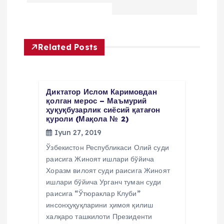
n
y
Related Posts
u
s
Диктатор Ислом Каримовдан
i
қолган мерос – Маъмурий
ҳуқуқбузарлик сиёсий қатағон
қуроли (Мақола № 2)
Iyun 27, 2019
Ўзбекистон Республикаси Олий суди
раисига Жиноят ишлари бўйича
Хоразм вилоят суди раисига Жиноят
ишлари бўйича Урганч туман суди
раисига “Ўтюраклар Клуби”
инсонҳуқуқларини ҳимоя қилиш
халқаро ташкилоти Президенти