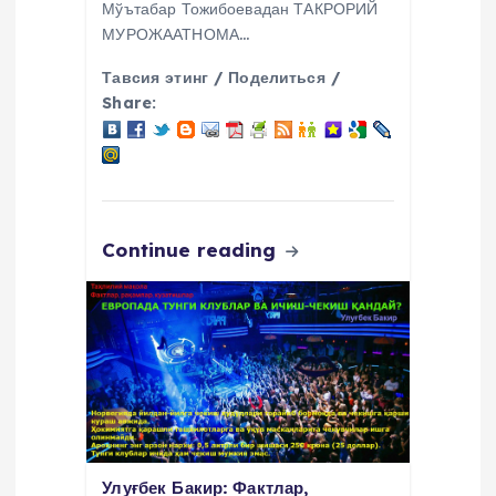
Мўътабар Тожибоевадан ТАКРОРИЙ
МУРОЖААТНОМА…
Тавсия этинг / Поделиться /
Share:
Continue reading
Улуғбек Бакир: Фактлар,