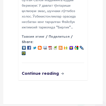
бўлган Салой Мадаминга ёрдам
бермоқчи: У давлат тўнтариши
қилмоқчи эмас, шунчаки лўттибоз
холос. Ўзбекистонликлар орасида
нисбатан кенг тарқалган Фейсбук
ижтимоий тармоғида “Бирлик”…
Тавсия этинг / Поделиться /
Share:
Continue reading