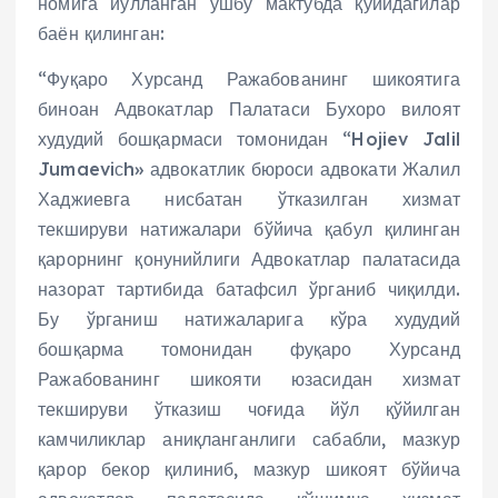
номига йўлланган ушбу мактубда қуйидагилар
баён қилинган:
“Фуқаро Хурсанд Ражабованинг шикоятига
биноан Адвокатлар Палатаси Бухоро вилоят
худудий бошқармаси томонидан “Hojiev Jalil
Jumaeviсh» адвокатлик бюроси адвокати Жалил
Хаджиевга нисбатан ўтказилган хизмат
текшируви натижалари бўйича қабул қилинган
қарорнинг қонунийлиги Адвокатлар палатасида
назорат тартибида батафсил ўрганиб чиқилди.
Бу ўрганиш натижаларига кўра худудий
бошқарма томонидан фуқаро Хурсанд
Ражабованинг шикояти юзасидан хизмат
текшируви ўтказиш чоғида йўл қўйилган
камчиликлар аниқланганлиги сабабли, мазкур
қарор бекор қилиниб, мазкур шикоят бўйича