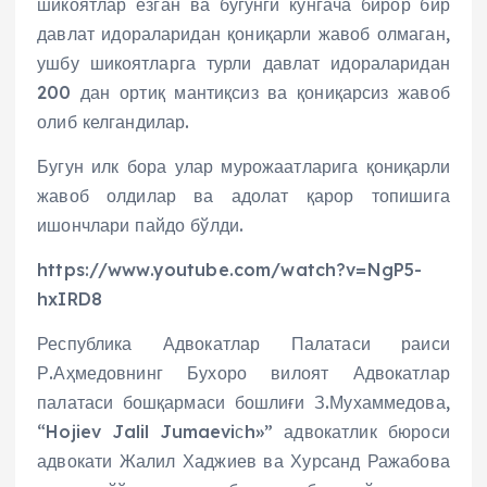
шикоятлар ёзган ва бугунги кунгача бирор бир
давлат идораларидан қониқарли жавоб олмаган,
ушбу шикоятларга турли давлат идораларидан
200 дан ортиқ мантиқсиз ва қониқарсиз жавоб
олиб келгандилар.
Бугун илк бора улар мурожаатларига қониқарли
жавоб олдилар ва адолат қарор топишига
ишончлари пайдо бўлди.
https://www.youtube.com/watch?v=NgP5-
hxIRD8
Республика Адвокатлар Палатаси раиси
Р.Аҳмедовнинг Бухоро вилоят Адвокатлар
палатаси бошқармаси бошлиғи З.Мухаммедова,
“Hojiev Jalil Jumaeviсh»” адвокатлик бюроси
адвокати Жалил Хаджиев ва Хурсанд Ражабова