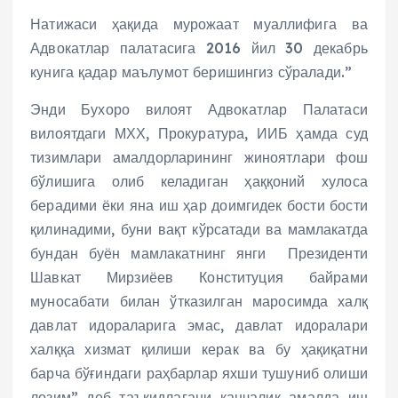
Натижаси ҳақида мурожаат муаллифига ва
Адвокатлар палатасига 2016 йил 30 декабрь
кунига қадар маълумот беришингиз сўралади.”
Энди Бухоро вилоят Адвокатлар Палатаси
вилоятдаги МХХ, Прокуратура, ИИБ ҳамда суд
тизимлари амалдорларининг жиноятлари фош
бўлишига олиб келадиган ҳаққоний хулоса
берадими ёки яна иш ҳар доимгидек бости бости
қилинадими, буни вақт кўрсатади ва мамлакатда
бундан буён мамлакатнинг янги Президенти
Шавкат Мирзиёев Конституция байрами
муносабати билан ўтказилган маросимда халқ
давлат идораларига эмас, давлат идоралари
халққа хизмат қилиши керак ва бу ҳақиқатни
барча бўғиндаги раҳбарлар яхши тушуниб олиши
лозим” деб таъкидлагани қанчалик амалда иш