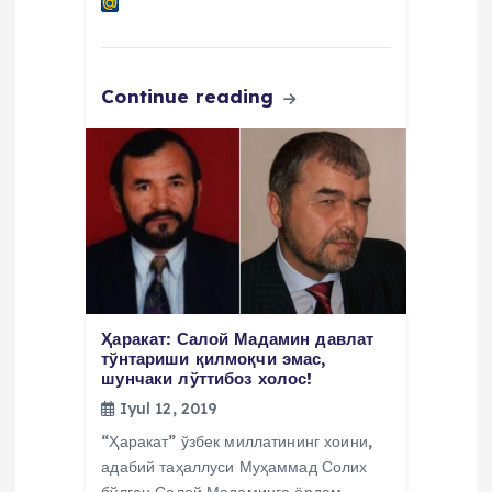
Continue reading
Ҳаракат: Салой Мадамин давлат
тўнтариши қилмоқчи эмас,
шунчаки лўттибоз холос!
Iyul 12, 2019
“Ҳаракат” ўзбек миллатининг хоини,
адабий таҳаллуси Муҳаммад Солих