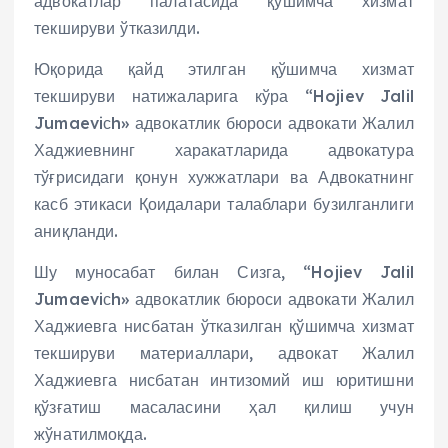
адвокатлар палатасида қўшимча хизмат
текшируви ўтказилди.
Юқорида қайд этилган қўшимча хизмат
текшируви натижаларига кўра “Hojiev Jalil
Jumaeviсh» адвокатлик бюроси адвокати Жалил
Хаджиевнинг харакатларида адвокатура
тўғрисидаги қонун хужжатлари ва Адвокатнинг
касб этикаси Қоидалари талаблари бузилганлиги
аниқланди.
Шу муносабат билан Сизга, “Hojiev Jalil
Jumaeviсh» адвокатлик бюроси адвокати Жалил
Хаджиевга нисбатан ўтказилган қўшимча хизмат
текшируви материаллари, адвокат Жалил
Хаджиевга нисбатан интизомий иш юритишни
қўзғатиш масаласини ҳал қилиш учун
жўнатилмоқда.