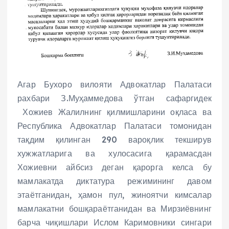
Агар Бухоро вилояти Адвокатлар Палатаси
рахбари З.Муҳаммедова ўтган сафаргидек
Хожиев Жалилнинг қилмишларини оқласа ва
Республика Адвокатлар Палатаси томонидан
тақдим қилинган 290 вароқлик текширув
хужжатларига ва хулосасига қарамасдан
Хожиевни айбсиз деган қарорга келса бу
мамлакатда диктатура режимининг давом
этаётганидан, ҳамон пул, жиноятчи кимсалар
мамлакатни бошқараётганидан ва Мирзиёвнинг
барча чиқишлари Ислом Каримовники сингари