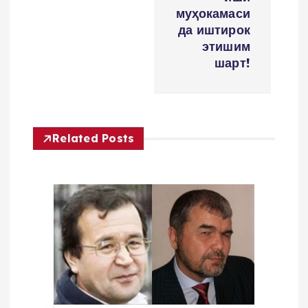
n
муҳокамаси
да иштирок
y
этишим
шарт!
u
s
Related Posts
i