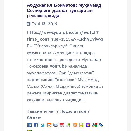
Абдужалил Бойматов: Муҳаммад
Солиҳнинг давлат тўнтариши
режаси ҳақида
Iyul 13, 2019
https://www.youtube.com/watch?
time_continue=1515&v=IRh9DvlWa
PU “Ўтюраклар клуби” инсон
ҳуқуқларини ҳимоя қилиш халқаро
ташкилотининг президенти Мўътабар
Тожибоева youtube каналида
мухолифатдаги Эрк “демократик”
партиясининг “етакчиси” Муҳаммад
Солиҳ (Салай Мадаминов) томонидан
режалаштирилган давлат тўнтатиши
ҳақидаги видеони очиқлади.…
Тавсия этинг / Поделиться /
Share: