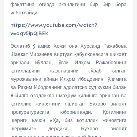
фақатгина оғизда эканлигини бир бир бора
исботлайди.
https://www.youtube.com/watch?
v=ogv5ipQjBEk
Эслатиб ўтамиз: Хожи она Хурсанд Ражабова
Шавкат Мирзиёев виртуал қабулхонасига шикоят
аризаси йўллаб, ўғли Илҳом Ражабовнинг
қотилларини жазолашини сўраб қилган
мурожаатини айнан Илҳом Ибодовнинг ўлимига
ва Раҳим Ибодовнинг адолатсиз суд хукми билан
8 йилга озодликдан маҳрум қилишга эришган ва
қотиллик жиноятини яширган Бухоро вилоят
прокуратурасига юборилганди. Қотилнинг
шериги қачон «Ҳа, биз қотиллик жиноятига
шерикмиз» дердики, Бухоро вилоят
прокуратураси қониқарли жавоб берса.