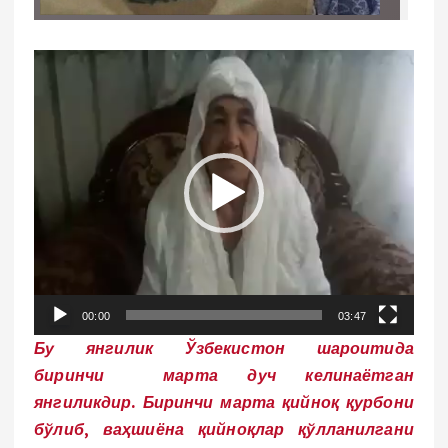
V
i
d
e
o
P
l
e
y
e
00:00
03:47
r
Бу янгилик Ўзбекистон шароитида
биринчи марта дуч келинаётган
янгиликдир. Биринчи марта қийноқ қурбони
бўлиб, ваҳшиёна қийноқлар қўлланилгани