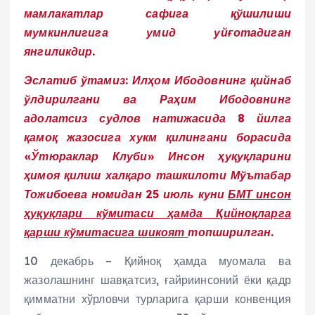
мамлакатлар сафига қўшилиши
мумкинлигига умид уйғотадиган
янгиликдир.
Эслатиб ўтамиз: Илҳом Ибодовнинг қийнаб
ўлдирилгани ва Раҳим Ибодовнинг
адолатсиз судлов натижасида 8 йилга
қамоқ жазосига хукм қилингани борасида
«Ўтюраклар Клуби» Инсон ҳуқуқларини
ҳимоя қилиш халқаро ташкилоти Мўътабар
Тожибоева номидан 25 июль куни
БМТ инсон
ҳуқуқлари кўмитаси ҳамда Қийноқларга
қарши кўмитасига шикоят
топширилган.
10 декабрь – Қийноқ ҳамда муомала ва
жазолашнинг шавқатсиз, ғайриинсоний ёки қадр
қимматни хўрловчи турларига қарши конвенция