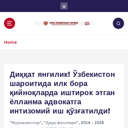
S
k
i
p
t
o
Home
c
o
n
t
e
Диққат янгилик! Ўзбекистон
n
шароитида илк бора
t
қийноқларда иштирок этган
ёлланма адвокатга
интизомий иш қўзғатилди!
"Журналистлар"
,
"Ҳуқуқ фаоллари"
,
2014 - 2018