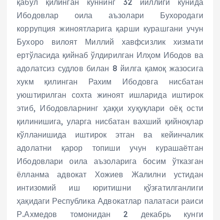
қабул қилинган куннинг 32 йиллиги кунида
Ибодовлар оила аъзолари Бухородаги
коррупция жиноятларига қарши курашгани учун
Бухоро вилоят Миллий хавфсизлик хизмати
ертўласида қийнаб ўлдирилган Илҳом Ибодов ва
адолатсиз судлов билан 8 йилга қамоқ жазосига
хукм қилинган Рахим Ибодовга нисбатан
уюштирилган сохта жиноят ишларида иштирок
этиб, Ибодовларнинг ҳаққи хуқуқлари оёқ ости
қилинишига, уларга нисбатан вахший қийноқлар
кўлланишида иштирок этган ва кейинчалик
адолатни қарор топиши учун курашаётган
Ибодовлари оила аъзоларига босим ўтказган
ёлланма адвокат Хожиев Жалилни устидан
интизомий иш юритишни қўзғатилганлиги
ҳақидаги Республика Адвокатлар палатаси раиси
Р.Ахмедов томонидан 2 декабрь кунги