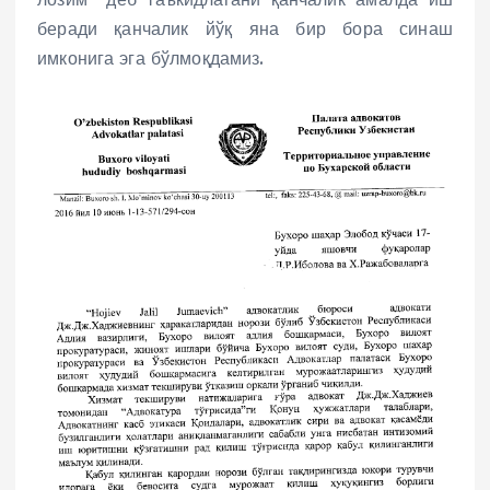
беради қанчалик йўқ яна бир бора синаш
имконига эга бўлмоқдамиз.