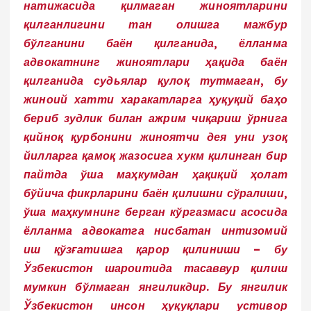
натижасида қилмаган жиноятларини
қилганлигини тан олишга мажбур
бўлганини баён қилганида, ёлланма
адвокатнинг жиноятлари ҳақида баён
қилганида судьялар қулоқ тутмаган, бу
жиноий хатти харакатларга ҳуқуқий баҳо
бериб зудлик билан ажрим чиқариш ўрнига
қийноқ қурбонини жиноятчи дея уни узоқ
йилларга қамоқ жазосига хукм қилинган бир
пайтда ўша маҳкумдан ҳақиқий ҳолат
бўйича фикрларини баён қилишни сўралиши,
ўша маҳкумнинг берган кўргазмаси асосида
ёлланма адвокатга нисбатан интизомий
иш қўзғатишга қарор қилиниши – бу
Ўзбекистон шароитида тасаввур қилиш
мумкин бўлмаган янгиликдир. Бу янгилик
Ўзбекистон инсон ҳуқуқлари устивор