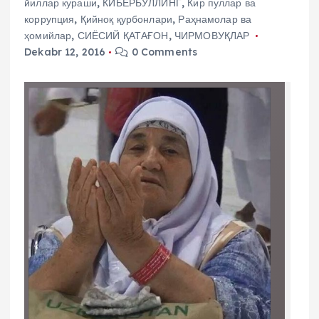
йиллар кураши
,
КИБЕРБУЛЛИНГ
,
Кир пуллар ва
коррупция
,
Қийноқ қурбонлари
,
Раҳнамолар ва
ҳомийлар
,
СИЁСИЙ ҚАТАҒОН
,
ЧИРМОВУҚЛАР
Dekabr 12, 2016
0 Comments