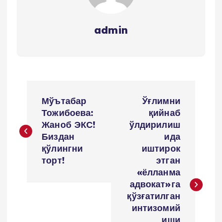
admin
P
Мўътабар
Ўғлимни
o
Тожибоева:
қийнаб
Жаноб ЭКС!
ўлдирилиш
s
Биздан
ида
қўлингни
иштирок
t
торт!
этган
«ёлланма
m
адвокат»га
қўзғатилган
e
интизомий
иши