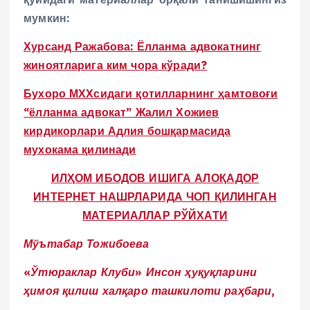
мумкин:
Хурсанд Ражабова: Ёлланма адвокатнинг
жиноятларига ким чора кўради?
Бухоро МХХсидаги қотилларнинг ҳамтовоғи
“ёлланма адвокат” Жалил Хожиев
кирдикорлари Адлия бошқармасида
мухокама қилинади
ИЛҲОМ ИБОДОВ ИШИГА АЛОҚАДОР
ИНТЕРНЕТ НАШРЛАРИДА ЧОП ҚИЛИНГАН
МАТЕРИАЛЛАР РЎЙХАТИ
Мўътабар Тожибоева
«Ўтюраклар Клуби» Инсон ҳуқуқларини
ҳимоя қилиш халқаро ташкилоти раҳбари,