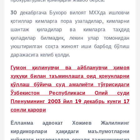
30 декабргача Бухоро вилоят МХХда ишловчи
қотиллар кимларга пора узатадилар, кимларни
шантаж қиладилар ва кимларга таҳдид
қиладилар билмадик, лекин улар томонидан
уюштирилган соҳта жиноят иши барбод бўлиш
даражасига келиб қолди.
Гумон қилинувчи ва айбланувчи ҳимоя
ҳуқуқи билан таъминлашга оид қонунларни
қўллаш бўйича суд амалиёти тўғрисидаги
Ўзбекистон Республикаси Олий суди
Пленумининг 2003 йил 19 декабрь кунги 17
сонли қарори
Ёлланма адвокат Хожиев Жалилнинг
кирдикорлари ҳақидаги маълумотларни
қуйидаги материаллар орқали танишишингиз