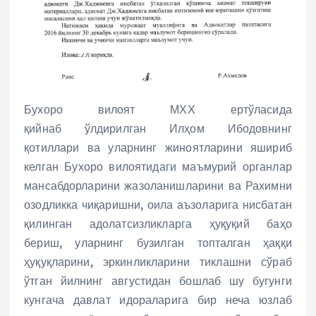
Бухоро вилоят МХХ ертўласида
қийнаб ўлдирилган Илҳом Ибодовнинг
қотиллари ва уларнинг жиноятларини яшириб
келган Бухоро вилоятидаги маъмурий органлар
мансабдорларини жазоланишларини ва Рахимни
озодликка чиқаришни, оила аъзоларига нисбатан
қилинган адолатсизликларга ҳуқуқий баҳо
бериш, уларнинг бузилган топталган ҳаққи
ҳуқуқларини, эркинликларини тиклашни сўраб
ўтган йилнинг августидан бошлаб шу бугунги
кунгача давлат идораларига бир неча юзлаб