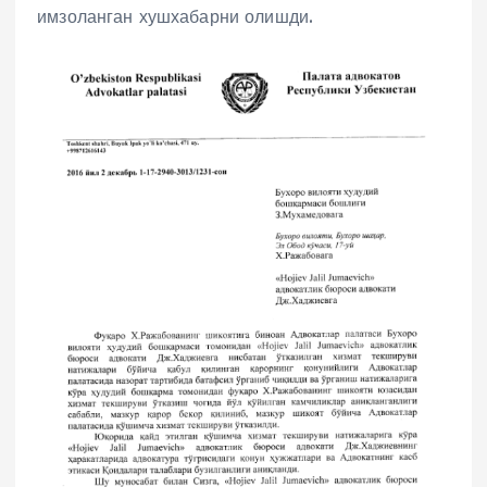
имзоланган хушхабарни олишди.