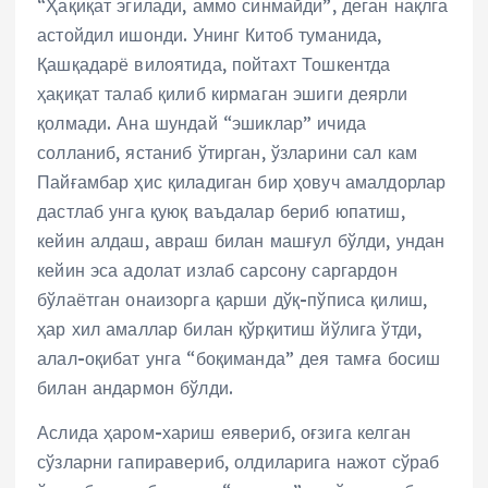
“Ҳақиқат эгилади, аммо синмайди”, деган нақлга
астойдил ишонди. Унинг Китоб туманида,
Қашқадарё вилоятида, пойтахт Тошкентда
ҳақиқат талаб қилиб кирмаган эшиги деярли
қолмади. Ана шундай “эшиклар” ичида
солланиб, ястаниб ўтирган, ўзларини сал кам
Пайғамбар ҳис қиладиган бир ҳовуч амалдорлар
дастлаб унга қуюқ ваъдалар бериб юпатиш,
кейин алдаш, авраш билан машғул бўлди, ундан
кейин эса адолат излаб сарсону саргардон
бўлаётган онаизорга қарши дўқ-пўписа қилиш,
ҳар хил амаллар билан қўрқитиш йўлига ўтди,
алал-оқибат унга “боқиманда” дея тамға босиш
билан андармон бўлди.
Аслида ҳаром-хариш еявериб, оғзига келган
сўзларни гапиравериб, олдиларига нажот сўраб