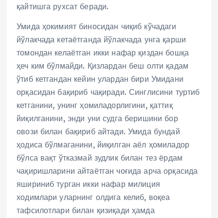
қайтишга рухсат беради.
Умида ҳокимият биносидан чиқиб кўчадаги
йўлакчада кетаётганда йўлакчада унга қарши
томондан келаётган икки нафар қиздан бошқа
ҳеч ким бўлмайди. Қизлардан беш олти қадам
ўтиб кетгандан кейин улардан бири Умидани
орқасидан бақириб чақиради. Синглисини туртиб
кетганини, унинг ҳомиладорлигини, қаттиқ
йиқилганини, энди уни судга беришини бор
овози билан бақириб айтади. Умида бундай
ҳодиса бўлмаганини, йиқилган аёл ҳомиладор
бўлса вақт ўтказмай зудлик билан тез ёрдам
чақиришларини айтаётган чоғида арча орқасида
яшириниб турган икки нафар милиция
ходимлари уларнинг олдига келиб, воқеа
тафсилотлари билан қизиқади ҳамда