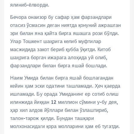
ялиниб-ёлворди.
Бечора онаизор бу сафар ҳам фарзандлари
отасиз ўсмасин деган ниятда қонуний ажрашган
эри билан яна қайта бирга яшашга рози бўлди.
Улар Тошкент шаҳрига келиб муфтилар
масжидида закот бериб қубба ўқитди. Китоб
шаҳрига боргач ижарага алоҳида уй олиб,
фарзандлари билан бирга яшай бошлади.
Наим Умида билан бирга яшай бошлагандан
кейин ҳам эски одатини ташламади. Ҳеч қаерда
ишламади. Бу орада Умиданинг ер сотиб олиш
илинжида йиққан 12 миллион сўмини у-бу дея,
ҳар хил алдов йўллари билан ўзлаштириб,
талон-тарож қилди. Бундан ташқари
молхонасидаги қора молларини ҳам еб тугатди.