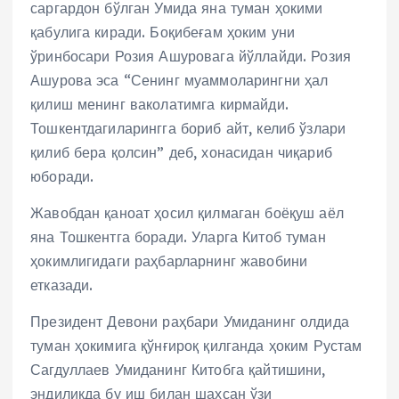
саргардон бўлган Умида яна туман ҳокими
қабулига киради. Боқибеғам ҳоким уни
ўринбосари Розия Ашуровага йўллайди. Розия
Ашурова эса “Сенинг муаммоларингни ҳал
қилиш менинг ваколатимга кирмайди.
Тошкентдагиларингга бориб айт, келиб ўзлари
қилиб бера қолсин” деб, хонасидан чиқариб
юборади.
Жавобдан қаноат ҳосил қилмаган боёқуш аёл
яна Тошкентга боради. Уларга Китоб туман
ҳокимлигидаги раҳбарларнинг жавобини
етказади.
Президент Девони раҳбари Умиданинг олдида
туман ҳокимига қўнғироқ қилганда ҳоким Рустам
Сагдуллаев Умиданинг Китобга қайтишини,
эндиликда бу иш билан шахсан ўзи