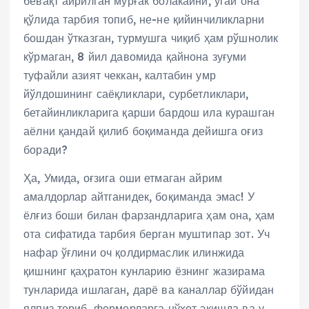
бевақт айрилган мурғак болакайни, ўгай она
қўлида тарбия топиб, не-не қийинчиликларни
бошдан ўтказган, турмушга чиқиб ҳам рўшнолик
кўрмаган, 8 йил давомида қайнона зуғуми
туфайли азият чеккан, калтабин умр
йўлдошининг саёқликлари, сурбетликлари,
бетайинликларига қарши бардош ила курашган
аёлни қандай қилиб боқиманда дейишга оғиз
боради?
Ҳа, Умида, оғзига оши етмаган айрим
амалдорлар айтганидек, боқиманда эмас! У
ёлғиз боши билан фарзандларига ҳам она, ҳам
ота сифатида тарбия берган муштипар зот. Уч
нафар ўғлини оч қолдирмаслик илинжида
қишнинг қаҳратон кунларию ёзнинг жазирама
тунларида ишлаган, дарё ва каналлар бўйидан
ялпиз териб, фермерларга нўхот экишда ва у