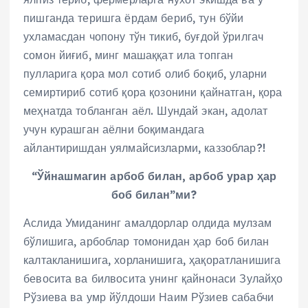
пишганда теришга ёрдам бериб, тун бўйи
ухламасдан чопону тўн тикиб, буғдой ўрилгач
сомон йиғиб, минг машаққат ила топган
пулларига қора мол сотиб олиб боқиб, уларни
семиртириб сотиб қора қозонини қайнатган, қора
меҳнатда тобланган аёл. Шундай экан, адолат
учун курашган аёлни боқимандага
айлантиришдан уялмайсизларми, каззоблар?!
“Ўйнашмагин арбоб билан, арбоб урар ҳар
боб билан”ми?
Аслида Умиданинг амалдорлар олдида мулзам
бўлишига, арбоблар томонидан ҳар боб билан
калтакланишига, хорланишига, ҳақоратланишига
бевосита ва билвосита унинг қайнонаси Зулайҳо
Рўзиева ва умр йўлдоши Наим Рўзиев сабабчи