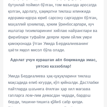
бутунлай поймол бўлган, том маънода аросатда
қолган, адолату, ҳақиқатни тиклаш илинжида
идорама-идора юриб сарсону саргардон бўлган,
маҳаллий ҳокимлар, ҳоким ўринбосарлари, куч
ишлатар тизимларининг хийлаю найранглари ва
фириблари туфайли деярли ярим ойлик умри
қамоқхонада ўтган Умида Бердиалиеванинг
ҳаёти яққол мисол бўла олади.
Адолат учун курашган аёл боқиманда эмас,
уятсиз каззоблар!
Умида Бердиалиева ҳақ-ҳуқуқларини тиклаш
мақсадида елиб югурди, кўп қийналди. Дастлабки
пайтларда шаънига ёғилган ҳар хил мағзава
гапларга лом-лим демасдан чидади, бардош
берди, тишини-тишига қўйиб сабр қилди.