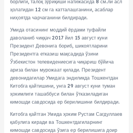
борлиги, талоқ зўриқиши натижасида 8 см.ли асл
ҳолатидан 12 см га катталашганини, асаблар
ниҳоятда чарчаганини билдиради.
Умида отасининг моддий ёрдами туфайли
даволаниб чиққач 2017 йил 15 август куни
Президент Девонига бориб, шикоятларини
Президентга етказиш мақсадида ўзини
Ўзбекистон телевидениесига чиқариш бўйича
ариза билан мурожаат қилади. Президент
девонидагилар Умидага эндиликда Тошкентдан
Китобга қайтишини, унга 29 август куни туман
ҳокимлиги ташаббуси билан ўтказиладиган
кимошди савдосида ер берилишини билдиради.
Китобга қайтган Умида ҳоким Рустам Сагдуллаев
қабулига киради ва Тошкентдагиларнинг
кимошди савдосида ўзига ер берилишига доир