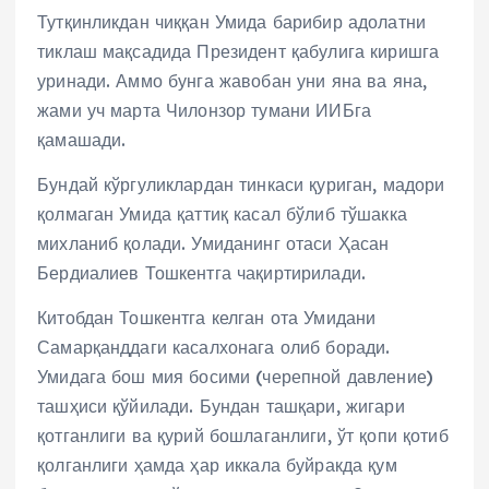
Тутқинликдан чиққан Умида барибир адолатни
тиклаш мақсадида Президент қабулига киришга
уринади. Аммо бунга жавобан уни яна ва яна,
жами уч марта Чилонзор тумани ИИБга
қамашади.
Бундай кўргуликлардан тинкаси қуриган, мадори
қолмаган Умида қаттиқ касал бўлиб тўшакка
михланиб қолади. Умиданинг отаси Ҳасан
Бердиалиев Тошкентга чақиртирилади.
Китобдан Тошкентга келган ота Умидани
Самарқанддаги касалхонага олиб боради.
Умидага бош мия босими (черепной давление)
ташҳиси қўйилади. Бундан ташқари, жигари
қотганлиги ва қурий бошлаганлиги, ўт қопи қотиб
қолганлиги ҳамда ҳар иккала буйракда қум