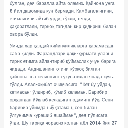
бўлган, дея баралла айта оламиз. Қайнона унга
8 йил давомида кун бермади. Камбағаллигини,
етимлигини айтиб урди, сўкди, тепди,
ҳақоратлади, тирноқ тагидан кир қидириш билан
овора бўлди.
Умида ҳар қандай қийинчиликларга қарамасдан
сабр қилди. Фарзандлари ҳақи-ҳурмати уларни
тирик етимга айлантириб қўймаслик учун барига
чидади. Андишанинг отини қўрқоқ билган
қайнона эса келиннинг сукунатидан янада кучга
тўлди. Алал-оқибат очиқчасига: “Кет бу уйдан,
кетмасанг ўлдириб, кўмиб келаман. Барибир
орқангдан йўқлаб келадиган одаминг йўқ. Сени
барибир уйимдан йўқотаман, сен билан
ўлгунимча курашиб яшайман”, дея пўписага
ўтди. Шу тариқа чорасиз қолган аёл 2014 йил 27