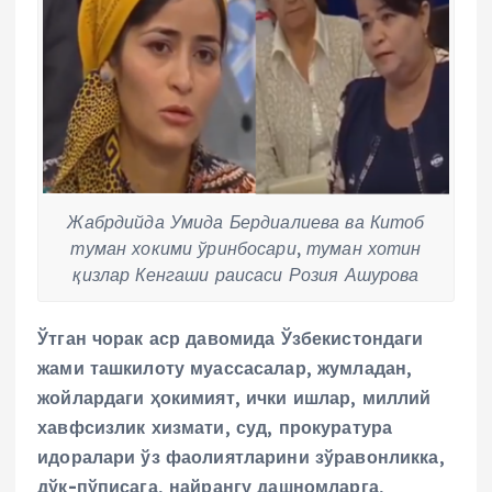
Жабрдийда Умида Бердиалиева ва Китоб
туман хокими ўринбосари, туман хотин
қизлар Кенгаши раисаси Розия Ашурова
Ўтган чорак аср давомида Ўзбекистондаги
жами ташкилоту муассасалар, жумладан,
жойлардаги ҳокимият, ички ишлар, миллий
хавфсизлик хизмати, суд, прокуратура
идоралари ўз фаолиятларини зўравонликка,
дўқ-пўписага, найрангу дашномларга,