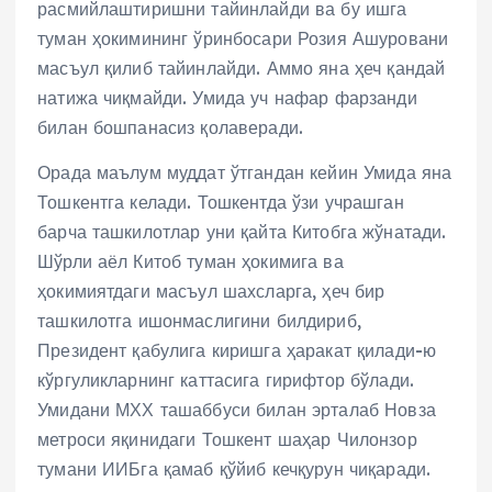
расмийлаштиришни тайинлайди ва бу ишга
туман ҳокимининг ўринбосари Розия Ашуровани
масъул қилиб тайинлайди. Аммо яна ҳеч қандай
натижа чиқмайди. Умида уч нафар фарзанди
билан бошпанасиз қолаверади.
Орада маълум муддат ўтгандан кейин Умида яна
Тошкентга келади. Тошкентда ўзи учрашган
барча ташкилотлар уни қайта Китобга жўнатади.
Шўрли аёл Китоб туман ҳокимига ва
ҳокимиятдаги масъул шахсларга, ҳеч бир
ташкилотга ишонмаслигини билдириб,
Президент қабулига киришга ҳаракат қилади-ю
кўргуликларнинг каттасига гирифтор бўлади.
Умидани МХХ ташаббуси билан эрталаб Новза
метроси яқинидаги Тошкент шаҳар Чилонзор
тумани ИИБга қамаб қўйиб кечқурун чиқаради.