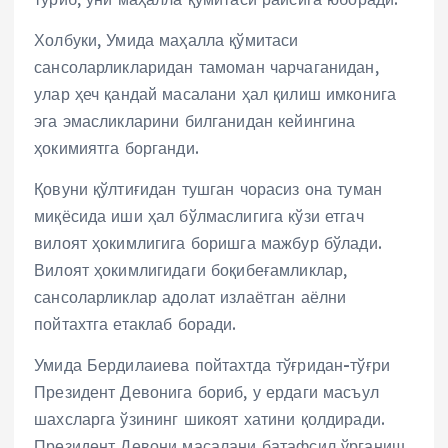
Холбуки, Умида маҳалла қўмитаси
сансоларликларидан тамоман чарчаганидан,
улар ҳеч қандай масалани ҳал қилиш имконига
эга эмасликларини билганидан кейингина
ҳокимиятга борганди.
Қовуни қўлтиғидан тушган чорасиз она туман
миқёсида иши ҳал бўлмаслигига кўзи етгач
вилоят ҳокимлигига боришга мажбур бўлади.
Вилоят ҳокимлигидаги боқибеғамликлар,
сансоларликлар адолат излаётган аёлни
пойтахтга етаклаб боради.
Умида Бердилаиева пойтахтда тўғридан-тўғри
Президент Девонига бориб, у ердаги масъул
шахсларга ўзининг шикоят хатини қолдиради.
Президент Девони масалани батафсил ўрганиш