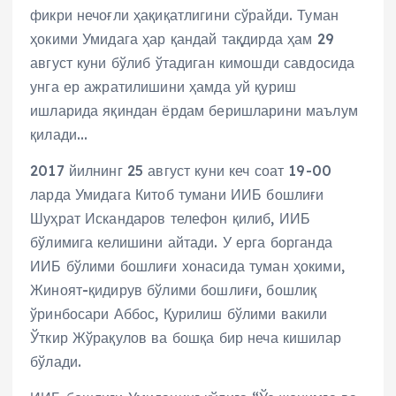
фикри нечоғли ҳақиқатлигини сўрайди. Туман
ҳокими Умидага ҳар қандай тақдирда ҳам 29
август куни бўлиб ўтадиган кимошди савдосида
унга ер ажратилишини ҳамда уй қуриш
ишларида яқиндан ёрдам беришларини маълум
қилади…
2017 йилнинг 25 август куни кеч соат 19-00
ларда Умидага Китоб тумани ИИБ бошлиғи
Шуҳрат Искандаров телефон қилиб, ИИБ
бўлимига келишини айтади. У ерга борганда
ИИБ бўлими бошлиғи хонасида туман ҳокими,
Жиноят-қидирув бўлими бошлиғи, бошлиқ
ўринбосари Аббос, Қурилиш бўлими вакили
Ўткир Жўрақулов ва бошқа бир неча кишилар
бўлади.