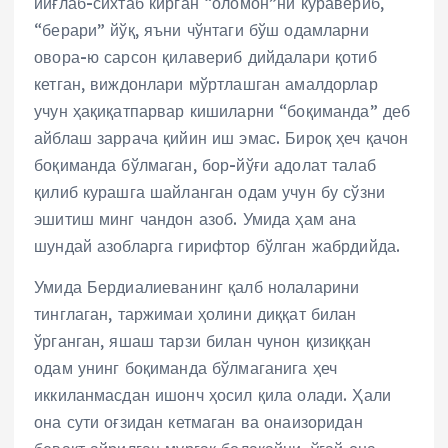
йиғлаб-сихтаб кирган “оломон”ни кўравериб,
“берари” йўқ, яъни чўнтаги бўш одамларни
овора-ю сарсон қилавериб дийдалари қотиб
кетган, виждонлари мўртлашган амалдорлар
учун ҳақиқатпарвар кишиларни “боқиманда” деб
айблаш заррача қийин иш эмас. Бироқ ҳеч қачон
боқиманда бўлмаган, бор-йўғи адолат талаб
қилиб курашга шайланган одам учун бу сўзни
эшитиш минг чандон азоб. Умида ҳам ана
шундай азобларга гирифтор бўлган жабрдийда.
Умида Бердиалиеванинг қалб нолаларини
тинглаган, таржимаи ҳолини диққат билан
ўрганган, яшаш тарзи билан чунон қизиққан
одам унинг боқиманда бўлмаганига ҳеч
иккиланмасдан ишонч ҳосил қила олади. Ҳали
она сути оғзидан кетмаган ва онаизоридан