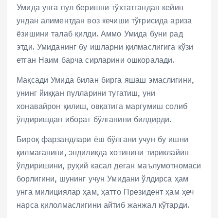
Умида унга пул беришни тўхтатгандан кейин
ундан алиментдан воз кечиши тўғрисида ариза
ёзишини талаб қилди. Аммо Умида буни рад
этди. Умиданинг бу ишларни қилмаслигига кўзи
етган Наим барча сирларини ошкоралади.
Мақсади Умида билан бирга яшаш эмаслигини,
унинг йиққан пулларини тугатиш, уни
хонавайрон қилиш, овқатига маргумиш солиб
ўлдиришдан иборат бўлганини билдирди.
Бироқ фарзандлари ёш бўлгани учун бу ишни
қилмаганини, эндиликда хотинини тириклайин
ўлдиришини, руҳий касал деган маълумотномаси
борлигини, шунинг учун Умидани ўлдирса ҳам
унга милициялар ҳам, ҳатто Президент ҳам ҳеч
нарса қилолмаслигини айтиб жанжал кўтарди.