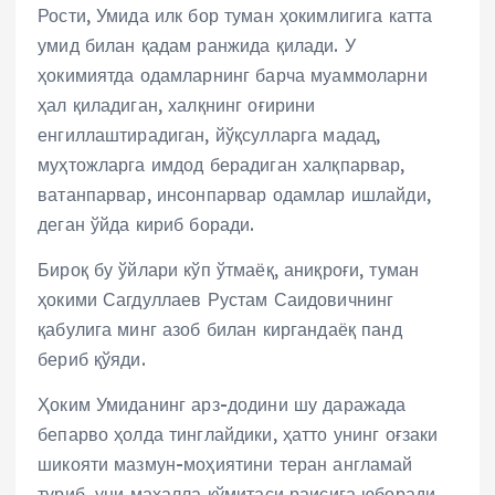
Рости, Умида илк бор туман ҳокимлигига катта
умид билан қадам ранжида қилади. У
ҳокимиятда одамларнинг барча муаммоларни
ҳал қиладиган, халқнинг оғирини
енгиллаштирадиган, йўқсулларга мадад,
муҳтожларга имдод берадиган халқпарвар,
ватанпарвар, инсонпарвар одамлар ишлайди,
деган ўйда кириб боради.
Бироқ бу ўйлари кўп ўтмаёқ, аниқроғи, туман
ҳокими Сагдуллаев Рустам Саидовичнинг
қабулига минг азоб билан киргандаёқ панд
бериб қўяди.
Ҳоким Умиданинг арз-додини шу даражада
бепарво ҳолда тинглайдики, ҳатто унинг оғзаки
шикояти мазмун-моҳиятини теран англамай
туриб, уни маҳалла қўмитаси раисига юборади.