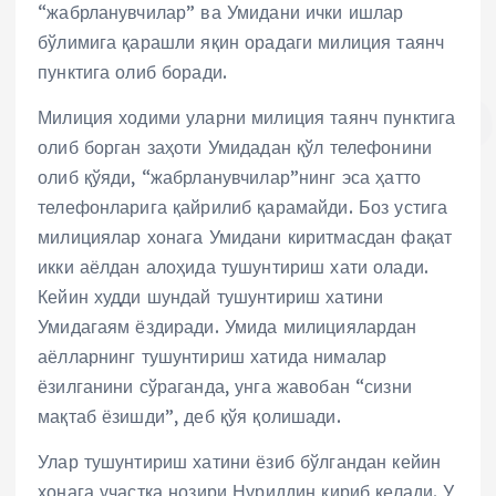
“жабрланувчилар” ва Умидани ички ишлар
бўлимига қарашли яқин орадаги милиция таянч
пунктига олиб боради.
Милиция ходими уларни милиция таянч пунктига
олиб борган заҳоти Умидадан қўл телефонини
олиб қўяди, “жабрланувчилар”нинг эса ҳатто
телефонларига қайрилиб қарамайди. Боз устига
милициялар хонага Умидани киритмасдан фақат
икки аёлдан алоҳида тушунтириш хати олади.
Кейин худди шундай тушунтириш хатини
Умидагаям ёздиради. Умида милициялардан
аёлларнинг тушунтириш хатида нималар
ёзилганини сўраганда, унга жавобан “сизни
мақтаб ёзишди”, деб қўя қолишади.
Улар тушунтириш хатини ёзиб бўлгандан кейин
хонага участка нозири Нуриддин кириб келади. У