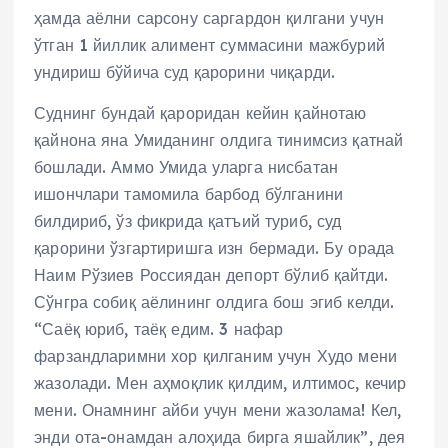
ҳамда аёлни сарсону саргардон қилгани учун
ўтган 1 йиллик алимент суммасини мажбурий
ундириш бўйича суд қарорини чиқарди.
Суднинг бундай қароридан кейин қайнотаю
қайнона яна Умиданинг олдига тинимсиз қатнай
бошлади. Аммо Умида уларга нисбатан
ишончлари тамомила барбод бўлганини
билдириб, ўз фикрида қатъий туриб, суд
қарорини ўзгартиришга изн бермади. Бу орада
Наим Рўзиев Россиядан депорт бўлиб қайтди.
Сўнгра собиқ аёлининг олдига бош эгиб келди.
“Саёқ юриб, таёқ едим. 3 нафар
фарзандларимни хор қилганим учун Худо мени
жазолади. Мен аҳмоқлик қилдим, илтимос, кечир
мени. Онамнинг айби учун мени жазолама! Кел,
энди ота-онамдан алоҳида бирга яшайлик”, дея