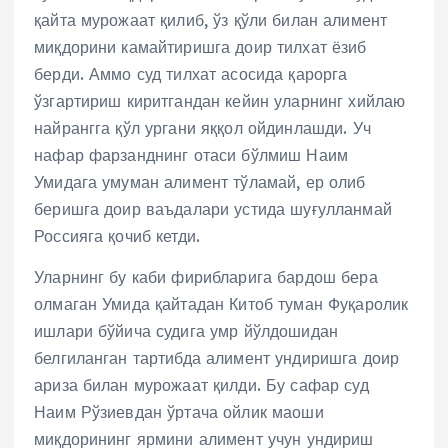
қайта мурожаат қилиб, ўз қўли билан алимент
миқдорини камайтиришга доир тилхат ёзиб
берди. Аммо суд тилхат асосида қарорга
ўзгартириш киритгандан кейин уларнинг хийлаю
найрангга қўл ургани яққол ойдинлашди. Уч
нафар фарзанднинг отаси бўлмиш Наим
Умидага умуман алимент тўламай, ер олиб
беришга доир ваъдалари устида шуғулланмай
Россияга қочиб кетди.
Уларнинг бу каби фирибларига бардош бера
олмаган Умида қайтадан Китоб туман Фуқаролик
ишлари бўйича судига умр йўлдошидан
белгиланган тартибда алимент ундиришга доир
ариза билан мурожаат қилди. Бу сафар суд
Наим Рўзиевдан ўртача ойлик маоши
миқдорининг ярмини алимент учун ундириш