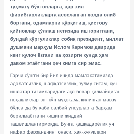
туҳмату бўхтонларга, ҳар хил
фирибгарликларга асосланган ҳолда олиб
боргани, одамларни қўрқитиш, қистову
қийноқлар қўллаш негизида иш юритгани,
бундай кўргуликлар собиқ президент, миллат
душмани марҳум Ислом Каримов даврида
кенг қулоч ёзгани ва ҳозирги кунда ҳам
давом этаётгани ҳеч кимга сир эмас.
Гарчи сўнгги бир йил ичида мамлакатимизда
адолатсизлик, шафқатсизлик, зулму ситам, куч
ишлатар тизимларидаги ақл бовар қилмайдиган
ноҳақликлар энг кўп муҳокама қилинган мавзу
бўлса-да бу каби салбий унсурларга барҳам
берилмаётгани кишини жиддий
ташвишлантирмоқда. Бунга қашқадарёлик уч
нафар фарзанднинг онаси, ҳақ-ҳуқуқлари