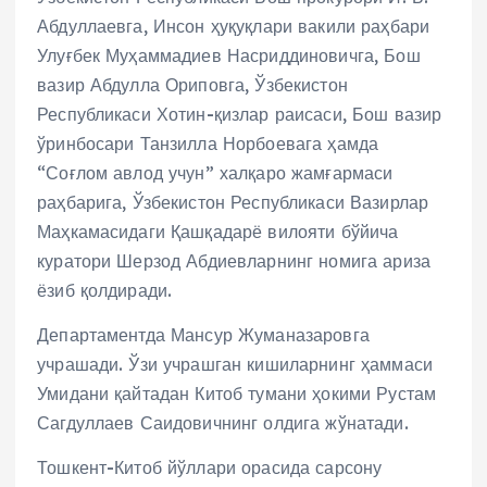
Абдуллаевга, Инсон ҳуқуқлари вакили раҳбари
Улуғбек Муҳаммадиев Насриддиновичга, Бош
вазир Абдулла Ориповга, Ўзбекистон
Республикаси Хотин-қизлар раисаси, Бош вазир
ўринбосари Танзилла Норбоевага ҳамда
“Соғлом авлод учун” халқаро жамғармаси
раҳбарига, Ўзбекистон Республикаси Вазирлар
Маҳкамасидаги Қашқадарё вилояти бўйича
куратори Шерзод Абдиевларнинг номига ариза
ёзиб қолдиради.
Департаментда Мансур Жуманазаровга
учрашади. Ўзи учрашган кишиларнинг ҳаммаси
Умидани қайтадан Китоб тумани ҳокими Рустам
Сагдуллаев Саидовичнинг олдига жўнатади.
Тошкент-Китоб йўллари орасида сарсону