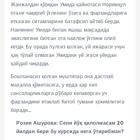
Жанжалдан қўрққан Умида қайнотаси Норимқул
отани чақириб ўғлининг ўзига ва фарзандларига
етказган ситамларини батафсил айтиб берди.
Наимнинг Умида билан яшаш мақсадида
эмаслигини билган ота наилож ўғлини олиб
кетди. Бу орада пулсиз қолган, уй ижараси учун
ҳақ тўлай олмаган Умидани уй эгаси уйидан
ҳайдаб чиқарди.
Бошпанасиз қолган муштипар она дастлаб
маҳалла қўмитасига, у ерда ҳар хил
сансоларликларга рўбаро келавергач уч
фарзандини етаклаб Китоб тумани ҳокимлигига
боради…
Розия Ашурова: Сени йўқ қилолмасам 20
йилдан бери бу курсида нега ўтирибман?