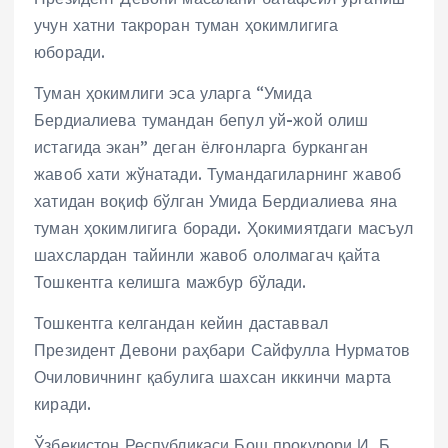
учун хатни такроран туман ҳокимлигига
юборади.
Туман ҳокимлиги эса уларга “Умида
Бердиалиева тумандан бепул уй-жой олиш
истагида экан” деган ёлғонларга бурканган
жавоб хати жўнатади. Тумандагиларнинг жавоб
хатидан воқиф бўлган Умида Бердиалиева яна
туман ҳокимлигига боради. Ҳокимиятдаги масъул
шахслардан тайинли жавоб ололмагач қайта
Тошкентга келишга мажбур бўлади.
Тошкентга келгандан кейин даставвал
Президент Девони раҳбари Сайфулла Нурматов
Очиловичнинг қабулига шахсан иккинчи марта
киради.
Ўзбекистон Республикаси Бош прокурори И. Б.