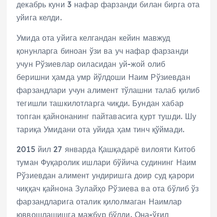
декабрь куни 3 нафар фарзанди билан бирга ота
уйига келди.
Умида ота уйига келгандан кейин мавжуд
қонунларга биноан ўзи ва уч нафар фарзанди
учун Рўзиевлар оиласидан уй-жой олиб
беришни ҳамда умр йўлдоши Наим Рўзиевдан
фарзандлари учун алимент тўлашни талаб қилиб
тегишли ташкилотларга чиқди. Бундан хабар
топган қайнонанинг пайтавасига қурт тушди. Шу
тариқа Умидани ота уйида ҳам тинч қўймади.
2015 йил 27 январда Қашқадарё вилояти Китоб
туман Фуқаролик ишлари бўйича судининг Наим
Рўзиевдан алимент ундиришга доир суд қарори
чиққач қайнона Зулайҳо Рўзиева ва ота бўлиб ўз
фарзандларига оталик қилолмаган Наимлар
юввошлашишга мажбур бўлди. Она-ўғил