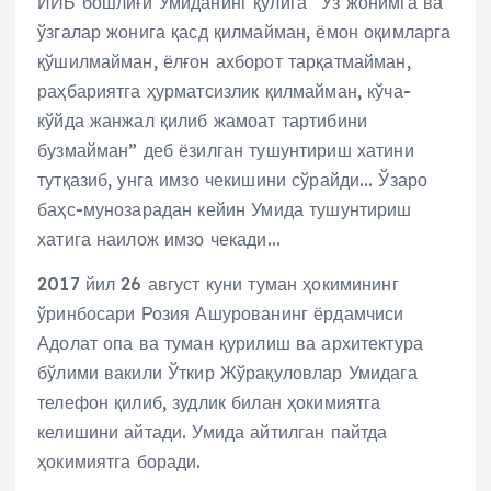
ИИБ бошлиғи Умиданинг қўлига “Ўз жонимга ва
ўзгалар жонига қасд қилмайман, ёмон оқимларга
қўшилмайман, ёлғон ахборот тарқатмайман,
раҳбариятга ҳурматсизлик қилмайман, кўча-
кўйда жанжал қилиб жамоат тартибини
бузмайман” деб ёзилган тушунтириш хатини
тутқазиб, унга имзо чекишини сўрайди… Ўзаро
баҳс-мунозарадан кейин Умида тушунтириш
хатига наилож имзо чекади…
2017 йил 26 август куни туман ҳокимининг
ўринбосари Розия Ашурованинг ёрдамчиси
Адолат опа ва туман қурилиш ва архитектура
бўлими вакили Ўткир Жўрақуловлар Умидага
телефон қилиб, зудлик билан ҳокимиятга
келишини айтади. Умида айтилган пайтда
ҳокимиятга боради.