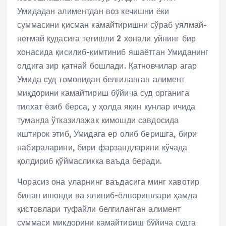
Умидадан алиментдан воз кечишни ёки
суммасини қисман камайтиришни сўраб уялмай-
нетмай қудасига тегишли 2 хонали уйнинг бир
хонасида қисилиб-қимтиниб яшаётган Умиданинг
олдига зир қатнай бошлади. Қатновчилар агар
Умида суд томонидан белгиланган алимент
миқдорини камайтириш бўйича суд органига
тилхат ёзиб берса, у ҳолда яқин кунлар ичида
туманда ўтказилажак кимошди савдосида
иштирок этиб, Умидага ер олиб беришга, бири
набираларини, бири фарзандларини кўчада
қолдириб қўймасликка ваъда беради.
Чорасиз она уларнинг ваъдасига минг хавотир
билан ишонди ва ялиниб-ёлворишлари ҳамда
қистовлари туфайли белгиланган алимент
суммаси миқдорини камайтириш бўйича судга