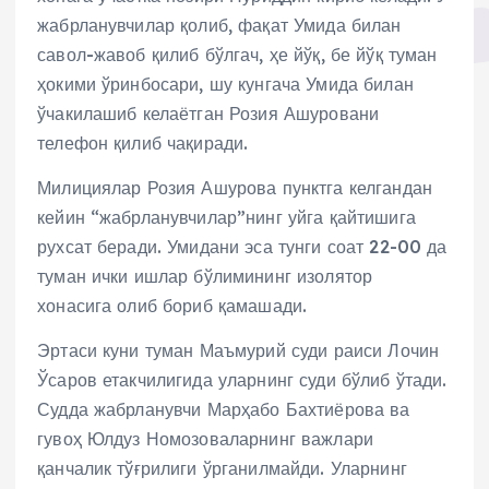
жабрланувчилар қолиб, фақат Умида билан
савол-жавоб қилиб бўлгач, ҳе йўқ, бе йўқ туман
ҳокими ўринбосари, шу кунгача Умида билан
ўчакилашиб келаётган Розия Ашуровани
телефон қилиб чақиради.
Милициялар Розия Ашурова пунктга келгандан
кейин “жабрланувчилар”нинг уйга қайтишига
рухсат беради. Умидани эса тунги соат 22-00 да
туман ички ишлар бўлимининг изолятор
хонасига олиб бориб қамашади.
Эртаси куни туман Маъмурий суди раиси Лочин
Ўсаров етакчилигида уларнинг суди бўлиб ўтади.
Судда жабрланувчи Марҳабо Бахтиёрова ва
гувоҳ Юлдуз Номозоваларнинг важлари
қанчалик тўғрилиги ўрганилмайди. Уларнинг