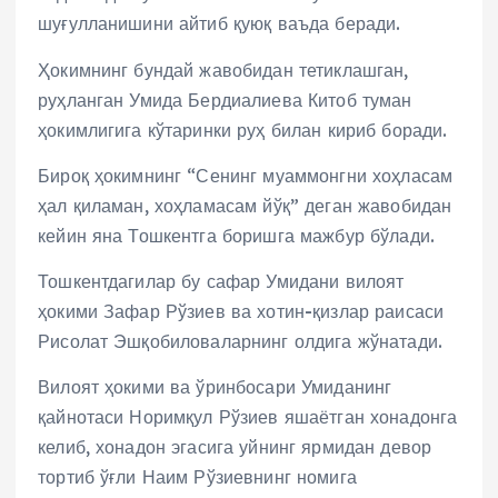
шуғулланишини айтиб қуюқ ваъда беради.
Ҳокимнинг бундай жавобидан тетиклашган,
руҳланган Умида Бердиалиева Китоб туман
ҳокимлигига кўтаринки руҳ билан кириб боради.
Бироқ ҳокимнинг “Сенинг муаммонгни хоҳласам
ҳал қиламан, хоҳламасам йўқ” деган жавобидан
кейин яна Тошкентга боришга мажбур бўлади.
Тошкентдагилар бу сафар Умидани вилоят
ҳокими Зафар Рўзиев ва хотин-қизлар раисаси
Рисолат Эшқобиловаларнинг олдига жўнатади.
Вилоят ҳокими ва ўринбосари Умиданинг
қайнотаси Норимқул Рўзиев яшаётган хонадонга
келиб, хонадон эгасига уйнинг ярмидан девор
тортиб ўғли Наим Рўзиевнинг номига