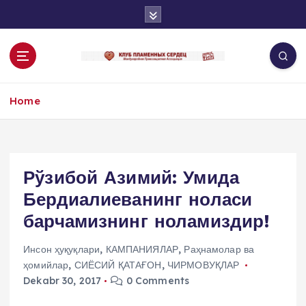
S
k
i
p
t
o
Home
c
o
n
t
e
Рўзибой Азимий: Умида
n
Бердиалиеванинг ноласи
t
барчамизнинг ноламиздир!
Инсон ҳуқуқлари
,
КАМПАНИЯЛАР
,
Раҳнамолар ва
ҳомийлар
,
СИЁСИЙ ҚАТАҒОН
,
ЧИРМОВУҚЛАР
Dekabr 30, 2017
0 Comments