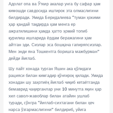
Адолат опа ва Ўткир акалар унга бу сафар ҳам
кимошди савдосида иштирок эта олмаслигини
билдиради. Умида Беридалиева “туман ҳокими
ҳар қандай тақдирда ҳам менга ер
ажратилишини ҳамда ҳатто ҳомий топиб
қурилиш ишларида ёрдам беражагини ҳам
айтган эди. Сизлар эса бошқача гапиряпсизлар.
Мен энди яна Тошкентга боришга мажбурман”
дейди йиғлаб.
Шу пайт хонада турган Яшин ака қўлидаги
рацияси билан кимгадир қўнғироқ қилади. Умида
хонадан шу заҳотиёқ йиғлаб чиқиб кетаётганда
бемаврид чақирганлар уни 10 минутга яқин ҳар
хил савол-жавоблар билан атайин ушлаб
туради, сўнгра “йиғлаб-сихтагани билан ҳеч
нарса ўзгармаслигини” билдириб, уйига