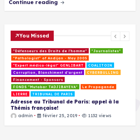
Continue reading
You Missed
"Défenseurs des Droits de l'homme"
"Journalistes"
"Pathologist" of Andijan - Мay 2005
"Еxpert médico-légal" GENLIBART
COALITOIN
Corruption, Blanchiment d'argent
CYBERBULLING
Financement - Sponsors
FONDS "Mutabar TADJIBAYEVA"
Le Propagande
LIERRE
TRIBUNAL DE PARIS
Adresse au Tribunal de Paris: appel à la
Thémis française!
M
E
admin
février 25, 2019
1132 views
a
u