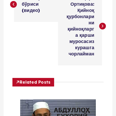
o
бўриси
Ортиқова:
(видео)
Қийноқ
s
қурбонлари
ни
t
қийноқларг
а қарши
m
муросасиз
курашга
e
чорлайман
n
y
Related Posts
u
s