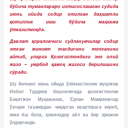
бўйича туманлараро ихтисослашган судида
июнь ойида содир этилган даҳшатли
қотиллик иши бўйича маҳкама
ўтказилмоқда.
Давлат қораловчиси судланувчилар содир
этган жиноят тасдиғини топганини
айтиб, уларга Қозоғистондаги энг олий
жазо – умрбод қамоқ жазоси берилишини
сўради.
Шу йилнинг июнь ойида ўзбекистонлик муҳожир
Ихбол Турдиев бошчилигида қозоғистонлик
Бақитжон Муқажанов, Ерлан Мамреевлар
ўзлари таъмирдан чиқарган квартирага кириб,
икки ёш бола, ҳомиладор аёл ва бир эркакни
ўлдирганди.