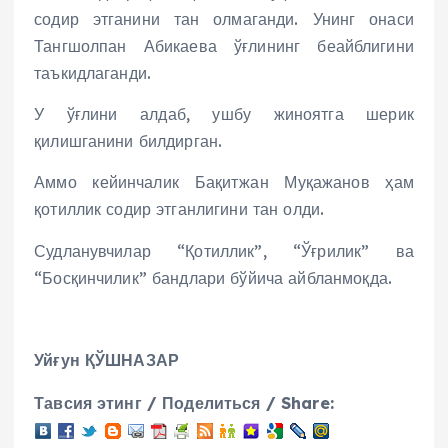
содир этганини тан олмаганди. Унинг онаси
Тангшолпан Абикаева ўғлининг беайблигини
таъкидлаганди.
У ўғлини алдаб, ушбу жиноятга шерик
қилишганини билдирган.
Аммо кейинчалик Бақитжан Муқажанов ҳам
қотиллик содир этганлигини тан олди.
Судланувчилар “Қотиллик”, “Ўғрилик” ва
“Босқинчилик” бандлари бўйича айбланмоқда.
Уйғун ҚЎШНАЗАР
Тавсия этинг / Поделиться / Share: