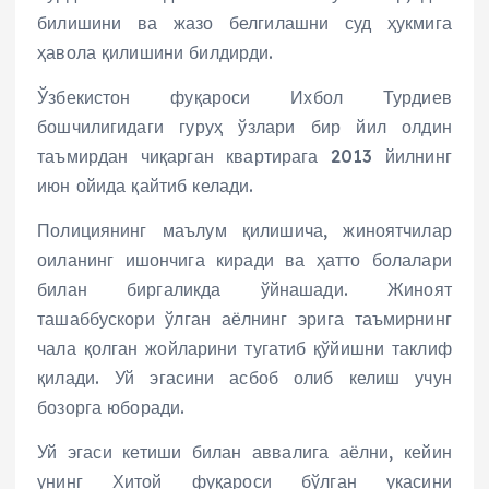
билишини ва жазо белгилашни суд ҳукмига
ҳавола қилишини билдирди.
Ўзбекистон фуқароси Ихбол Турдиев
бошчилигидаги гуруҳ ўзлари бир йил олдин
таъмирдан чиқарган квартирага 2013 йилнинг
июн ойида қайтиб келади.
Полициянинг маълум қилишича, жиноятчилар
оиланинг ишончига киради ва ҳатто болалари
билан биргаликда ўйнашади. Жиноят
ташаббускори ўлган аёлнинг эрига таъмирнинг
чала қолган жойларини тугатиб қўйишни таклиф
қилади. Уй эгасини асбоб олиб келиш учун
бозорга юборади.
Уй эгаси кетиши билан аввалига аёлни, кейин
унинг Хитой фуқароси бўлган укасини