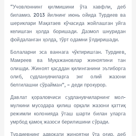
“Учовлоннинг қилмишини ўта хавфли, деб
биламиз. 2013 йилнинг июнь ойида Турдиев ва
шериклари Мақатаев кўчасида жойлашган уйга
келишган ҳолда боришади. Дазмол шнуридан
фойдаланган ҳолда, тўрт одамни ўлдиришади.
Болаларни эса ваннага чўктиришган. Турдиев,
Мамреев ва Муқажановлар жиноятини тан
олишди. Жиноят қасддан қилинганини эътиборга
олиб, судланувчиларга энг олий жазони
белгилашни сўрайман”, – деди прокурор.
Давлат қораловчиси судланувчиларнинг мол-
мулкини мусодара қилиш орқали жазони қаттиқ
режимли колонияда ўташ шарти билан уларга
умрбод қамоқ жазоси берилишини сўради.
Турдиевнинг адвокати жиноятни ўта оғир, деб