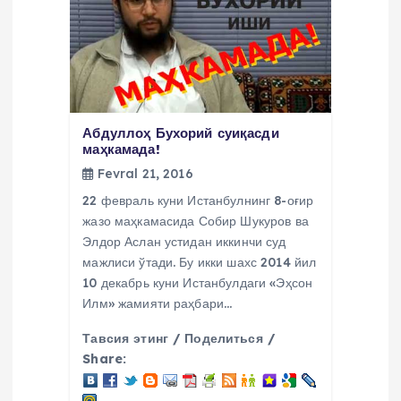
i
Абдуллоҳ Бухорий суиқасди
маҳкамада!
Fevral 21, 2016
22 февраль куни Истанбулнинг 8-оғир
жазо маҳкамасида Собир Шукуров ва
Элдор Аслан устидан иккинчи суд
мажлиси ўтади. Бу икки шахс 2014 йил
10 декабрь куни Истанбулдаги «Эҳсон
Илм» жамияти раҳбари…
Тавсия этинг / Поделиться /
Share: