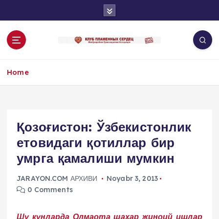
S
k
i
p
t
o
Home
c
o
n
t
e
Қозоғистон: Ўзбекистонлик
n
етовидаги қотиллар бир
t
умрга қамалиши мумкин
JARAYON.COM АРХИВИ
Noyabr 3, 2013
0 Comments
Шу кунларда Олмаота шаҳар жиноий ишлар