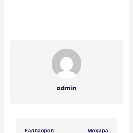
admin
P
Ғаллаорол
Моҳира