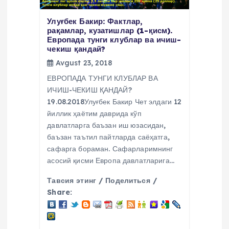
Улуғбек Бакир: Фактлар,
рақамлар, кузатишлар (1-қисм).
Европада тунги клублар ва ичиш-
чекиш қандай?
Avgust 23, 2018
ЕВРОПАДА ТУНГИ КЛУБЛАР ВА
ИЧИШ-ЧЕКИШ ҚАНДАЙ?
19.08.2018Улуғбек Бакир Чет элдаги 12
йиллик ҳаётим даврида кўп
давлатларга баъзан иш юзасидан,
баъзан таътил пайтларда саёҳатга,
сафарга бораман. Сафарларимнинг
асосий қисми Европа давлатларига…
Тавсия этинг / Поделиться /
Share: