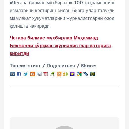
«Чегара билмас мухбирлар» 100 қаҳрамоннинг
исмларини келтириш билан бирга улар талуқли
мамлакат ҳукуматларини журналистларни озод
қилишга чақиради.
Чегара билмас мухбирлар Муҳаммад
Бекжонни қўрқмас журналистлар қаторига
киритди
Тавсия этинг / Поделиться / Share: