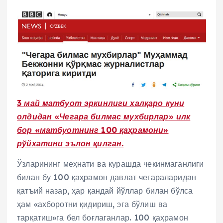
3 май матбуот эркинлиги халқаро куни
олдидан «Чегара билмас мухбирлар» илк
бор «матбуотнинг 100 қаҳрамони»
рўйхатини эълон қилган.
Ўзларининг меҳнати ва курашда чекинмаганлиги
билан бу 100 қаҳрамон давлат чегараларидан
қатъий назар, ҳар қандай йўллар билан бўлса
ҳам «ахборотни қидириш, эга бўлиш ва
тарқатиш»га бел боғлаганлар. 100 қаҳрамон