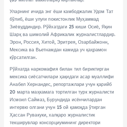
Уларнинг ичида энг ёши камбоджалик Удом Тат
бўлиб, ёши улуғи покистонлик Муҳаммад
Зиёвуддиндир. Рўйхатдаги 25 киши Осиё, Яқин
Шарқ ва шимолий Африкалик журналистлардир.
Эрон, Россия, Хитой, Эритрея, Озарбайжонн,
Мексика ва Вьетнамдан камида уч қаҳрамон
кўрсатилган.
Рўйхатда наркомафия билан тил бириктирган
мексика сиёсатчилари ҳақидаги асар муаллифи
Анабел Хернандес, репортажлари учун қарийб
20 марта маҳкамага тортилган турк журналисти
Исмоил Саймаз, Бурундида исёнчилардан
интервю олгани учун 15 ой қамоқда ўтирган
Ҳассан Рувакуки, халқаро журналистик
текширувлар консорциумининг директори