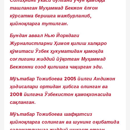
Солиҳнинг укаси бўлгани учун қамоққа
ташланган Муҳаммад Бекжон ёлғон
кўрсатма беришга мажбурланиб,
қийноқларга тутилган.
Бундан аввал Нью Йоркдаги
Журналистларни Ҳимоя қилиш халқаро
қўмитаси Ўзбек ҳукуматидан қамоқда
соғлигини жиддий йўқотган Муҳаммад
Бекжонни озод қилишга чақирган эди.
Мўътабар Тожибоева 2005 йилги Андижон
ҳодисалари ортидан ҳибсга олинган ва
2008 йилгача Ўзбекистон қамоқхонасида
сақланган.
Мўътабар Тожибоева шафқатсиз
қийноқларга солинган ва шунинг оқибатида
саломатлигига жиддий шикаст етган.