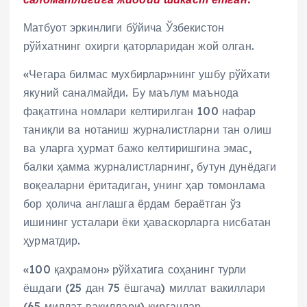
Матбуот эркинлиги бўйича Ўзбекистон
рўйхатнинг охирги қаторларидан жой олган.
«Чегара билмас мухбирлар»нинг ушбу рўйхати
якуний саналмайди. Бу маълум маънода
фақатгина номлари келтирилган 100 нафар
таниқли ва нотаниш журналистларни тан олиш
ва уларга ҳурмат бажо келтиришгина эмас,
балки ҳамма журналистларнинг, бутун дунёдаги
воқеаларни ёритадиган, унинг ҳар томонлама
бор ҳолича англашга ёрдам бераётган ўз
ишининг усталари ёки ҳаваскорларга нисбатан
ҳурматдир.
«100 қаҳрамон» рўйхатига соҳанинг турли
ёшдаги (25 дан 75 ёшгача) миллат вакиллари
(65 миллат вакиллари) кирганлар.