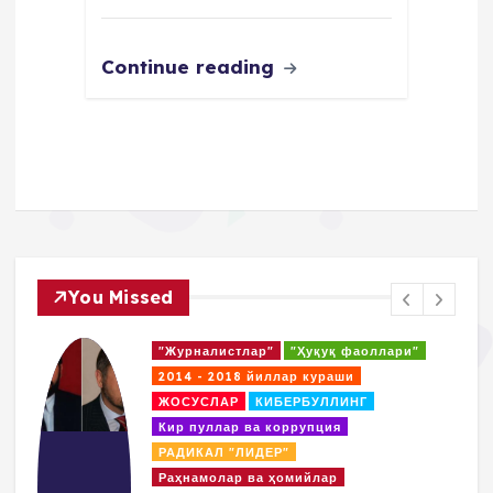
Continue reading
You Missed
"Журналистлар"
"Ҳуқуқ фаоллари"
2014 - 2018 йиллар кураши
ЖОСУСЛАР
КИБЕРБУЛЛИНГ
Кир пуллар ва коррупция
РАДИКАЛ "ЛИДЕР"
Раҳнамолар ва ҳомийлар