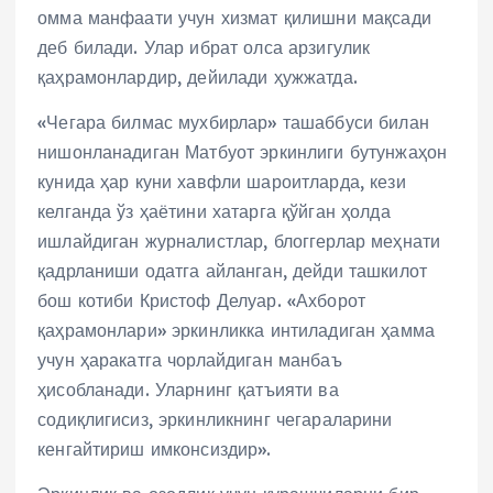
омма манфаати учун хизмат қилишни мақсади
деб билади. Улар ибрат олса арзигулик
қаҳрамонлардир, дейилади ҳужжатда.
«Чегара билмас мухбирлар» ташаббуси билан
нишонланадиган Матбуот эркинлиги бутунжаҳон
кунида ҳар куни хавфли шароитларда, кези
келганда ўз ҳаётини хатарга қўйган ҳолда
ишлайдиган журналистлар, блоггерлар меҳнати
қадрланиши одатга айланган, дейди ташкилот
бош котиби Кристоф Делуар. «Ахборот
қаҳрамонлари» эркинликка интиладиган ҳамма
учун ҳаракатга чорлайдиган манбаъ
ҳисобланади. Уларнинг қатъияти ва
содиқлигисиз, эркинликнинг чегараларини
кенгайтириш имконсиздир».