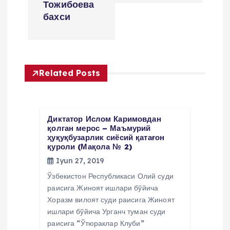
Тожибоева
e
бахси
n
y
Related Posts
u
s
Диктатор Ислом Каримовдан
қолган мерос – Маъмурий
ҳуқуқбузарлик сиёсий қатағон
i
қуроли (Мақола № 2)
Iyun 27, 2019
Ўзбекистон Республикаси Олий суди
раисига Жиноят ишлари бўйича
Хоразм вилоят суди раисига Жиноят
ишлари бўйича Урганч туман суди
раисига “Ўтюраклар Клуби”