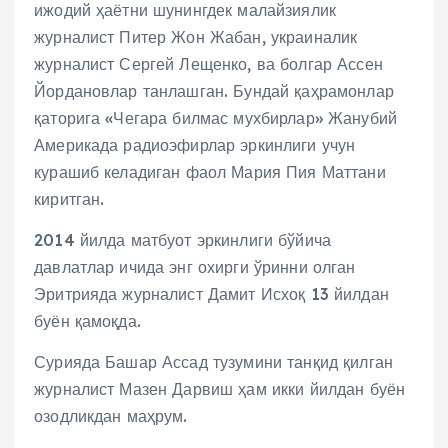
ижодий ҳаётни шунингдек малайзиялик
журналист Питер Жон Жабан, украиналик
журналист Сергей Лещенко, ва болгар Ассен
Йордановлар танлашган. Бундай қаҳрамонлар
қаторига «Чегара билмас мухбирлар» Жанубий
Америкада радиоэфирлар эркинлиги учун
курашиб келадиган фаол Мария Пия Маттани
киритган.
2014 йилда матбуот эркинлиги бўйича
давлатлар ичида энг охирги ўринни олган
Эритрияда журналист Дамит Исхоқ 13 йилдан
буён қамоқда.
Сурияда Башар Ассад тузумини танқид қилган
журналист Мазен Дарвиш ҳам икки йилдан буён
озодликдан маҳрум.