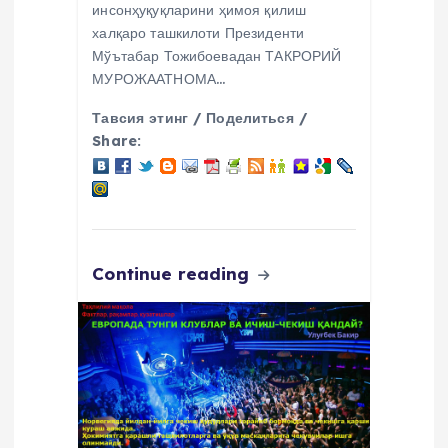
инсонҳуқуқларини ҳимоя қилиш
халқаро ташкилоти Президенти
Мўътабар Тожибоевадан ТАКРОРИЙ
МУРОЖААТНОМА…
Тавсия этинг / Поделиться /
Share:
Continue reading