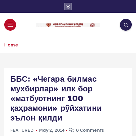
S
k
i
p
t
o
Home
c
o
n
t
e
ББС: «Чегара билмас
n
мухбирлар» илк бор
t
«матбуотнинг 100
қаҳрамони» рўйхатини
эълон қилди
FEATURED
May 2, 2014
0 Comments