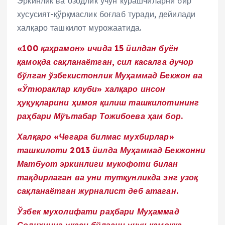
Эркинлик ва озодлик учун курашчиларни бир
хусусият-қўрқмаслик боғлаб туради, дейилади
халқаро ташкилот мурожаатида.
«100 қаҳрамон» ичида 15 йилдан буён
қамоқда сақланаётган, сил касалга дучор
бўлган ўзбекистонлик Муҳаммад Бекжон ва
«Ўтюраклар клуби» халқаро инсон
ҳуқуқларини ҳимоя қилиш ташкилотининг
раҳбари Мўътабар Тожибоева ҳам бор.
Халқаро «Чегара билмас мухбирлар»
ташкилоти 2013 йилда Муҳаммад Бекжонни
Матбуот эркинлиги мукофоти билан
тақдирлаган ва уни тутқунликда энг узоқ
сақланаётган журналист деб атаган.
Ўзбек мухолифати раҳбари Муҳаммад