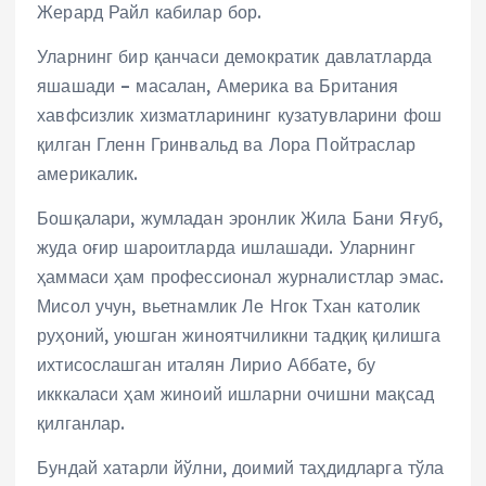
Жерард Райл кабилар бор.
Уларнинг бир қанчаси демократик давлатларда
яшашади – масалан, Америка ва Британия
хавфсизлик хизматларининг кузатувларини фош
қилган Гленн Гринвальд ва Лора Пойтраслар
америкалик.
Бошқалари, жумладан эронлик Жила Бани Яғуб,
жуда оғир шароитларда ишлашади. Уларнинг
ҳаммаси ҳам профессионал журналистлар эмас.
Мисол учун, вьетнамлик Ле Нгок Тхан католик
руҳоний, уюшган жиноятчиликни тадқиқ қилишга
ихтисослашган италян Лирио Аббате, бу
икккаласи ҳам жиноий ишларни очишни мақсад
қилганлар.
Бундай хатарли йўлни, доимий таҳдидларга тўла