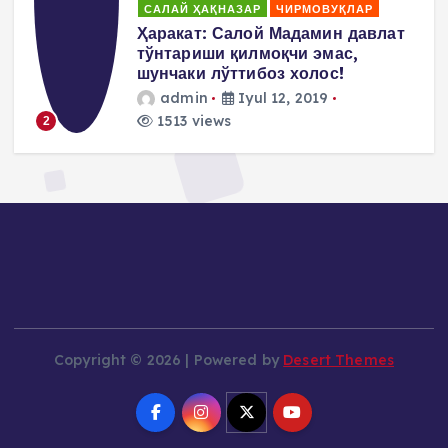
САЛАЙ ҲАҚНАЗАР
ЧИРМОВУҚЛАР
д
Ҳаракат: Салой Мадамин давлат
тўнтариши қилмоқчи эмас,
шунчаки лўттибоз холос!
admin
Iyul 12, 2019
1513 views
2
Copyright © 2026 | Powered by
Desert Themes