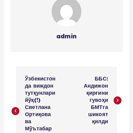
admin
P
Ўзбекистон
ББС:
o
да виждон
Андижон
тутқунлари
қирғини
s
йўқ(!)
гувоҳи
Светлана
БМТга
t
Ортиқова
шикоят
ва
қилди
m
Мўътабар