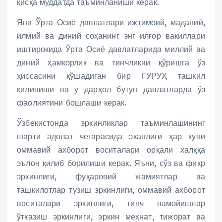
қисқа муддатда таъминланиши керак.
Яна Ўрта Осиё давлатлари ижтимоий, маданий,
илмий ва диний соҳанинг энг илғор вакиллари
иштирокида Ўрта Осиё давлатларида миллий ва
диний ҳамкорлик ва тинчликни қўришга ўз
ҳиссасини қўшадиган бир ГУРУҲ ташкил
қилиниши ва у дарҳол бутун давлатларда ўз
фаолиятини бошлаши керак.
Ўзбекистонда эркинликлар таъминлашининг
шарти адолат чегарасида эканлиги ҳар куни
оммавий ахборот воситалари орқали халққа
эълон қилиб борилиши керак. Яъни, сўз ва фикр
эркинлиги, фуқаровий жамиятлар ва
ташкилотлар тузиш эркинлиги, оммавий ахборот
воситалари эркинлиги, тинч намойишлар
ўтказиш эркинлиги, эркин меҳнат, тижорат ва