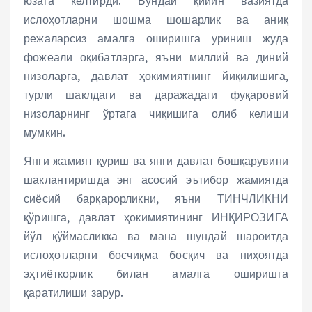
юзага келтирди. Бундай қийин вазиятда
ислоҳотларни шошма шошарлик ва аниқ
режаларсиз амалга оширишга уриниш жуда
фожеали оқибатларга, яъни миллий ва диний
низоларга, давлат ҳокимиятнинг йиқилишига,
турли шаклдаги ва даражадаги фуқаровий
низоларнинг ўртага чиқишига олиб келиши
мумкин.
Янги жамият қуриш ва янги давлат бошқарувини
шаклантиришда энг асосий эътибор жамиятда
сиёсий барқарорликни, яъни ТИНЧЛИКНИ
қўришга, давлат ҳокимиятининг ИНҚИРОЗИГА
йўл қўймасликка ва мана шундай шароитда
ислоҳотларни босчиқма босқич ва ниҳоятда
эҳтиёткорлик билан амалга оширишга
қаратилиши зарур.