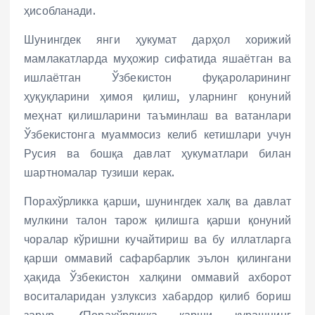
ҳисобланади.
Шунингдек янги ҳукумат дарҳол хорижий
мамлакатларда муҳожир сифатида яшаётган ва
ишлаётган Ўзбекистон фуқароларининг
ҳуқуқларини ҳимоя қилиш, уларнинг қонуний
меҳнат қилишларини таъминлаш ва ватанлари
Ўзбекистонга муаммосиз келиб кетишлари учун
Русия ва бошқа давлат ҳукуматлари билан
шартномалар тузиши керак.
Порахўрликка қарши, шунингдек халқ ва давлат
мулкини талон тарож қилишга қарши қонуний
чоралар кўришни кучайтириш ва бу иллатларга
қарши оммавий сафарбарлик эълон қилингани
ҳақида Ўзбекистон халқини оммавий ахборот
воситаларидан узлуксиз хабардор қилиб бориш
зарур. (Порахўрликка қарши курашнинг