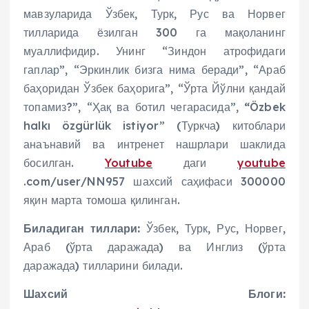
мавзуларида Ўзбек, Турк, Рус ва Норвег
тилларида ёзилган 300 га мақоланинг
муаллифидир. Унинг “Зиндон атрофидаги
гаплар”, “Эркинлик бизга нима беради”, “Араб
баҳоридан Ўзбек баҳорига”, “Ўрта Йўлни қандай
топамиз?”, “Ҳақ ва ботил чегарасида”,
“
Özbek
halkı özgürlük istiyor” (Туркча) китоблари
анаънавий ва интренет нашрлари шаклида
босилган.
Youtube
даги
youtube
.com/user/NN957 шахсий саҳифаси 300000
яқин марта томоша қилинган.
Биладиган тиллари:
Ўзбек, Турк, Рус, Норвег,
Араб (ўрта даражада) ва Инглиз (ўрта
даражада) тилларини билади.
Шахсий Блоги: