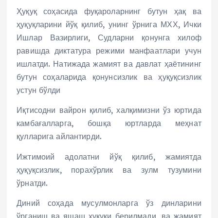
Ҳуқуқ соҳасида фуқароларнинг бутун ҳақ ва
ҳуқуқларини йўқ қилиб, унинг ўрнига МХХ, Ички
Ишлар Вазирлиги, Судларни қонунга хилоф
равишда диктатура режими манфаатлари учун
ишлатди. Натижада жамият ва давлат ҳаётининг
бутун соҳаларида қонунсизлик ва ҳуқуқсизлик
устун бўлди
Иқтисодни вайрон қилиб, халқимизни ўз юртида
камбағалларга, бошқа юртларда меҳнат
қулларига айлантирди.
Ижтимоий адолатни йўқ қилиб, жамиятда
ҳуқуқсизлик, порахўрлик ва зулм тузумини
ўрнатди.
Диний соҳада мусулмонларга ўз динларини
ўрганиш ва яшаш ҳуқуқи берилмади, ва жамият