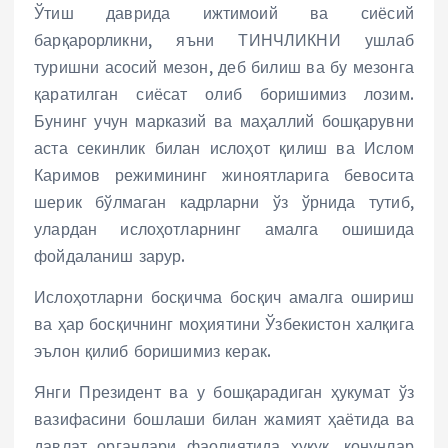
Ўтиш даврида ижтимоий ва сиёсий
барқарорликни, яъни ТИНЧЛИКНИ ушлаб
туришни асосий мезон, деб билиш ва бу мезонга
қаратилган сиёсат олиб боришимиз лозим.
Бунинг учун марказий ва маҳаллий бошқарувни
аста секинлик билан ислоҳот қилиш ва Ислом
Каримов режимининг жиноятларига бевосита
шерик бўлмаган кадрларни ўз ўрнида тутиб,
улардан ислоҳотларнинг амалга ошишида
фойдаланиш зарур.
Ислоҳотларни босқичма босқич амалга ошириш
ва ҳар босқичнинг моҳиятини Ўзбекистон халқига
эълон қилиб боришимиз керак.
Янги Президент ва у бошқарадиган ҳукумат ўз
вазифасини бошлаши билан жамият ҳаётида ва
давлат органлари фаолиятида ҳуқуқ, қонунлар