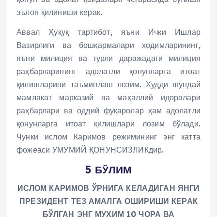
эълон қилиниши керак.
Аввал Ҳуқуқ тартибот, яъни Ички Ишлар
Вазирлиги ва бошқармалари ходимларининг,
яъни милиция ва турли даражадаги милиция
раҳбарларининг адолатли қонунларга итоат
қилишларини таъминлаш лозим. Худди шундай
мамлакат марказий ва маҳаллий идоралари
раҳбарлари ва оддий фуқаролар ҳам адолатли
қонунларга итоат қилишлари лозим бўлади.
Чунки ислом Каримов режимининг энг катта
фожеаси УМУМИЙ ҚОНУНСИЗЛИКдир.
5 БЎЛИМ
ИСЛОМ КАРИМОВ ЎРНИГА КЕЛАДИГАН ЯНГИ
ПРЕЗИДЕНТ ТЕЗ АМАЛГА ОШИРИШИ КЕРАК
БЎЛГАН ЭНГ МУҲИМ 10 ЧОРА ВА