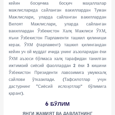
кейин босқичма босқич маҳаллалар
мажлисларида сайланган вакиллардан Туман
Мажлислари, уларда сайланган вакиллардан
Вилоят Мажлислари, уларда сайланган
вакиллардан Ўзбекистон Халқ Мажлиси ЎХМ,
яъни Ўзбекистон Парламенти ташкил қилиниши
керак. ЎХМ (парламент) ташкил қилингандан
кейин уч ой муддат ичида унинг аъзоларидан ёки
ЎХМ аъзоси бўлмаса халқ тарафидан танилган
ижтимоий сиёсий фаоллардан 2 ёки 3 кишини
Ўзбекистон Президенти лавозимига умумхалқ
сайлови ўтказилади. (Тафсилотлар учун
дастурнинг “Сиёсий ислоҳотлар” бўлимига
қаранг).
6 БЎЛИМ
ЯНГИ ЖАМИЯТ ВА ДАВЛАТНИНГ