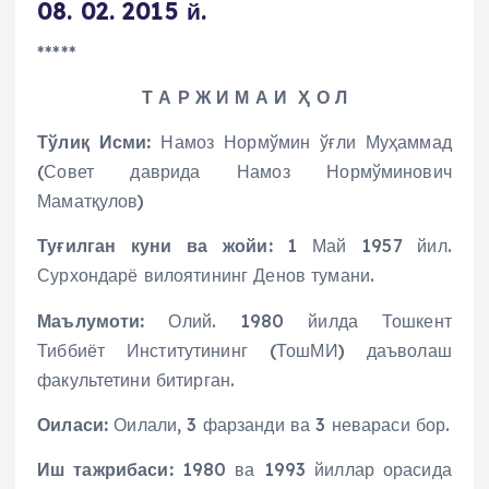
08. 02. 2015 й.
*****
Т А Р Ж И М А И Ҳ О Л
Тўлиқ Исми:
Намоз Нормўмин ўғли Муҳаммад
(Совет даврида Намоз Нормўминович
Маматқулов)
Туғилган куни ва жойи:
1 Май 1957 йил.
Сурхондарё вилоятининг Денов тумани.
Маълумоти:
Олий. 1980 йилда Тошкент
Тиббиёт Институтининг (ТошМИ) даъволаш
факультетини битирган.
Оиласи:
Оилали, 3 фарзанди ва 3 невараси бор.
Иш тажрибаси:
1980 ва 1993 йиллар орасида