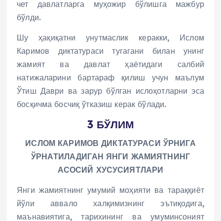
чет давлатларга муҳожир бўлишга мажбур
бўлди.
Шу ҳақиқатни унутмаслик керакки, Ислом
Каримов диктатураси тугагани билан унинг
жамият ва давлат ҳаётидаги салбий
натижаларини бартараф қилиш учун маълум
Ўтиш Даври ва зарур бўлган ислоҳотларни эса
босқичма босчиқ ўтказиш керак бўлади.
3 БЎЛИМ
ИСЛОМ КАРИМОВ ДИКТАТУРАСИ ЎРНИГА
ЎРНАТИЛАДИГАН ЯНГИ ЖАМИЯТНИНГ
АСОСИЙ ХУСУСИЯТЛАРИ
Янги жамиятнинг умумий моҳияти ва тараққиёт
йўли аввало халқимизнинг эътиқодига,
маънавиятига, тарихининг ва умуминсоният