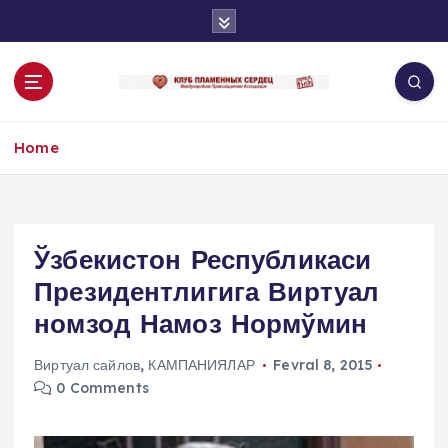
S
k
i
p
t
o
Home
c
o
n
t
e
Ўзбекистон Республикаси
n
Президентлигига Виртуал
t
номзод Намоз Нормўмин
Виртуал сайлов
,
КАМПАНИЯЛАР
Fevral 8, 2015
0 Comments