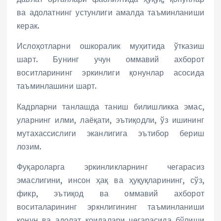
ва адолатнинг устунлиги амалда таъминланиши
керак.
Ислоҳотларни ошкоралик муҳитида ўтказиш
шарт. Бунинг учун оммавий ахборот
воситларининг эркинлиги қонунлар асосида
таъминлашини шарт.
Кадрларни танлашда таниш билишликка эмас,
уларнинг илми, лаёқати, эътиқодли, ўз ишининг
мутахассислиги эканлигига эътибор бериш
лозим.
Фуқароларга эркинликларнинг чегарасиз
эмаслигини, инсон ҳақ ва ҳуқуқларининг, сўз,
фикр, эътиқод ва оммавий ахборот
воситаларининг эркнлигининг таъминланиши
қонун ва адолат қоидалари чегарасида бўлиши