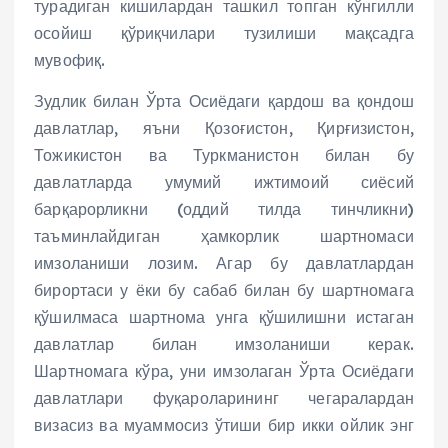
турадиган кишилардан ташкил топган кўнгилли
осойиш қўриқчилари тузилиши мақсадга
мувофиқ.
Зудлик билан Ўрта Осиёдаги қардош ва қондош
давлатлар, яъни Қозоғистон, Қирғизистон,
Тожикистон ва Туркманистон билан бу
давлатларда умумий ижтимоий сиёсий
барқарорликни (оддий тилда тинчликни)
таъминлайдиган ҳамкорлик шартномаси
имзоланиши лозим. Агар бу давлатлардан
бирортаси у ёки бу сабаб билан бу шартномага
қўшилмаса шартнома унга қўшилишни истаган
давлатлар билан имзоланиши керак.
Шартномага кўра, уни имзолаган Ўрта Осиёдаги
давлатлари фуқароларининг чегаралардан
визасиз ва муаммосиз ўтиши бир икки ойлик энг