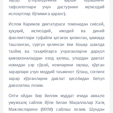
тафсилотлари учун дастурнинг иқтисодий
ислоҳотлар бўлимига қаранг).
Ислом Каримов диктатураси томонидан сиёсий,
ҳуқуқий, иқтисодий, ижодий ва диний
фаолиятлари туфайли қатағон қилинган, қамоққа
ташланган, сургун қилинган ёки бошқа шаклда
тазйиқ ва таъқибларга учраганларни дарҳол
қамоқхоналардан озод қилиш, улардан давлат
номидан узр сўраб, номларини оқлаш, кўрган
зарарлари учун моддий таъминот тўлаш, соғлиғи
зарар кўрганларни давлат ҳисобидан бепул
даволатиш лозим.
Олти ойдан бир йиллик муддат ичида аввало
умумхалқ сайлов йўли билан Маҳаллалар Халқ
Мажлисларини (МХМ) сайлаш лозим. Шундан