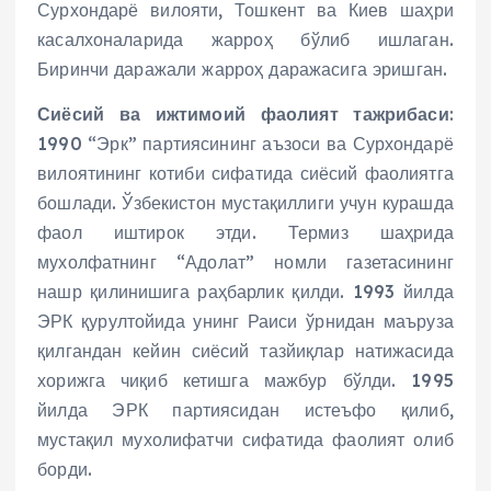
Сурхондарё вилояти, Тошкент ва Киев шаҳри
касалхоналарида жарроҳ бўлиб ишлаган.
Биринчи даражали жарроҳ даражасига эришган.
Сиёсий ва ижтимоий фаолият тажрибаси
:
1990 “Эрк” партиясининг аъзоси ва Сурхондарё
вилоятининг котиби сифатида сиёсий фаолиятга
бошлади. Ўзбекистон мустақиллиги учун курашда
фаол иштирок этди. Термиз шаҳрида
мухолфатнинг “Адолат” номли газетасининг
нашр қилинишига раҳбарлик қилди. 1993 йилда
ЭРК қурултойида унинг Раиси ўрнидан маъруза
қилгандан кейин сиёсий тазйиқлар натижасида
хорижга чиқиб кетишга мажбур бўлди. 1995
йилда ЭРК партиясидан истеъфо қилиб,
мустақил мухолифатчи сифатида фаолият олиб
борди.