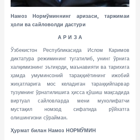
Намоз Нормўминнинг аризаси, таржимаи
ҳ
оли ва сайловолди дастур
и
А Р И З А
Ўзбекистон Республикасида Ислом Каримов
диктатура режимининг тугатилиб, унинг ўрнига
халқимизнинг эътиқоди, маънавияти ва тарихига
ҳамда умуминсоний тараққиётининг ижобий
жиҳатларига мос келадиган тараққийпарвар
тузумнинг ўрнатилишига ҳисса қўшиш мақсадида
виртуал сайловларда мени мухолифатчи
мустақил номзод сифатида рўйхатга
олишингизни сўрайман.
Ҳурмат билан
Намоз НОРМЎМИН