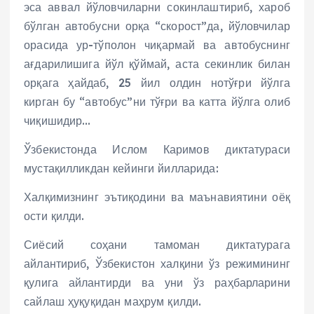
эса аввал йўловчиларни сокинлаштириб, хароб
бўлган автобусни орқа “скорост”да, йўловчилар
орасида ур-тўполон чиқармай ва автобуснинг
ағдарилишига йўл қўймай, аста секинлик билан
орқага ҳайдаб, 25 йил олдин нотўғри йўлга
кирган бу “автобус”ни тўғри ва катта йўлга олиб
чиқишидир…
Ўзбекистонда Ислом Каримов диктатураси
мустақилликдан кейинги йилларида:
Халқимизнинг эътиқодини ва маънавиятини оёқ
ости қилди.
Сиёсий соҳани тамоман диктатурага
айлантириб, Ўзбекистон халқини ўз режимининг
қулига айлантирди ва уни ўз раҳбарларини
сайлаш ҳуқуқидан маҳрум қилди.