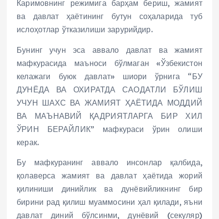
Каримовнинг режимига барҳам бериш, жамият
ва давлат ҳаётининг бутун соҳаларида туб
ислоҳотлар ўтказилиши зарурийдир.
Бунинг учун эса аввало давлат ва жамият
мафкурасида маъноси бўлмаган «Ўзбекистон
келажаги буюк давлат» шиори ўрнига “БУ
ДУНЁДА ВА ОХИРАТДА САОДАТЛИ БЎЛИШ
УЧУН ШАХС ВА ЖАМИЯТ ҲАЁТИДА МОДДИЙ
ВА МАЪНАВИЙ ҚАДРИЯТЛАРГА БИР ХИЛ
ЎРИН БЕРАЙЛИК” мафкураси ўрин олиши
керак.
Бу мафкуранинг аввало инсонлар қалбида,
қолаверса жамият ва давлат ҳаётида жорий
қилиниши динийлик ва дунёвийликнинг бир
бирини рад қилиш муаммосини ҳал қилади, яъни
давлат диний бўлсинми, дунёвий (секуляр)