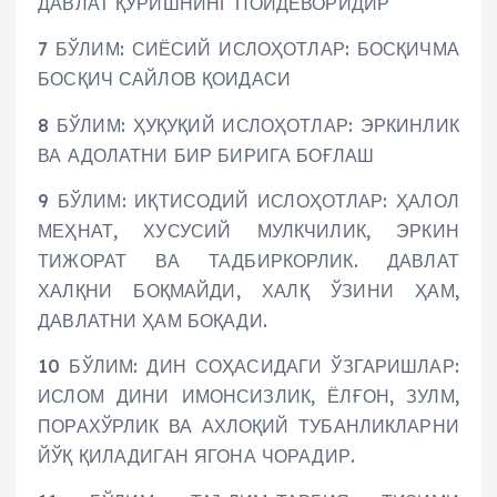
ДАВЛАТ ҚУРИШНИНГ ПОЙДЕВОРИДИР
7 БЎЛИМ: СИЁСИЙ ИСЛОҲОТЛАР: БОСҚИЧМА
БОСҚИЧ САЙЛОВ ҚОИДАСИ
8 БЎЛИМ: ҲУҚУҚИЙ ИСЛОҲОТЛАР: ЭРКИНЛИК
ВА АДОЛАТНИ БИР БИРИГА БОҒЛАШ
9 БЎЛИМ: ИҚТИСОДИЙ ИСЛОҲОТЛАР: ҲАЛОЛ
МЕҲНАТ, ХУСУСИЙ МУЛКЧИЛИК, ЭРКИН
ТИЖОРАТ ВА ТАДБИРКОРЛИК. ДАВЛАТ
ХАЛҚНИ БОҚМАЙДИ, ХАЛҚ ЎЗИНИ ҲАМ,
ДАВЛАТНИ ҲАМ БОҚАДИ.
10 БЎЛИМ: ДИН СОҲАСИДАГИ ЎЗГАРИШЛАР:
ИСЛОМ ДИНИ ИМОНСИЗЛИК, ЁЛҒОН, ЗУЛМ,
ПОРАХЎРЛИК ВА АХЛОҚИЙ ТУБАНЛИКЛАРНИ
ЙЎҚ ҚИЛАДИГАН ЯГОНА ЧОРАДИР.