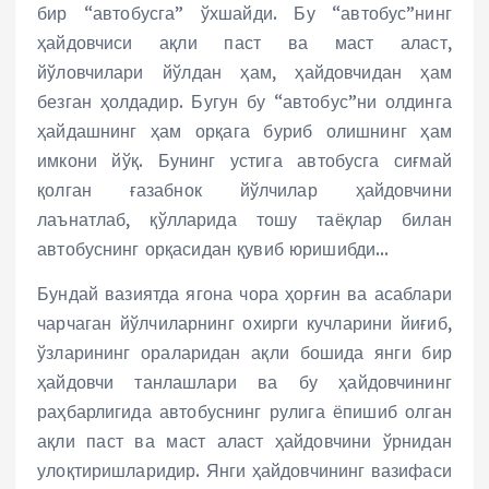
бир “автобусга” ўхшайди. Бу “автобус”нинг
ҳайдовчиси ақли паст ва маст аласт,
йўловчилари йўлдан ҳам, ҳайдовчидан ҳам
безган ҳолдадир. Бугун бу “автобус”ни олдинга
ҳайдашнинг ҳам орқага буриб олишнинг ҳам
имкони йўқ. Бунинг устига автобусга сиғмай
қолган ғазабнок йўлчилар ҳайдовчини
лаънатлаб, қўлларида тошу таёқлар билан
автобуснинг орқасидан қувиб юришибди…
Бундай вазиятда ягона чора ҳорғин ва асаблари
чарчаган йўлчиларнинг охирги кучларини йиғиб,
ўзларининг ораларидан ақли бошида янги бир
ҳайдовчи танлашлари ва бу ҳайдовчининг
раҳбарлигида автобуснинг рулига ёпишиб олган
ақли паст ва маст аласт ҳайдовчини ўрнидан
улоқтиришларидир. Янги ҳайдовчининг вазифаси