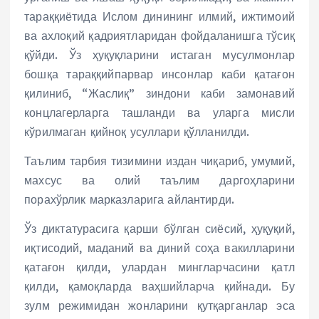
тараққиётида Ислом динининг илмий, ижтимоий
ва ахлоқий қадриятларидан фойдаланишга тўсиқ
қўйди. Ўз ҳуқуқларини истаган мусулмонлар
бошқа тараққийпарвар инсонлар каби қатағон
қилиниб, “Жаслиқ” зиндони каби замонавий
концлагерларга ташланди ва уларга мисли
кўрилмаган қийноқ усуллари қўлланилди.
Таълим тарбия тизимини издан чиқариб, умумий,
махсус ва олий таълим даргоҳларини
порахўрлик марказларига айлантирди.
Ўз диктатурасига қарши бўлган сиёсий, ҳуқуқий,
иқтисодий, маданий ва диний соҳа вакилларини
қатағон қилди, улардан мингларчасини қатл
қилди, қамоқларда ваҳшийларча қийнади. Бу
зулм режимидан жонларини қутқарганлар эса