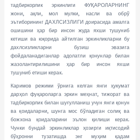
тадбиркорлик эркинлиги ФУҚАРОЛАРНИНГ
жони, ақли, мол мулки, насли ва обрў
эътиборининг ДАХЛСИЗЛИГИ доирасида амалга
ошишини ҳар бир инсон жуда яхши тушуниб
кетиши ва юқорида айтилган эркинликларни бу
дахлсизликларни бузиш эвазига
фойдаланадиганлар адолатли қонунлар билан
жазолантирилишини ҳар бир инсон яхши
тушуниб етиши керак.
Каримов режими ўрнига келган янги ҳукумат
дарҳол фуқароларга эркин меҳнат, тижорат ва
тадбиркорлик билан шуғулланиш учун янги қонун
ва қоидаларни, шунга мос бўладиган солиқ ва
божхона қоидаларини эълон қилиши керак.
Чунки бундай эркинликлар ҳозирги иқтисодий
бўҳронни тузатишда энг муҳим қадам