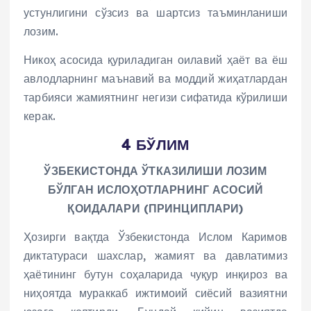
устунлигини сўзсиз ва шартсиз таъминланиши
лозим.
Никоҳ асосида қуриладиган оилавий ҳаёт ва ёш
авлодларнинг маънавий ва моддий жиҳатлардан
тарбияси жамиятнинг негизи сифатида кўрилиши
керак.
4 БЎЛИМ
ЎЗБЕКИСТОНДА ЎТКАЗИЛИШИ ЛОЗИМ
БЎЛГАН ИСЛОҲОТЛАРНИНГ АСОСИЙ
ҚОИДАЛАРИ (ПРИНЦИПЛАРИ)
Ҳозирги вақтда Ўзбекистонда Ислом Каримов
диктатураси шахслар, жамият ва давлатимиз
ҳаётининг бутун соҳаларида чуқур инқироз ва
ниҳоятда мураккаб ижтимоий сиёсий вазиятни