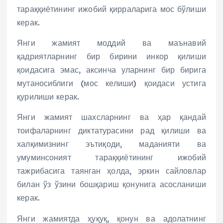
тараққиётининг ижобий қирраларига мос бўлиши
керак.
Янги жамият моддий ва маънавий
қадриятларнинг бир бирини инкор қилиши
қоидасига эмас, аксинча уларнинг бир бирига
мутаносиблиги (мос келиши) қоидаси устига
қурилиши керак.
Янги жамият шахсларнинг ва ҳар қандай
тоифаларнинг диктатурасини рад қилиши ва
халқимизнинг эътиқоди, маданияти ва
умуминсоният тараққиётининг ижобий
тажрибасига таянган ҳолда, эркин сайловлар
билан ўз ўзини бошқариш қонунига асосланиши
керак.
Янги жамиятда ҳуқуқ, қонун ва адолатнинг