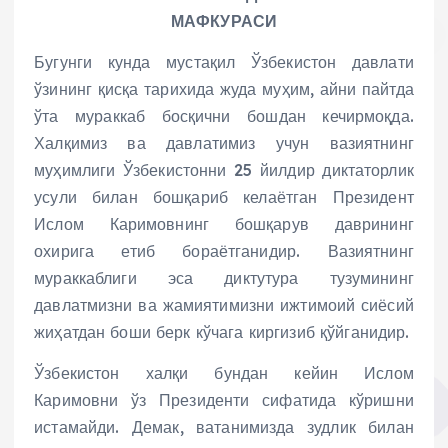
МАФКУРАСИ
Бугунги кунда мустақил Ўзбекистон давлати
ўзининг қисқа тарихида жуда муҳим, айни пайтда
ўта мураккаб босқични бошдан кечирмоқда.
Халқимиз ва давлатимиз учун вазиятнинг
муҳимлиги Ўзбекистонни 25 йилдир диктаторлик
усули билан бошқариб келаётган Президент
Ислом Каримовнинг бошқарув даврининг
охирига етиб бораётганидир. Вазиятнинг
мураккаблиги эса диктутура тузумининг
давлатмизни ва жамиятимизни ижтимоий сиёсий
жиҳатдан боши берк кўчага киргизиб қўйганидир.
Ўзбекистон халқи бундан кейин Ислом
Каримовни ўз Президенти сифатида кўришни
истамайди. Демак, ватанимизда зудлик билан