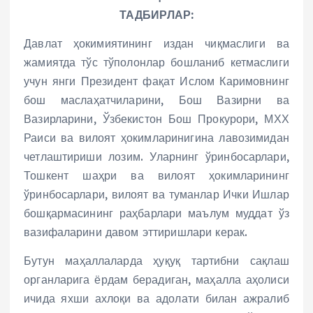
ТАДБИРЛАР:
Давлат ҳокимиятининг издан чиқмаслиги ва
жамиятда тўс тўполонлар бошланиб кетмаслиги
учун янги Президент фақат Ислом Каримовнинг
бош маслаҳатчиларини, Бош Вазирни ва
Вазирларини, Ўзбекистон Бош Прокурори, МХХ
Раиси ва вилоят ҳокимларинигина лавозимидан
четлаштириши лозим. Уларнинг ўринбосарлари,
Тошкент шаҳри ва вилоят ҳокимларининг
ўринбосарлари, вилоят ва туманлар Ички Ишлар
бошқармасининг раҳбарлари маълум муддат ўз
вазифаларини давом эттиришлари керак.
Бутун маҳаллаларда ҳуқуқ тартибни сақлаш
органларига ёрдам берадиган, маҳалла аҳолиси
ичида яхши ахлоқи ва адолати билан ажралиб