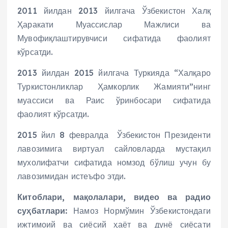
2011 йилдан 2013 йилгача Ўзбекистон Халқ
Ҳаракати Муассислар Мажлиси ва
Мувофиқлаштирувчиси сифатида фаолият
кўрсатди.
2013 йилдан 2015 йилгача Туркияда “Халқаро
Туркистонликлар Ҳамкорлик Жамияти”нинг
муассиси ва Раис ўринбосари сифатида
фаолият кўрсатди.
2015 йил 8 февралда
Ўзбекистон Президенти
лавозимига виртуал сайловларда мустақил
мухолифатчи сифатида номзод бўлиш учун бу
лавозимидан истеъфо этди.
Китоблари, мақолалари, видео ва радио
суҳбатлари:
Намоз Нормўмин Ўзбекистондаги
ижтимоий ва сиёсий ҳаёт ва дунё сиёсати