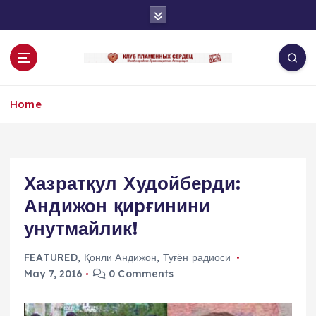
S
k
i
p
t
o
Home
c
o
n
t
e
Хазратқул Худойберди:
n
Андижон қирғинини
t
унутмайлик!
FEATURED
,
Қонли Андижон
,
Туғён радиоси
May 7, 2016
0 Comments