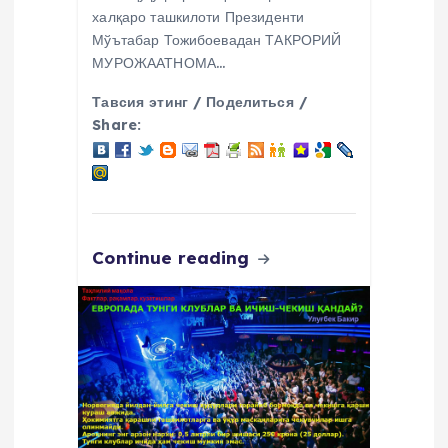
халқаро ташкилоти Президенти
Мўътабар Тожибоевадан ТАКРОРИЙ
МУРОЖААТНОМА…
Тавсия этинг / Поделиться /
Share:
Continue reading