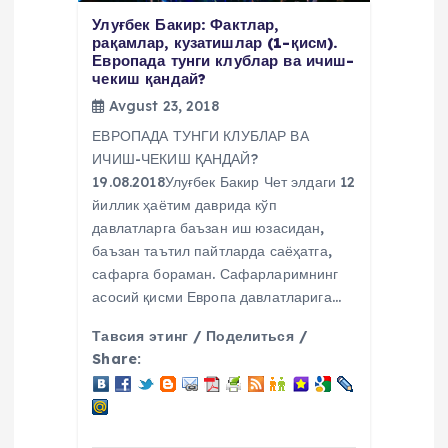
Улуғбек Бакир: Фактлар,
рақамлар, кузатишлар (1-қисм).
Европада тунги клублар ва ичиш-
чекиш қандай?
Avgust 23, 2018
ЕВРОПАДА ТУНГИ КЛУБЛАР ВА
ИЧИШ-ЧЕКИШ ҚАНДАЙ?
19.08.2018Улуғбек Бакир Чет элдаги 12
йиллик ҳаётим даврида кўп
давлатларга баъзан иш юзасидан,
баъзан таътил пайтларда саёҳатга,
сафарга бораман. Сафарларимнинг
асосий қисми Европа давлатларига…
Тавсия этинг / Поделиться /
Share: