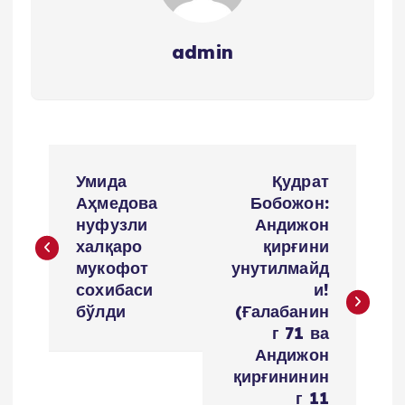
admin
P
Умида
Қудрат
o
Аҳмедова
Бобожон:
нуфузли
Андижон
s
халқаро
қирғини
мукофот
унутилмайд
t
сохибаси
и!
бўлди
(Ғалабанин
m
г 71 ва
Андижон
e
қирғининин
г 11