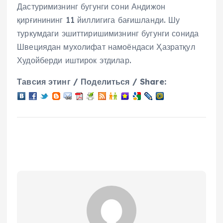
Дастуримизнинг бугунги сони Андижон
қирғинининг 11 йиллигига бағишланди. Шу
туркумдаги эшиттиришимизнинг бугунги сонида
Швециядан мухолифат намоёндаси Ҳазратқул
Худойберди иштирок этдилар.
Тавсия этинг / Поделиться / Share: