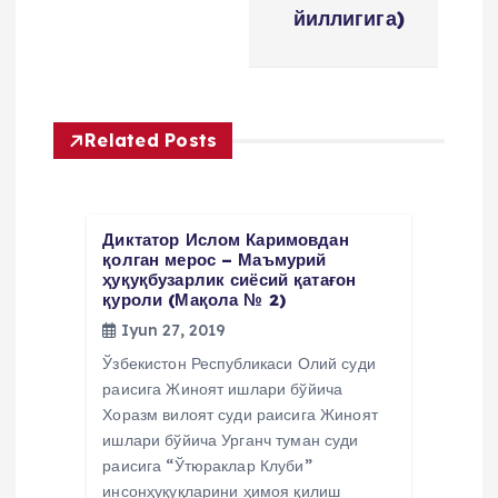
n
йиллигига)
y
u
Related Posts
s
i
Диктатор Ислом Каримовдан
қолган мерос – Маъмурий
ҳуқуқбузарлик сиёсий қатағон
қуроли (Мақола № 2)
Iyun 27, 2019
Ўзбекистон Республикаси Олий суди
раисига Жиноят ишлари бўйича
Хоразм вилоят суди раисига Жиноят
ишлари бўйича Урганч туман суди
раисига “Ўтюраклар Клуби”
инсонҳуқуқларини ҳимоя қилиш