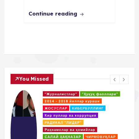
Continue reading
You Missed
"Журналистлар"
"Ҳуқуқ фаоллари"
2014 - 2018 йиллар кураши
ЖОСУСЛАР
КИБЕРБУЛЛИНГ
Кир пуллар ва коррупция
РАДИКАЛ "ЛИДЕР"
Раҳнамолар ва ҳомийлар
САЛАЙ ҲАҚНАЗАР
ЧИРМОВУҚЛАР