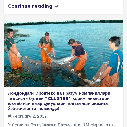
Continue reading
Лондондаги Иронтекс ва Гратум компаниялари
таъсисчи бўлган “CLUSTER” хориж инвестори
юзлаб ишчилар ҳуқуқлари топталиши эвазига
Ўзбекистонга келмоқда!
February 2, 2019
Ўзбекистон Республикаси Президенти Ш.М.Мирзиёевга