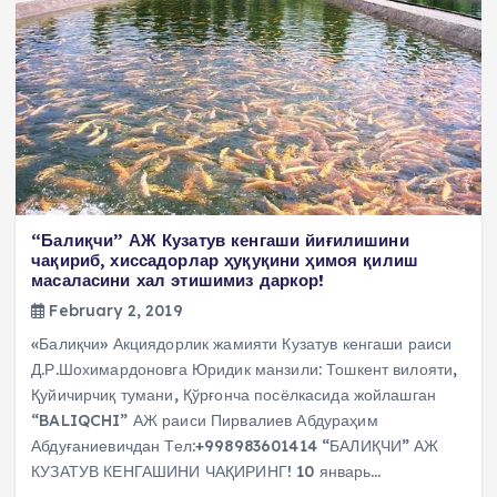
“Балиқчи” АЖ Кузатув кенгаши йиғилишини
чақириб, хиссадорлар ҳуқуқини ҳимоя қилиш
масаласини хал этишимиз даркор!
February 2, 2019
«Балиқчи» Акциядорлик жамияти Кузатув кенгаши раиси
Д.Р.Шохимардоновга Юридик манзили: Тошкент вилояти,
Қуйичирчиқ тумани, Қўрғонча посёлкасида жойлашган
“BALIQCHI” АЖ раиси Пирвалиев Абдураҳим
Абдуғаниевичдан Тел:+998983601414 “БАЛИҚЧИ” АЖ
КУЗАТУВ КЕНГАШИНИ ЧАҚИРИНГ! 10 январь…