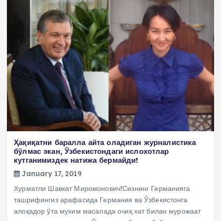
Ҳақиқатни баралла айта оладиган журналистика
бўлмас экан, Ўзбекистондаги ислохотлар
кутганимиздек натижа бермайди!
January 17, 2019
Хурматли Шавкат Миромонович!Сизнинг Германияга
ташрифингиз арафасида Германия ва Ўзбекистонга
алоқадор ўта мухим масалада очиқ хат билан мурожаат