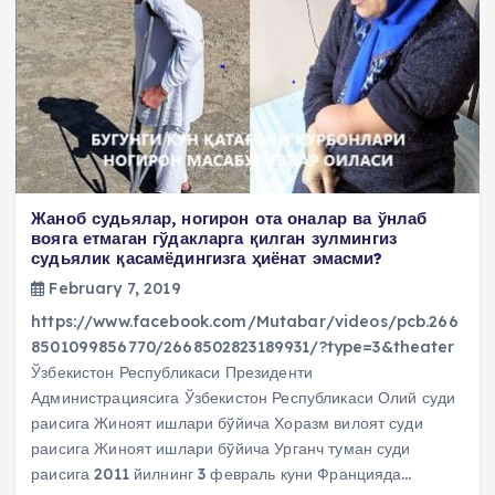
Жаноб судьялар, ногирон ота оналар ва ўнлаб
вояга етмаган гўдакларга қилган зулмингиз
судьялик қасамёдингизга ҳиёнат эмасми?
February 7, 2019
https://www.facebook.com/Mutabar/videos/pcb.266
8501099856770/2668502823189931/?type=3&theater
Ўзбекистон Республикаси Президенти
Администрациясига Ўзбекистон Республикаси Олий суди
раисига Жиноят ишлари бўйича Хоразм вилоят суди
раисига Жиноят ишлари бўйича Урганч туман суди
раисига 2011 йилнинг 3 февраль куни Францияда…