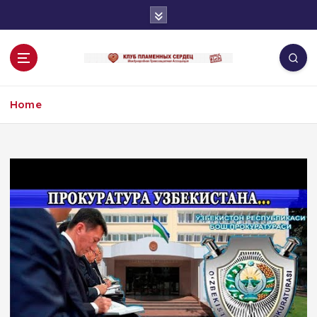
S
k
i
p
t
o
Home
c
o
n
t
e
n
t