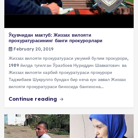
Ўқувчидан мактуб: Жиззах вилояти
прокуратурасининг банги прокурорлари
February 20, 2019
Жиззах вилояти прокуратураси умумий булим прокурори,
1989 йилда туғилган Ўразбоев Нуриддин Шавкатович ва
Жиззах вилояти харбий прокуратураси прокурори
Таджибаев Шукрулло бундан бир неча кун аввал Жиззах
вилояти прокуратураси биносида бангихона…
Continue reading