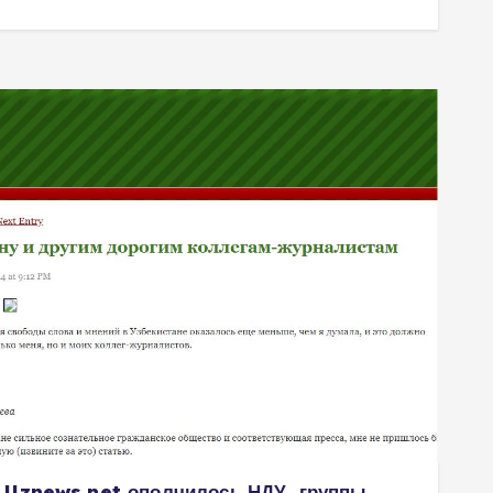
в Uznews.net ополчилось НДУ, группы