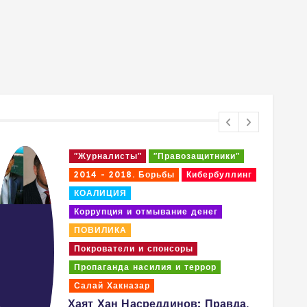
ники"
"Журналистлар"
"Ҳуқуқ фаоллар
буллинг
2014 - 2018 йиллар кураши
ЖОСУСЛАР
КИБЕРБУЛЛИНГ
г
Кир пуллар ва коррупция
РАДИКАЛ "ЛИДЕР"
Раҳнамолар ва ҳомийлар
р
САЛАЙ ҲАҚНАЗАР
ЧИРМОВУҚЛА
Салай Мадаминов Ўзбекистон
давлат тўнтариши уюштириш
равда,