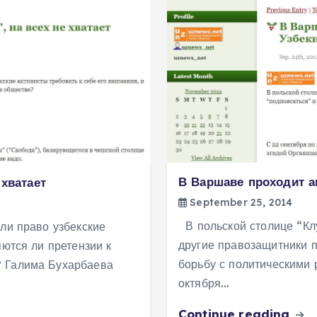
В Варшаве проходит а
 хватает
September 25, 2014
В польской столице “Кл
ли право узбекские
другие правозащитники п
яются ли претензии к
борьбу с политическими 
? Галима Бухарбаева
октября…
Continue reading