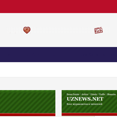
nous
TUG’YON online radio
Биз билан алоқа