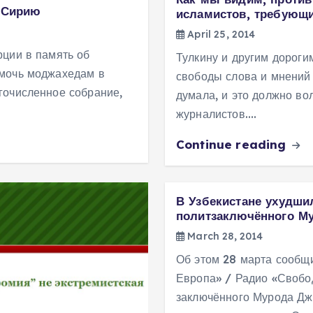
в Сирию
исламистов, требующ
April 25, 2014
рции в память об
Тулкину и другим дорог
омочь моджахедам в
свободы слова и мнений 
гочисленное собрание,
думала, и это должно вол
журналистов.…
Continue reading
В Узбекистане ухудши
политзаключённого М
March 28, 2014
Об этом 28 марта сообщ
Европа» / Радио «Свобод
заключённого Мурода Дж