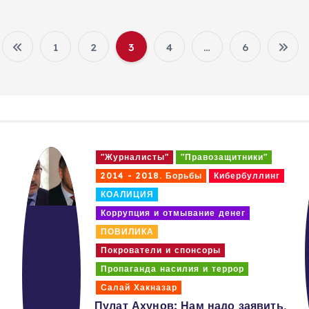
1
2
3
4
…
6
P
o
s
защитники"
"Журналисты"
"Правозащит
t
Кибербуллинг
2014 - 2018. Борьбы
Кибер
КОАЛИЦИЯ
s
 денег
Коррупция и отмывание дене
ПОВИЛИКА
p
ы
Покрователи и спонсоры
террор
Пропаганда насилия и терро
a
Салай Хакназар
адо заявить,
Хаят Хан Насреддинов: П