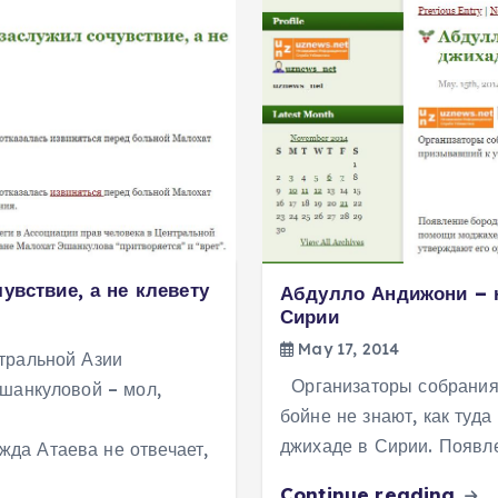
увствие, а не клевету
Абдулло Андижони – 
Сирии
May 17, 2014
тральной Азии
Организаторы собрания 
Эшанкуловой – мол,
бойне не знают, как туд
джихаде в Сирии. Появл
да Атаева не отвечает,
Continue reading