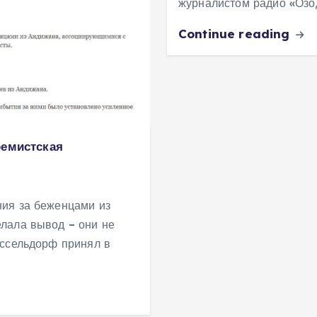
журналистом радио «Озо
Continue reading
ремистская
ия за беженцами из
лала вывод – они не
юссельдорф принял в