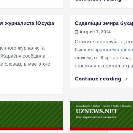
ия журналиста Юсуфа
Сидельцы эмира бухар
August 7, 2014
Скажите, пожалуйста, по
денного журналиста
бывших правительственн
 «Жараён» сообщила
скажем, от Кыргызстана,
ё словам, в мае этого
строчки и вспомнил о тр
Continue reading