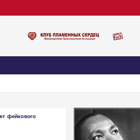
nous
TUG’YON online radio
Биз билан алоқа
ет фейкового