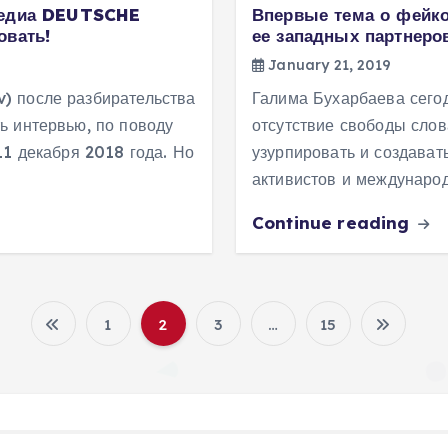
медиа DEUTSCHE
Впервые тема о фейко
овать!
ее западных партнеро
January 21, 2019
) после разбирательства
Галима Бухарбаева сегод
ь интервью, по поводу
отсутствие свободы сло
11 декабря 2018 года. Но
узурпировать и создават
активистов и междунаро
Continue reading
1
2
3
…
15
P
o