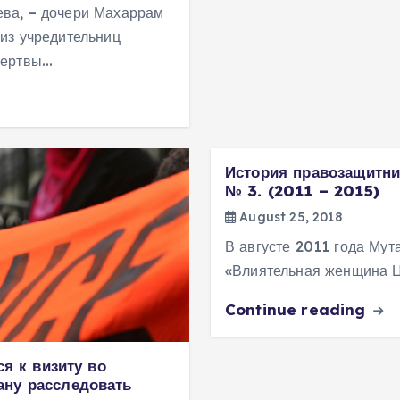
ева, – дочери Махаррам
из учредительниц
жертвы…
История правозащитни
№ 3. (2011 – 2015)
August 25, 2018
В августе 2011 года Мут
«Влиятельная женщина Ц
Continue reading
ся к визиту во
ану расследовать