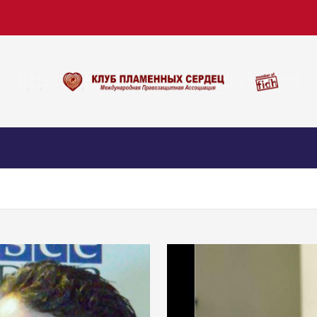
nous
TUG’YON online radio
Биз билан алоқа