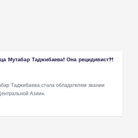
ца Мутабар Таджибаева! Она рецидивист?!
абар Таджибаева стала обладателем звании
ентральной Азии».