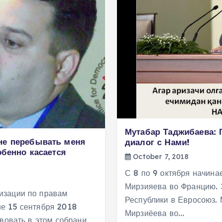
Мутабар Таджибаева: 
не перебывать меня
диалог с Нами!
обенно касается
October 7, 2018
С 8 по 9 октября начина
Мирзияева во Францию. Э
изации по правам
Республики в Евросоюз.
е 15 сентября 2018
Мирзиёева во…
твовать в этом собрани