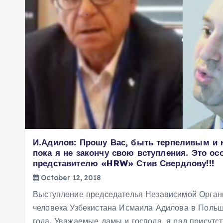
И.Адилов: Прошу Вас, быть терпеливым и 
пока я не закончу свою вступления. Это ос
представителю «HRW» Стив Свердлову!!!
October 12, 2018
Выступление председателья Независимой Орган
человека Узбекистана Исмаила Адилова в Польш
года. Уважаемые дамы и господа, я рад присутс