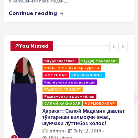
о нарушениях прав людей,…
Continue reading
You Missed
"Журналистлар"
"Ҳуқуқ фаоллари"
2014 - 2018 йиллар кураши
ЖОСУСЛАР
КИБЕРБУЛЛИНГ
Кир пуллар ва коррупция
РАДИКАЛ "ЛИДЕР"
Раҳнамолар ва ҳомийлар
САЛАЙ ҲАҚНАЗАР
ЧИРМОВУҚЛАР
д
Ҳаракат: Салой Мадамин давлат
тўнтариши қилмоқчи эмас,
шунчаки лўттибоз холос!
admin
July 12, 2019
1504 views
2